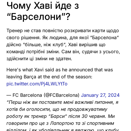
Чому Хаві йде з
“Барселони”?
Тренер не став повністю розкривати карти щодо
свого рішення. Як людина, для якої “Барселона“
дійсно “більше, ніж клуб“, Хаві вирішив що
команді потрібні зміни. Сам він, судячи з усього,
здійснити ці зміни не здатен.
Here's what Xavi said as he announced that was
leaving Barça at the end of the season:
pic.twitter.com/Pj4LWLYtTo
— FC Barcelona (@FCBarcelona)
January 27, 2024
“Перш ніж ви поставите мені важливі питання, я
хотів би оголосити, що не продовжуватиму
роботу як тренер
“
Барси
“
після 30 червня. Ми
говорили про це з Лапортою та зі спортивним
відділом, і як уболівальник я вважаю, що клубу