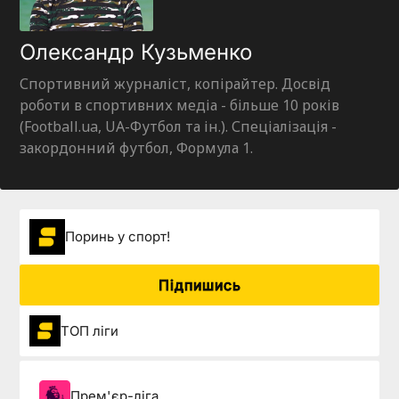
Олександр Кузьменко
Спортивний журналіст, копірайтер. Досвід
роботи в спортивних медіа - більше 10 років
(Football.ua, UA-Футбол та ін.). Спеціалізація -
закордонний футбол, Формула 1.
Поринь у спорт!
Підпишись
ТОП ліги
Прем'єр-ліга