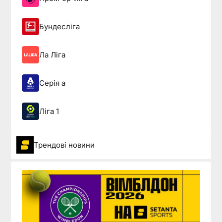
Бундесліга
Ла Ліга
Серія а
Ліга 1
Трендові новини