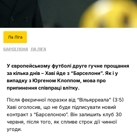
Ла Ліга
Барселона
Ла Ліга
У європейському футболі друге гучне прощання
за кілька днів – Хаві йде з “Барселони”. Як і у
випадку з Юргеном Клоппом, мова про
припинення співпраці влітку.
Після феєричної поразки від “Вільярреала” (3:5)
Хаві оголосив, що не буде підписувати новий
контракт з “Барселоною”. Він залишить клуб 30
червня, після того, як спливе строк дії чинної
угоди.