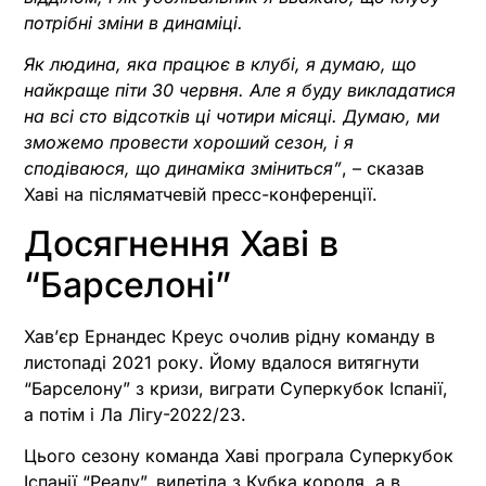
потрібні зміни в динаміці.
Як людина, яка працює в клубі, я думаю, що
найкраще піти 30 червня. Але я буду викладатися
на всі сто відсотків ці чотири місяці. Думаю, ми
зможемо провести хороший сезон, і я
сподіваюся, що динаміка зміниться”
, – сказав
Хаві на післяматчевій пресс-конференції.
Досягнення Хаві в
“Барселоні”
Хавʼєр Ернандес Креус очолив рідну команду в
листопаді 2021 року. Йому вдалося витягнути
“Барселону” з кризи, виграти Суперкубок Іспанії,
а потім і Ла Лігу-2022/23.
Цього сезону команда Хаві програла Суперкубок
Іспанії “Реалу”, вилетіла з Кубка короля, а в