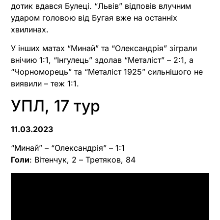
дотик вдався Булеці. “Львів” відповів влучним
ударом головою від Бугая вже на останніх
хвилинах.
У інших матах “Минай” та “Олександрія” зіграли
внічию 1:1, “Інгулець” здолав “Металіст” – 2:1, а
“Чорноморець” та “Металіст 1925” сильнішого не
виявили – теж 1:1.
УПЛ, 17 тур
11.03.2023
“Минай” – “Олександрія” – 1:1
Голи
: Вітенчук, 2 – Третяков, 84