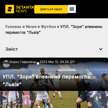
Дивіться зараз
Головна
»
News
»
Футбол
»
УПЛ. “Зоря” впевнено
перемогла “Львів”
Зміст
Борис Гаврилець
2023 Mar 12, 04:28 ДП
●
УПЛ. “Зоря” впевнено перемогла
“Львів”