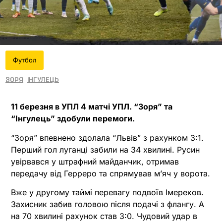
Футбол
Зоря
Інгулець
11 березня в УПЛ 4 матчі УПЛ. “Зоря” та
“Інгулець” здобули перемоги.
“Зоря” впевнено здолала “Львів” з рахунком 3:1.
Перший гол луганці забили на 34 хвилині. Русин
увірвався у штрафний майданчик, отримав
передачу від Герреро та спрямував м’яч у ворота.
Вже у другому таймі перевагу подвоїв Імереков.
Захисник забив головою після подачі з флангу. А
на 70 хвилині рахунок став 3:0. Чудовий удар в