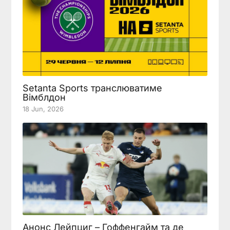
Setanta Sports транслюватиме
Вімблдон
18 Jun, 2026
Анонс Лейпциг – Гоффенгайм та де