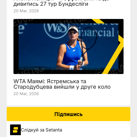
дивитись 27 тур Бундесліги
20 Mar, 2026
WTA Маямі: Ястремська та
Стародубцева вийшли у друге коло
20 Mar, 2026
Підпишись
Слідкуй за Setanta