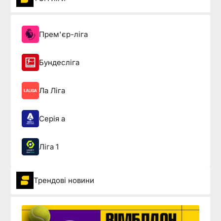
Прем'єр-ліга
Бундесліга
Ла Ліга
Серія а
Ліга 1
Трендові новини