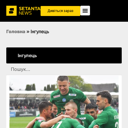
Дивіться зараз
Головна
»
Інгулець
Інгулець