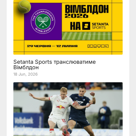
Setanta Sports транслюватиме
Вімблдон
18 Jun, 2026