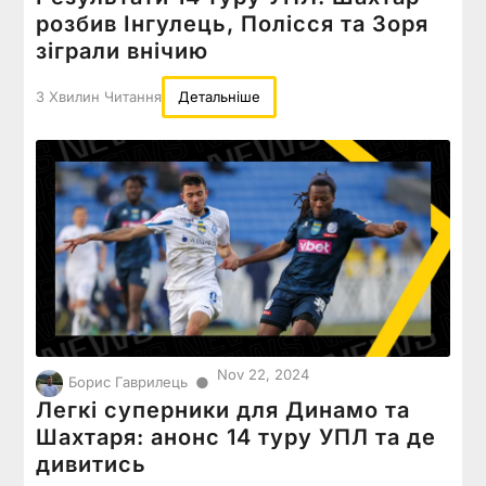
розбив Інгулець, Полісся та Зоря
зіграли внічию
3 Хвилин Читання
Детальніше
Nov 22, 2024
●
Борис Гаврилець
Легкі суперники для Динамо та
Шахтаря: анонс 14 туру УПЛ та де
дивитись