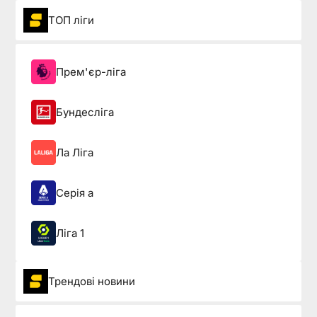
ТОП ліги
Прем'єр-ліга
Бундесліга
Ла Ліга
Серія а
Ліга 1
Трендові новини