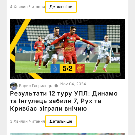
4 Хвилин Читання
Детальніше
Nov 04, 2024
●
Борис Гаврилець
Результати 12 туру УПЛ: Динамо
та Інгулець забили 7, Рух та
Кривбас зіграли внічию
3 Хвилин Читання
Детальніше