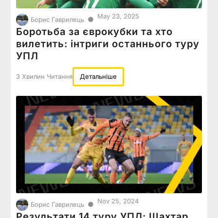
May 23, 2025
●
Борис Гаврилець
Боротьба за єврокубки та хто
вилетить: інтриги останнього туру
УПЛ
3 Хвилин Читання
Детальніше
Nov 25, 2024
●
Борис Гаврилець
Результати 14 туру УПЛ: Шахтар