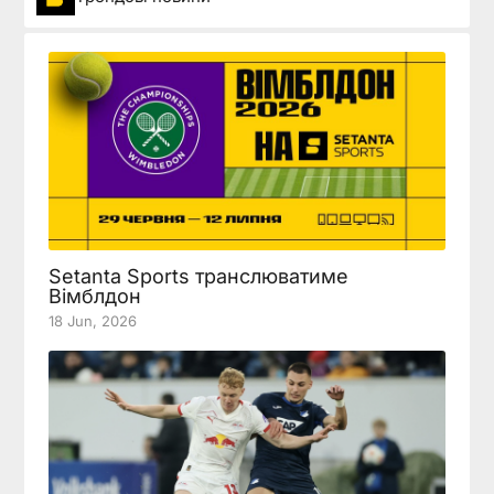
Setanta Sports транслюватиме
Вімблдон
18 Jun, 2026