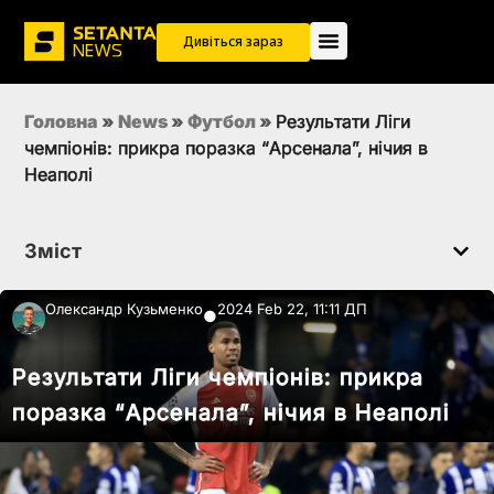
Дивіться зараз
Головна
»
News
»
Футбол
»
Результати Ліги
чемпіонів: прикра поразка “Арсенала”, нічия в
Неаполі
Зміст
Олександр Кузьменко
2024 Feb 22, 11:11 ДП
●
Результати Ліги чемпіонів: прикра
поразка “Арсенала”, нічия в Неаполі