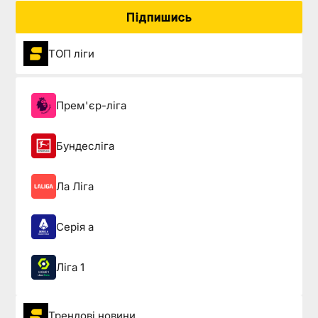
Підпишись
ТОП ліги
Прем'єр-ліга
Бундесліга
Ла Ліга
Серія а
Ліга 1
Трендові новини