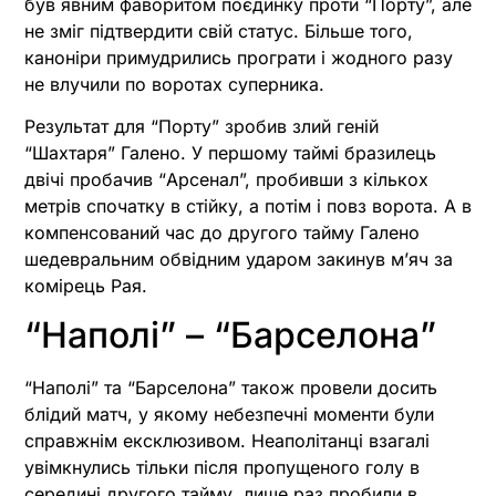
був явним фаворитом поєдинку проти “Порту”, але
не зміг підтвердити свій статус. Більше того,
каноніри примудрились програти і жодного разу
не влучили по воротах суперника.
Результат для “Порту” зробив злий геній
“Шахтаря” Галено. У першому таймі бразилець
двічі пробачив “Арсенал”, пробивши з кількох
метрів спочатку в стійку, а потім і повз ворота. А в
компенсований час до другого тайму Галено
шедевральним обвідним ударом закинув мʼяч за
комірець Рая.
“Наполі” – “Барселона”
“Наполі” та “Барселона” також провели досить
блідий матч, у якому небезпечні моменти були
справжнім ексклюзивом. Неаполітанці взагалі
увімкнулись тільки після пропущеного голу в
середині другого тайму, лише раз пробили в