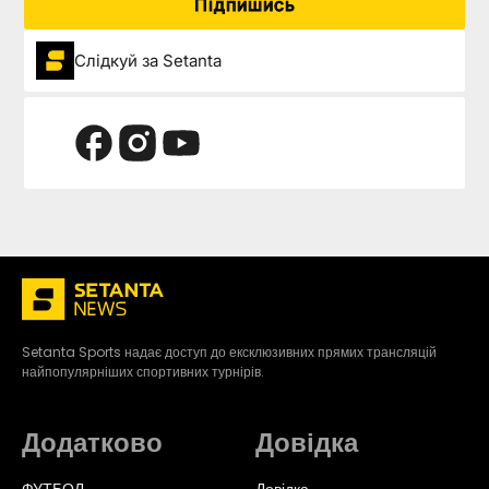
Підпишись
Слідкуй за Setanta
Setanta Sports надає доступ до ексклюзивних прямих трансляцій
найпопулярніших спортивних турнірів.
Додатково
Довідка