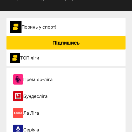
Поринь у спорт!
Підпишись
ТОП ліги
Прем'єр-ліга
Бундесліга
Ла Ліга
Серія а