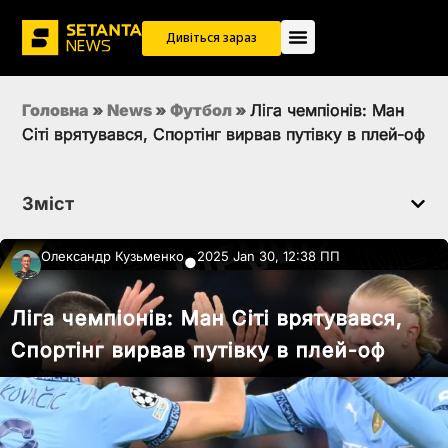
Дивіться зараз
Головна
»
News
»
Футбол
»
Ліга чемпіонів: Ман
Сіті врятувався, Спортінг вирвав путівку в плей-оф
Зміст
Олександр Кузьменко
2025 Jan 30, 12:38 ПП
●
Ліга чемпіонів: Ман Сіті врятувався,
Спортінг вирвав путівку в плей-оф