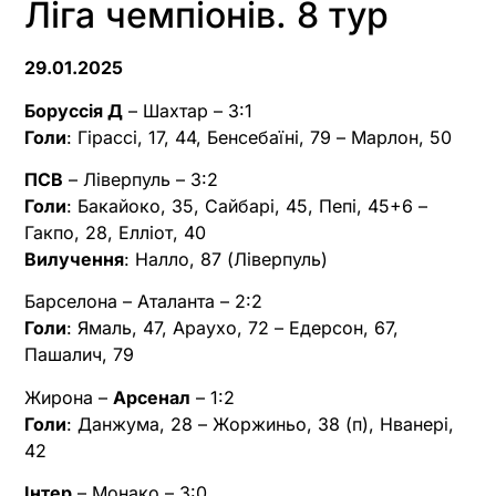
Ліга чемпіонів. 8 тур
29.01.2025
Боруссія Д
– Шахтар – 3:1
Голи
: Гірассі, 17, 44, Бенсебаїні, 79 – Марлон, 50
ПСВ
– Ліверпуль – 3:2
Голи
: Бакайоко, 35, Сайбарі, 45, Пепі, 45+6 –
Гакпо, 28, Елліот, 40
Вилучення
: Налло, 87 (Ліверпуль)
Барселона – Аталанта – 2:2
Голи
: Ямаль, 47, Араухо, 72 – Едерсон, 67,
Пашалич, 79
Жирона –
Арсенал
– 1:2
Голи
: Данжума, 28 – Жоржиньо, 38 (п), Нванері,
42
Інтер
– Монако – 3:0