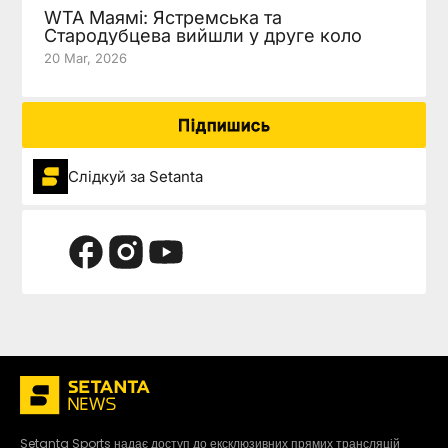
WTA Маямі: Ястремська та
Стародубцева вийшли у друге коло
20 Mar, 2026
Підпишись
Слідкуй за Setanta
Setanta Sports надає доступ до ексклюзивних прямих трансляцій