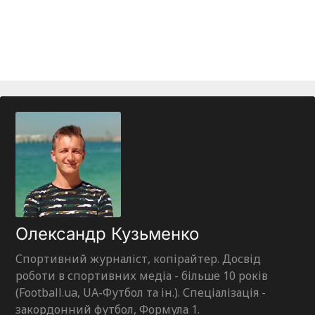
Олександр Кузьменко
Спортивний журналіст, копірайтер. Досвід
роботи в спортивних медіа - більше 10 років
(Football.ua, UA-Футбол та ін.). Спеціалізація -
закордонний футбол, Формула 1.