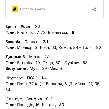
Брест –
Реал
– 0:3
Голи
: Родріго, 27, 78, Беллінгем, 56
Баварія
– Слован – 3:1
Голи
: Мюллер, 8, Кейн, 63, Коман, 84 – Толич, 90
Динамо З
– Мілан – 2:1
Голи
: Батуріна, 19, Пʼяца, 60 – Пулішич, 53
Вилучення
: Муса, 39 (Мілан)
Штутгарт –
ПСЖ
– 1:4
Голи
: Пачо, 77 (аг) – Барколя, 6, Дембеле, 17, 35,
54
Ювентус –
Бенфіка
– 0:2
Голи
: Павлідіс, 16, Кокджу, 80