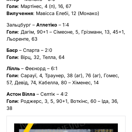
Голи
: Мартінес, 4 (п), 16, 67
Вилучення
: Мавісса Елебі, 12 (Монако)
Зальцбург –
Атлетіко
– 1:4
Голи
: Дагім, 90+1 – Сімеоне, 5, Грізманн, 13, 45+1,
Льоренте, 63
Баєр
– Спарта – 2:0
Голи
: Вірц, 32, Телла, 64
Лілль
– Феєнорд – 6:1
Голи
: Сарауї, 4, Траунер, 38 (аг), 76 (аг), Гомес,
57, Девід, 74, Кабелла, 80 – Хіменес, 14
Астон Вілла
– Селтік – 4:2
Голи
: Роджерс, 3, 5, 90+1, Воткінс, 60 – Іда, 36,
38