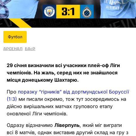
Футбол
Арсенал
Баєр
29 січня визначили всі учасники плей-оф Ліги
чемпіонів. На жаль, серед них не знайшлося
місця донецькому Шахтарю.
Про
поразку “гірників” від дортмундської Боруссії
(1:3)
ми писали окремо, тож тут зосередимось на
дійсно вирішальних матчах групового етапу
оновленої Ліги чемпіонів.
Одразу відзначимо
Ліверпуль
, який міг виграти
всі 8 матчів, однак виставив другий склад на гру з