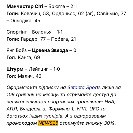
Манчестер Сіті
– Брюгге – 2:1
Голи
: Ковачич, 53, Ордоньєс, 62 (аг), Савіньйо, 77
– Оньєдіка, 45
Спортінг – Болонья – 1:1
Голи
: Гардер, 77 – Побега, 21
Янг Бойз –
Црвена Звезда
– 0:1
Гол
: Канга, 69
Штурм
– Лейпциг – 1:0
Гол
: Малич, 42
Оформлюйте підписку на
Setanta Sports
лише за
109 гривень на місяць та отримайте доступ до
великої кількості спортивних трансляцій: НБА,
АПЛ, Бундесліга, Формула 1, УПЛ, UFC та
багатьох інших турнірів. А з одноразовим
промокодом
NEWS25
отримуйте знижку 30%.