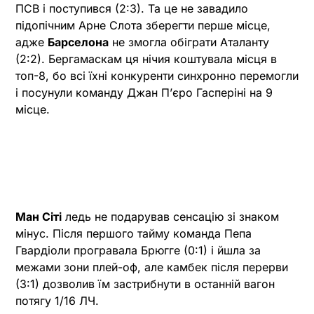
ПСВ і поступився (2:3). Та це не завадило
підопічним Арне Слота зберегти перше місце,
адже
Барселона
не змогла обіграти Аталанту
(2:2). Бергамаскам ця нічия коштувала місця в
топ-8, бо всі їхні конкуренти синхронно перемогли
і посунули команду Джан Пʼєро Гасперіні на 9
місце.
Ман Сіті
ледь не подарував сенсацію зі знаком
мінус. Після першого тайму команда Пепа
Гвардіоли програвала Брюгге (0:1) і йшла за
межами зони плей-оф, але камбек після перерви
(3:1) дозволив їм застрибнути в останній вагон
потягу 1/16 ЛЧ.