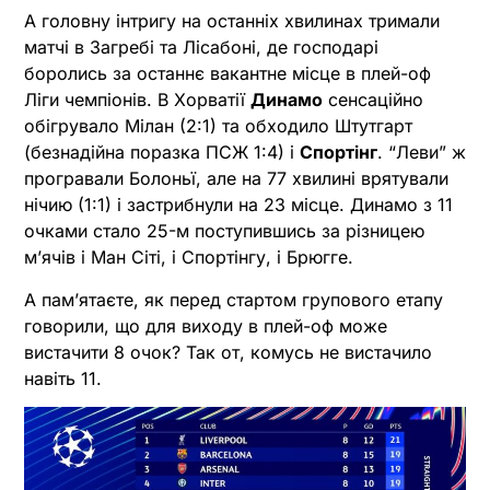
А головну інтригу на останніх хвилинах тримали
матчі в Загребі та Лісабоні, де господарі
боролись за останнє вакантне місце в плей-оф
Ліги чемпіонів. В Хорватії
Динамо
сенсаційно
обігрувало Мілан (2:1) та обходило Штутгарт
(безнадійна поразка ПСЖ 1:4) і
Спортінг
. “Леви” ж
програвали Болоньї, але на 77 хвилині врятували
нічию (1:1) і застрибнули на 23 місце. Динамо з 11
очками стало 25-м поступившись за різницею
мʼячів і Ман Сіті, і Спортінгу, і Брюгге.
А памʼятаєте, як перед стартом групового етапу
говорили, що для виходу в плей-оф може
вистачити 8 очок? Так от, комусь не вистачило
навіть 11.