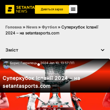
Дивіться зараз
Головна
»
News
»
Футбол
»
Суперкубок Іспанії
2024 – на setantasports.com
Зміст
Борис Гаврилець
2024 Jan 10, 13:57 ПП
●
Суперкубок Іспанії 2024 – на
setantasports.com