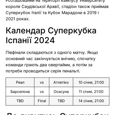
Розташований на території кампусу Університету
короля Саудівської Аравії, стадіон також приймав
Суперкубок Італії та Кубок Марадони в 2019 і
2021 роках.
Календар Суперкубка
Іспанії 2024
Півфінали складаються з одного матчу. Якщо
основний час закінчується внічию, спочатку
команди грають два овертайми, а потім за
потреби проводиться серія пенальті.
Реал
vs
Атлетіко
10 січня, 21:00
Барселона
vs
Осасуна
11 січня, 21:00
TBD
Final
TBD
14 січня, 21:00