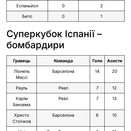
Еспаньйол
0
2
Бетіс
0
1
Суперкубок Іспанії –
бомбардири
Гравець
Команда
Голи
Асисти
Ліонель
Барселона
14
20
Мессі
Рауль
Реал
7
12
Карім
Реал
7
13
Бензема
Христо
Барселона
6
10
Стоічков