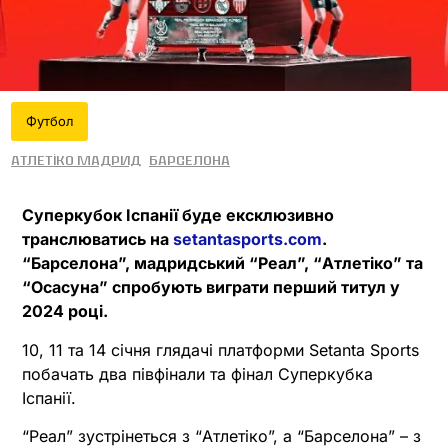
Футбол
Атлетіко Мадрид
Барселона
Суперкубок Іспанії буде ексклюзивно
транслюватись на
setantasports.com
.
“Барселона”, мадридський “Реал”, “Атлетіко” та
“Осасуна” спробують виграти перший титул у
2024 році.
10, 11 та 14 січня глядачі платформи Setanta Sports
побачать два півфінали та фінал Суперкубка
Іспанії.
“Реал” зустрінеться з “Атлетіко”, а “Барселона” – з