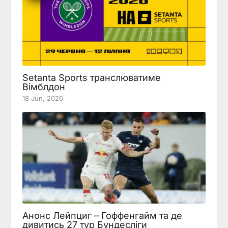
Setanta Sports транслюватиме
Вімблдон
18 Jun, 2026
Анонс Лейпциг – Гоффенгайм та де
дивитись 27 тур Бундесліги