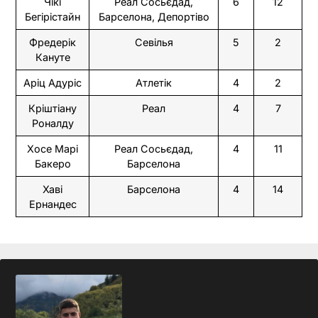
Чікі
Реал Сосьєдад,
6
12
Бегірістайн
Барселона, Депортіво
Фредерік
Севілья
5
2
Кануте
Аріц Адуріс
Атлетік
4
2
Кріштіану
Реал
4
7
Роналду
Хосе Марі
Реал Сосьєдад,
4
11
Бакеро
Барселона
Хаві
Барселона
4
14
Ернандес