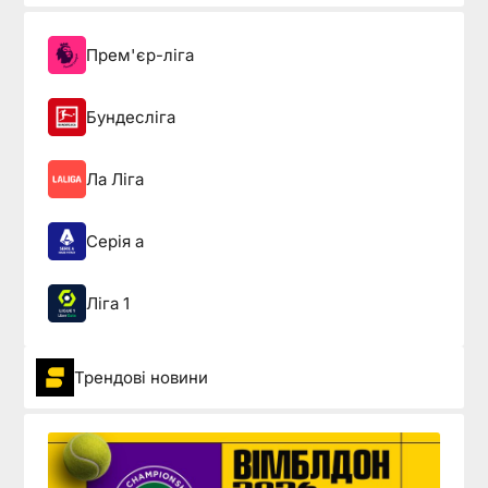
Прем'єр-ліга
Бундесліга
Ла Ліга
Серія а
Ліга 1
Трендові новини