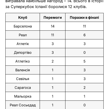
вигравала найбільше нагород – 14. Всього в історії
за Суперкубок Іспанії боролися 12 клубів.
Клуб
Перемоги
Поразки в фіналі
Барселона
14
11
Реал
11
6
Атлетік
3
3
Депортіво
3
0
Атлетіко
2
5
Валенсія
1
3
Севілья
1
3
Сарагоса
1
2
Мальорка
1
1
Реал Сосьєдад
1
0