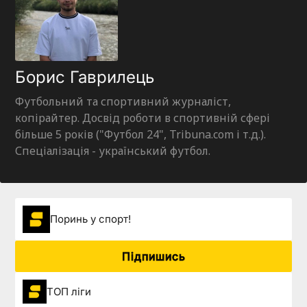
Борис Гаврилець
Футбольний та спортивний журналіст,
копірайтер. Досвід роботи в спортивній сфері
більше 5 років ("Футбол 24", Tribuna.com і т.д.).
Спеціалізація - український футбол.
Поринь у спорт!
Підпишись
ТОП ліги