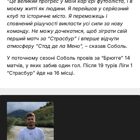
“Це великий прогрес у моїй кар’єрі футболіста, і в
моєму житті як людини. Я перейшов у серйозний
клуб та історичне місто. Я переможець і
сповнений рішучості викласти усі сили за нову
команду. Не можу дочекатися, щоб зіграти свій
перший матч за “Страсбур” і вперше відчути
атмосферу “Стад де ла Мено”, –
сказав Соболь.
У поточному сезоні Соболь провів за “Брюгге” 14
матчів, у яких забив один гол. Після 19 турів Ліги 1
“Страсбур” йде на 16 місці.