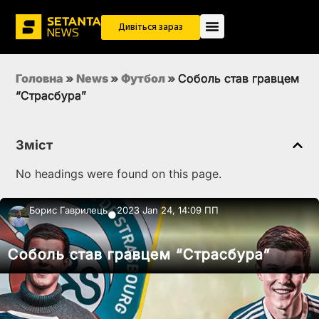
Дивіться зараз
Головна
»
News
»
Футбол
»
Соболь став гравцем
“Страсбура”
Зміст
No headings were found on this page.
Борис Гаврилець
2023 Jan 24, 14:09 ПП
●
Соболь став гравцем “Страсбура”