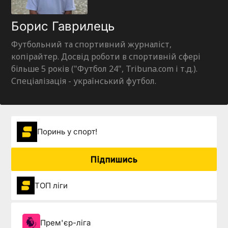
Борис Гаврилець
Футбольний та спортивний журналіст,
копірайтер. Досвід роботи в спортивній сфері
більше 5 років ("Футбол 24", Tribuna.com і т.д.).
Спеціалізація - український футбол.
Поринь у спорт!
Підпишись
ТОП ліги
Прем'єр-ліга