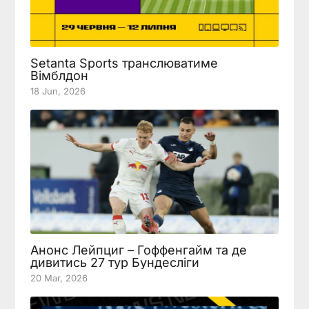
Setanta Sports транслюватиме
Вімблдон
18 Jun, 2026
Анонс Лейпциг – Гоффенгайм та де
дивитись 27 тур Бундесліги
20 Mar, 2026