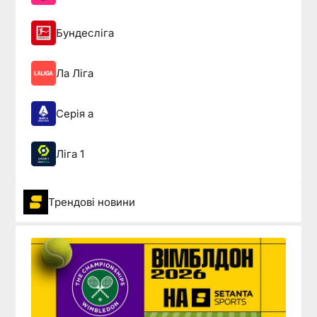
Бундесліга
Ла Ліга
Серія а
Ліга 1
Трендові новини