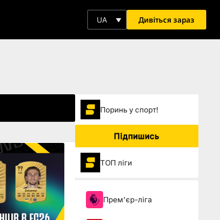
Дивіться зараз
UA
Поринь у спорт!
Підпишись
ТОП ліги
Прем'єр-ліга