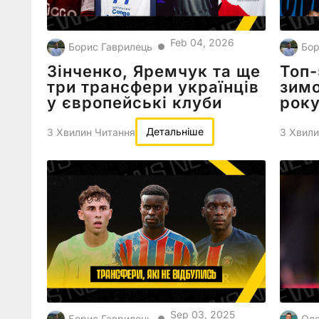
Feb 04, 2026
Борис Гаврилець
Бор
●
Зінченко, Яремчук та ще
Топ-
три трансфери українців
зимо
у європейські клуби
рок
Детальніше
3 Хвилин Читання
3 Хвили
Sep 03, 2025
Борис Гаврилець
Оле
●