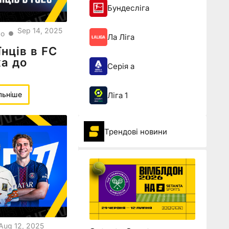
Бундесліга
Sep 14, 2025
ко
●
Ла Ліга
нців в FC
ка до
Серія а
льніше
Ліга 1
Трендові новини
Aug 12, 2025