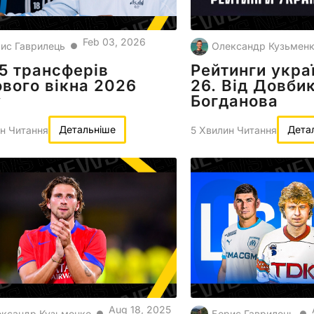
Feb 03, 2026
ис Гаврилець
Олександр Кузьмен
●
5 трансферів
Рейтинги украї
вого вікна 2026
26. Від Довби
у
Богданова
Детальніше
Дета
н Читання
5 Хвилин Читання
Aug 18, 2025
ксандр Кузьменко
Борис Гаврилець
●
●