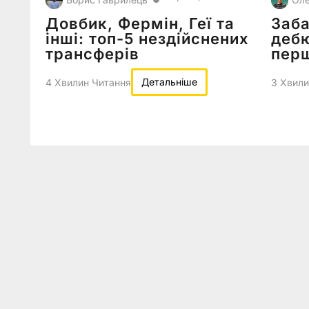
Довбик, Фермін, Геї та
Заба
інші: топ-5 нездійснених
деб
трансферів
перш
Детальніше
4 Хвилин Читання
3 Хвили