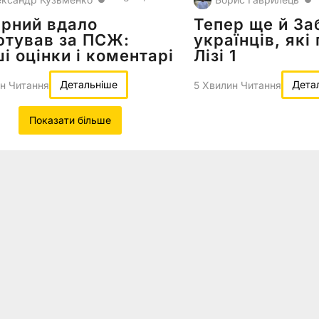
рний вдало
Тепер ще й За
ютував за ПСЖ:
українців, які
і оцінки і коментарі
Лізі 1
Детальніше
Дета
н Читання
5 Хвилин Читання
Показати більше