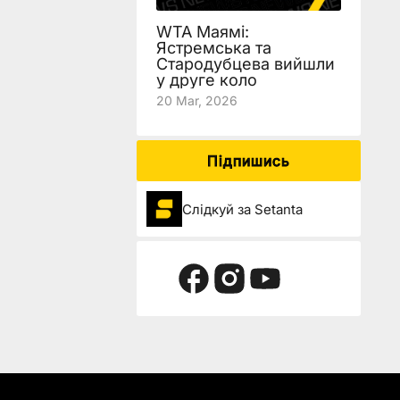
WTA Маямі:
Ястремська та
Стародубцева вийшли
у друге коло
20 Mar, 2026
Підпишись
Слідкуй за Setanta