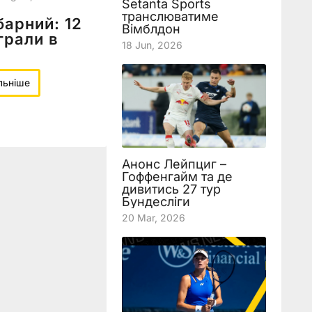
Setanta Sports
транслюватиме
барний: 12
Вімблдон
 грали в
18 Jun, 2026
льніше
Анонс Лейпциг –
Гоффенгайм та де
дивитись 27 тур
Бундесліги
20 Mar, 2026