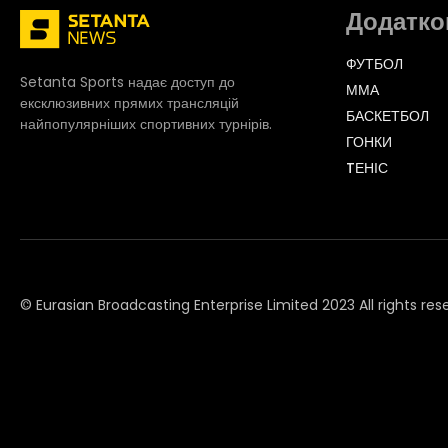
Додатко
ФУТБОЛ
Setanta Sports надає доступ до
ММА
ексклюзивних прямих трансляцій
БАСКЕТБОЛ
найпопулярніших спортивних турнірів.
ГОНКИ
TЕНІС
© Eurasian Broadcasting Enterprise Limited 2023 All rights res
© Adjara.com LLC 2023 All rights reserved