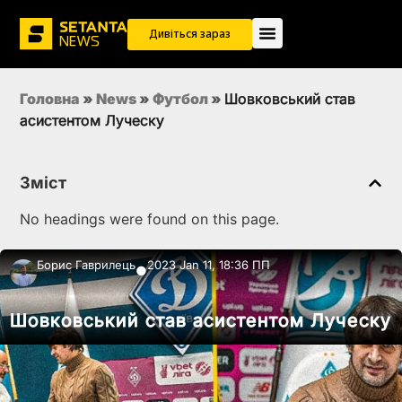
Дивіться зараз
Головна
»
News
»
Футбол
»
Шовковський став
асистентом Луческу
Зміст
No headings were found on this page.
Борис Гаврилець
2023 Jan 11, 18:36 ПП
●
Шовковський став асистентом Луческу