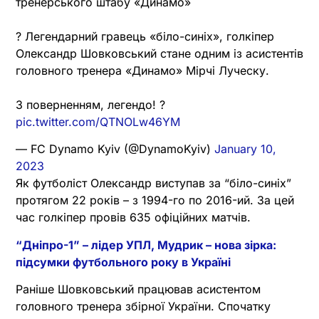
тренерського штабу «Динамо»
? Легендарний гравець «біло-синіх», голкіпер
Олександр Шовковський стане одним із асистентів
головного тренера «Динамо» Мірчі Луческу.
З поверненням, легендо! ?
pic.twitter.com/QTNOLw46YM
— FC Dynamo Kyiv (@DynamoKyiv)
January 10,
2023
Як футболіст Олександр виступав за “біло-синіх”
протягом 22 років – з 1994-го по 2016-ий. За цей
час голкіпер провів 635 офіційних матчів.
“Дніпро-1” – лідер УПЛ, Мудрик – нова зірка:
підсумки футбольного року в Україні
Раніше Шовковський працював асистентом
головного тренера збірної України. Спочатку