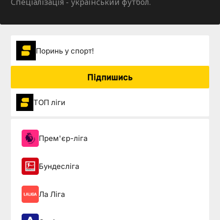
Спеціалізація - український футбол.
Поринь у спорт!
Підпишись
ТОП ліги
Прем'єр-ліга
Бундесліга
Ла Ліга