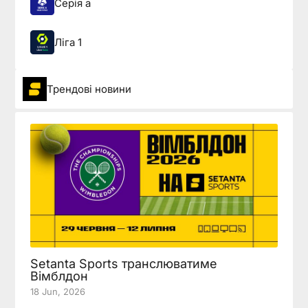
Серія а
Ліга 1
Трендові новини
Setanta Sports транслюватиме
Вімблдон
18 Jun, 2026