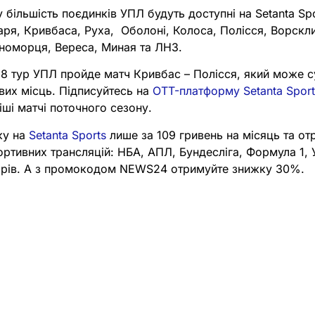
у більшість поєдинків УПЛ будуть доступні на Setanta Sp
ря, Кривбаса, Руха, Оболоні, Колоса, Полісся, Ворскли
рноморця, Вереса, Миная та ЛНЗ.
8 тур УПЛ пройде матч Кривбас – Полісся, який може с
вих місць. Підписуйтесь на
OTT-платформу Setanta Sport
іші матчі поточного сезону.
ку на
Setanta Sports
лише за 109 гривень на місяць та от
портивних трансляцій: НБА, АПЛ, Бундесліга, Формула 1,
нірів. А з промокодом NEWS24 отримуйте знижку 30%.