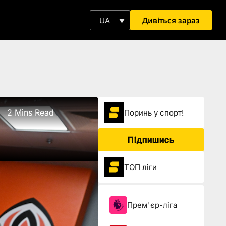
Дивіться зараз
UA
2 Mins Read
Поринь у спорт!
Підпишись
ТОП ліги
Прем'єр-ліга