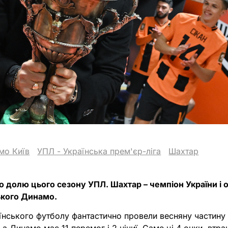
мо Київ
УПЛ - Українська прем'єр-ліга
Шахтар
 долю цього сезону УПЛ. Шахтар – чемпіон України і 
ського Динамо.
їнського футболу фантастично провели весняну частину