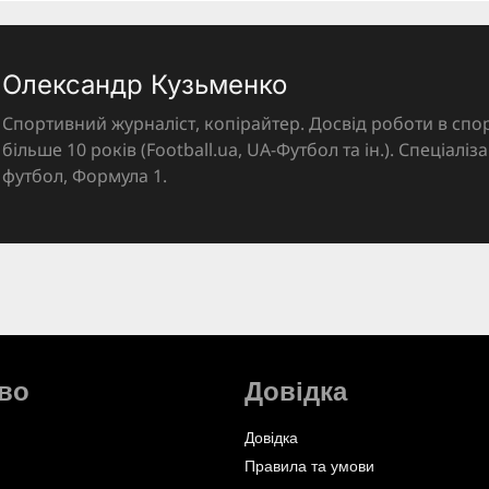
Олександр Кузьменко
Спортивний журналіст, копірайтер. Досвід роботи в спор
більше 10 років (Football.ua, UA-Футбол та ін.). Спеціалі
футбол, Формула 1.
во
Довідка
Довідка
Правила та умови