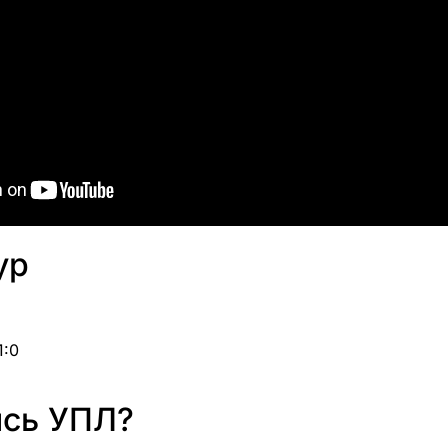
ур
1:0
ись УПЛ?