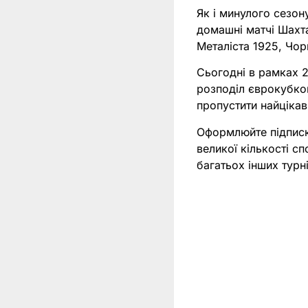
Як і минулого сезон
домашні матчі Шахта
Металіста 1925, Чо
Сьогодні в рамках 2
розподіл єврокубко
пропустити найцікав
Оформлюйте підпис
великої кількості с
багатьох інших тур