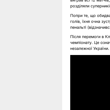
виграв всі 12 матчів
розділяли суперник
Попри те, що обидв
голів, їхня очна зу
пенальті (відзначив
Після перемоги в К
чемпіонату. Це озна
незалежної України.