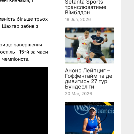
чені киянами, і
Setanta Sports
транслюватиме
Вімблдон
вність більше трьох
18 Jun, 2026
л Шахтар забив з
ури до завершення
спіль і 15-й за часи
 чемпіонств.
Анонс Лейпциг –
Гоффенгайм та де
дивитись 27 тур
Бундесліги
20 Mar, 2026