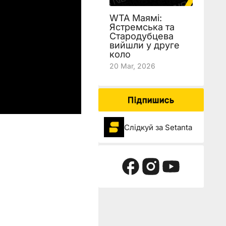
WTA Маямі:
Ястремська та
Стародубцева
вийшли у друге
коло
20 Mar, 2026
Підпишись
Слідкуй за Setanta