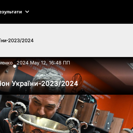
езультати
їни-2023/2024
менко
2024 May 12, 16:48 ПП
●
іон України-2023/2024