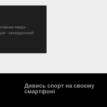
тивних медіа -
зація - закордонний
Дивись спорт на своєму
смартфоні