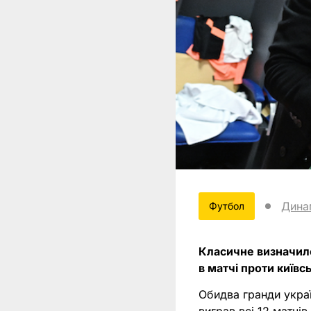
Дина
Футбол
Класичне визначило
в матчі проти київ
Обидва гранди укра