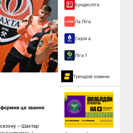
Бундесліга
Ла Ліга
Серія а
Ліга 1
Трендові новини
оформив це звання
 сезону – Шахтар