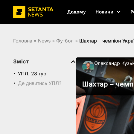
Додому
Новини
Р
Головна
»
News
»
Футбол
»
Шахтар – чемпіон Укра
Зміст
Олександр Кузь
УПЛ. 28 тур
Де дивитись УПЛ?
Шахтар – чемп