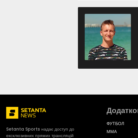
Додатко
ФУТБОЛ
Setanta Sports надає доступ до
ММА
ексклюзивних прямих трансляцій