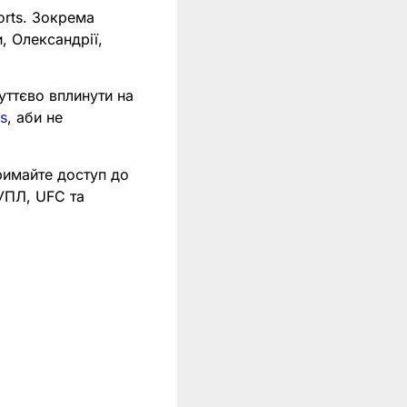
orts. Зокрема
, Олександрії,
уттєво вплинути на
s
, аби не
римайте доступ до
 УПЛ, UFC та