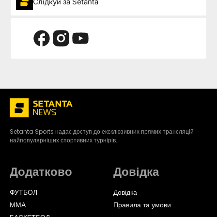
Слідкуй за Setanta
Setanta Sports надає доступ до ексклюзивних прямих трансляцій
найпопулярніших спортивних турнірів.
Додатково
Довідка
ФУТБОЛ
Довідка
ММА
Правила та умови