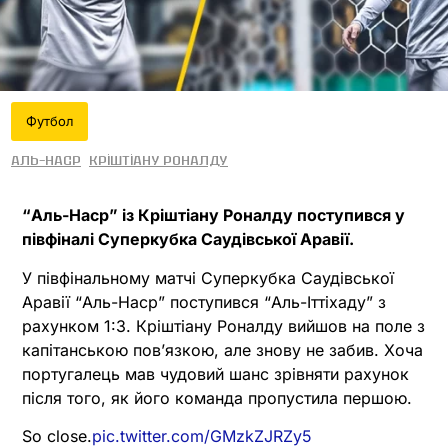
Футбол
Аль-Наср
Кріштіану Роналду
“Аль-Наср” із Кріштіану Роналду поступився у
півфіналі Суперкубка Саудівської Аравії.
У півфінальному матчі Суперкубка Саудівської
Аравії “Аль-Наср” поступився “Аль-Іттіхаду” з
рахунком 1:3. Кріштіану Роналду вийшов на поле з
капітанською пов’язкою, але знову не забив. Хоча
португалець мав чудовий шанс зрівняти рахунок
після того, як його команда пропустила першою.
So close.
pic.twitter.com/GMzkZJRZy5