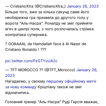
— CristianoXtra (@CristianoXtra_)
January 26, 2023
Більше того, вже за кілька секунд саме його
необережна гра призвела до другого голу у
ворота “Аль-Насра”. Роналду не зміг прийняти
м’яч в центрі поля, з чого розпочалась стрімка
контратака суперника.
? GOAAAAL de Hamdallah face à Al Nassr de
Cristiano Ronaldo ! ???
pic.twitter.com/PxGTYvUA2c
— TFT MOROCCO ?? (@TFT_Morocco)
January 26,
2023
Нагадаємо, у своєму
першому офіційному матчі
за нову команду
Кріштіану також не зміг
відзначитись.
Головний тренер “Аль-Насра” Руді Гарсія вважає,