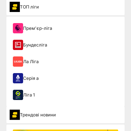
ТОП ліги
Прем'єр-ліга
Бундесліга
Ла Ліга
Серія а
Ліга 1
Трендові новини