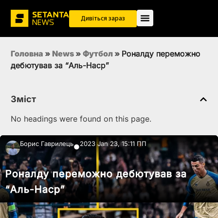
Дивіться зараз
Головна
»
News
»
Футбол
»
Роналду переможно
дебютував за “Аль-Наср”
Зміст
No headings were found on this page.
Борис Гаврилець
2023 Jan 23, 15:11 ПП
●
Роналду переможно дебютував за
“Аль-Наср”