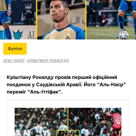
Футбол
Аль-Наср
Кріштіану Роналду
Кріштіану Роналду провів перший офіційний
поєдинок у Саудівській Аравії. Його “Аль-Наср”
переміг “Аль-Іттіфак”.