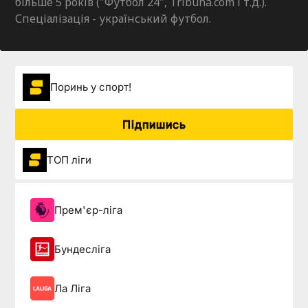
більше 5 років ("Футбол 24", Tribuna.com і т.д.).
Спеціалізація - український футбол.
Поринь у спорт!
Підпишись
ТОП ліги
Прем'єр-ліга
Бундесліга
Ла Ліга