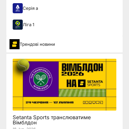
Серія а
Ліга 1
Трендові новини
Setanta Sports транслюватиме
Вімблдон
18 Jun, 2026