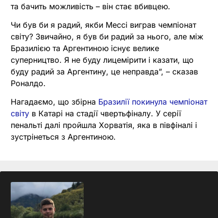
та бачить можливість – він стає вбивцею.
Чи був би я радий, якби Мессі виграв чемпіонат
світу? Звичайно, я був би радий за нього, але між
Бразилією та Аргентиною існує велике
суперництво. Я не буду лицемірити і казати, що
буду радий за Аргентину, це неправда”, – сказав
Роналдо.
Нагадаємо, що збірна
Бразилії покинула чемпіонат
світу
в Катарі на стадії чвертьфіналу. У серії
пенальті далі пройшла Хорватія, яка в півфіналі і
зустрінеться з Аргентиною.