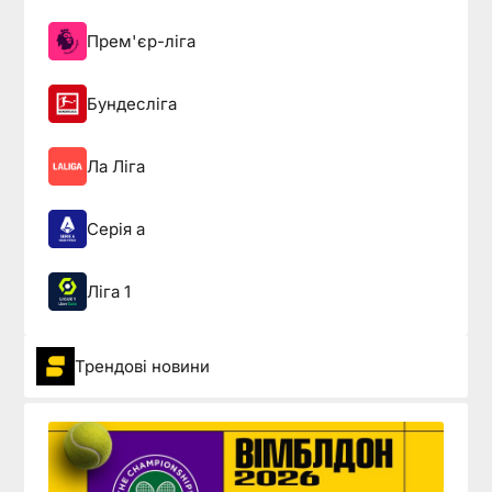
Прем'єр-ліга
Бундесліга
Ла Ліга
Серія а
Ліга 1
Трендові новини