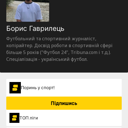
Борис Гаврилець
Футбольний та спортивний журналіст,
копірайтер. Досвід роботи в спортивній сфері
більше 5 років ("Футбол 24", Tribuna.com і т.д.).
Спеціалізація - український футбол.
Поринь у спорт!
Підпишись
ТОП ліги