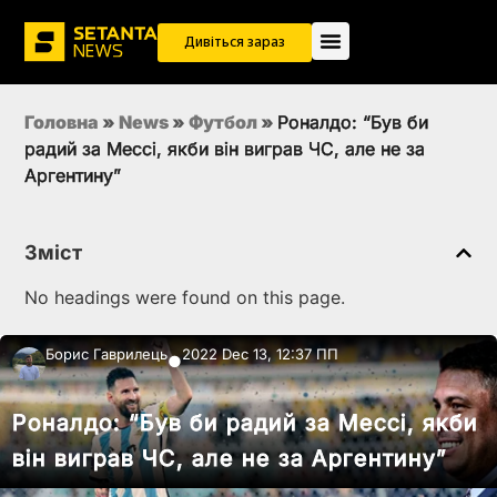
Дивіться зараз
Головна
»
News
»
Футбол
»
Роналдо: “Був би
радий за Мессі, якби він виграв ЧС, але не за
Аргентину”
Зміст
No headings were found on this page.
Борис Гаврилець
2022 Dec 13, 12:37 ПП
●
Роналдо: “Був би радий за Мессі, якби
він виграв ЧС, але не за Аргентину”