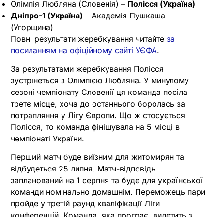
Олімпія Любляна (Словенія) –
Полісся (Україна)
Дніпро-1 (Україна)
– Академія Пушкаша
(Угорщина)
Повні результати жеребкування читайте
за
посиланням на офіційному сайті УЄФА
.
За результатами жеребкування Полісся
зустрінеться з Олімпією Любляна. У минулому
сезоні чемпіонату Словенії ця команда посіла
третє місце, хоча до останнього боролась за
потрапляння у Лігу Європи. Що ж стосується
Полісся, то команда фінішувала на 5 місці в
чемпіонаті України.
Перший матч буде виїзним для житомирян та
відбудеться 25 липня. Матч-відповідь
запланований на 1 серпня та буде для української
команди номінально домашнім. Переможець пари
пройде у третій раунд кваліфікації Ліги
конференцій. Команда, яка програє, вилетить з