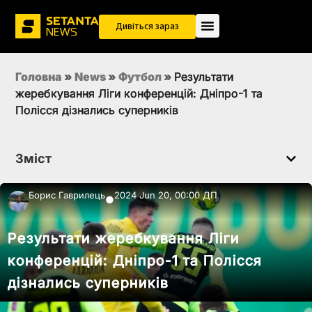
Дивіться зараз
Головна
»
News
»
Футбол
»
Результати
жеребкування Ліги конференцій: Дніпро-1 та
Полісся дізнались суперників
Зміст
Борис Гаврилець
2024 Jun 20, 00:00 ДП
●
Результати жеребкування Ліги
конференцій: Дніпро-1 та Полісся
дізнались суперників