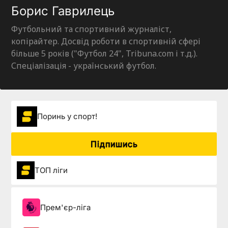
Борис Гаврилець
Футбольний та спортивний журналіст,
копірайтер. Досвід роботи в спортивній сфері
більше 5 років ("Футбол 24", Tribuna.com і т.д.).
Спеціалізація - український футбол.
Поринь у спорт!
Підпишись
ТОП ліги
Прем'єр-ліга