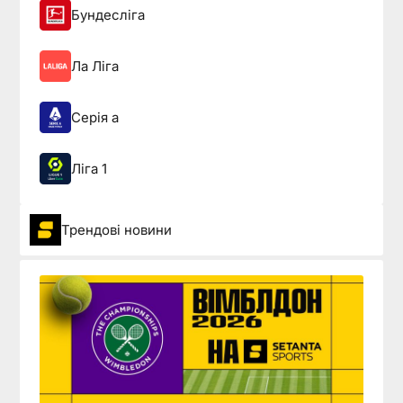
Бундесліга
Ла Ліга
Серія а
Ліга 1
Трендові новини