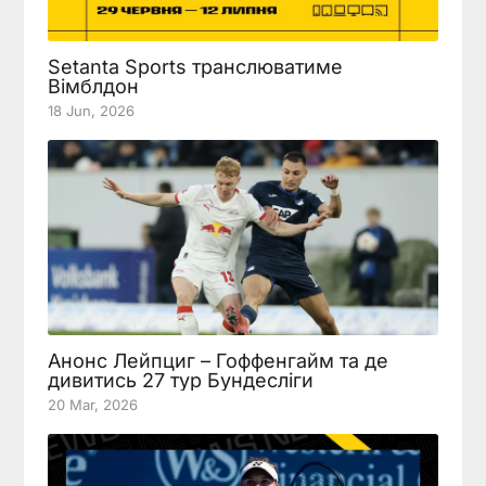
Setanta Sports транслюватиме
Вімблдон
18 Jun, 2026
Анонс Лейпциг – Гоффенгайм та де
дивитись 27 тур Бундесліги
20 Mar, 2026