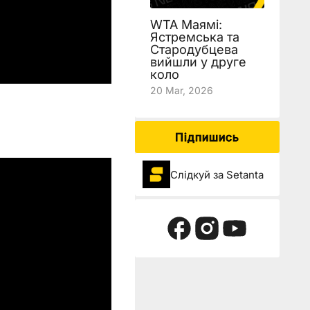
WTA Маямі:
Ястремська та
Стародубцева
вийшли у друге
коло
20 Mar, 2026
Підпишись
Слідкуй за Setanta