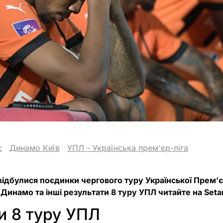
с
Динамо Київ
УПЛ - Українська прем'єр-ліга
 відбулися поєдинки чергового туру Української Прем’є
Динамо та інші результати 8 туру УПЛ читайте на Setan
и 8 туру УПЛ