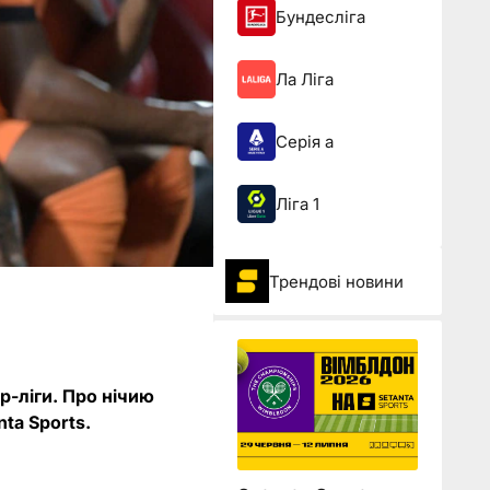
Бундесліга
Ла Ліга
Серія а
Ліга 1
Трендові новини
р-ліги. Про нічию
ta Sports.