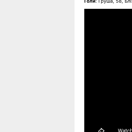
Голи
: Груша, 58, Бл