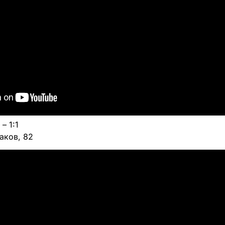
– 1:1
наков, 82