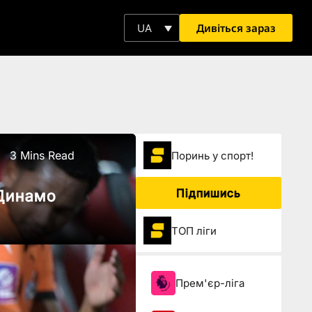
Дивіться зараз
UA
3 Mins Read
Поринь у спорт!
Підпишись
 Динамо
ТОП ліги
Прем'єр-ліга