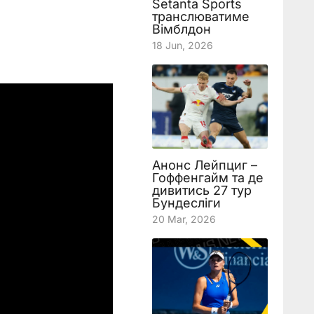
Setanta Sports
транслюватиме
Вімблдон
18 Jun, 2026
Анонс Лейпциг –
Гоффенгайм та де
дивитись 27 тур
Бундесліги
20 Mar, 2026