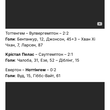
Тоттенгем – Вулвергемптон – 2:2
Голи
: Бентанкур, 12, Джонсон, 45+3 – Хван Хі
Чхан, 7, Ларсен, 87
Крістал
Пелас
– Саутгемптон – 2:1
Голи
: Чалоба, 31, Езе, 52 – Діблінг, 15
Евертон –
Ноттінгем
– 0:2
Голи
: Вуд, 15, Гіббс-Вайт, 61