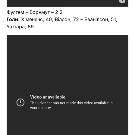
Фулгем – Борнмут – 2:2
Голи
: Хімененс, 40, Вілсон, 72 – Еванілсон, 51,
Уаттара, 89