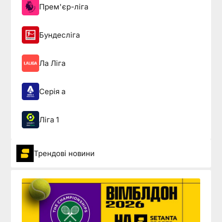
Прем'єр-ліга
Бундесліга
Ла Ліга
Серія а
Ліга 1
Трендові новини