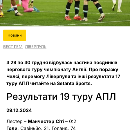
Новини
Вест Гем
Ліверпуль
З 29 по 30 грудня відбулась частина поєдинків
чергового туру чемпіонату Англії. Про поразку
Челсі, перемогу Ліверпуля та інші результати 17
туру АПЛ читайте на Setanta Sports.
Результати 19 туру АПЛ
29.12.2024
Лестер –
Манчестер
Сіті
– 0:2
Голи
: Савіньйо, 21, Голанд, 74