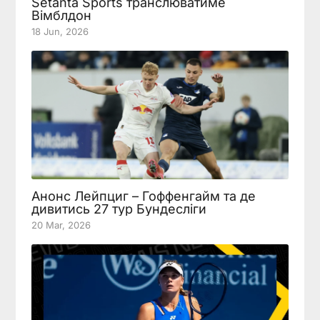
Setanta Sports транслюватиме
Вімблдон
18 Jun, 2026
Анонс Лейпциг – Гоффенгайм та де
дивитись 27 тур Бундесліги
20 Mar, 2026