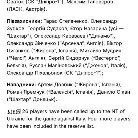
Сваток (СК “Дніпро-1”), Максим Таловєров
(ЛАСК, Австрія).
Півзахисники:
Тарас Степаненко, Олександр
Зубков, Георгій Судаков, Єгор Назарина (усі —
“Шахтар”), Олександр Караваєв (“Динамо”),
Олександр Зінченко (“Арсенал”, Англія), Віктор
Циганков (“Жирона”, Іспанія), Михайло Мудрик
(“Челсі”, Англія), Сергій Сидорчук (“Вестерло”,
Бельгія), Руслан Маліновський (“Дженоа”, Італія),
Олександр Піхальонок (СК “Дніпро-1”);
Нападники:
Артем Довбик (“Жирона”, Іспанія),
Роман Яремчук (“Валенсія”, Іспанія), Данило Сікан
(“Шахтар” Донецьк).
🇺🇦🗒 26 players have been called up to the NT of
Ukraine for the game against Italy. Four more players
have been included in the reserve list.