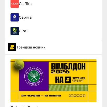
Ла Ліга
Серія а
Ліга 1
Трендові новини