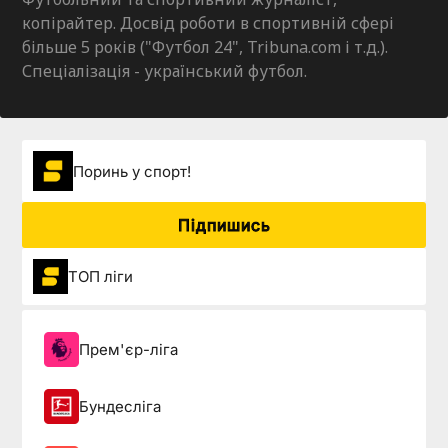
копірайтер. Досвід роботи в спортивній сфері
більше 5 років ("Футбол 24", Tribuna.com і т.д.).
Спеціалізація - український футбол.
Поринь у спорт!
Підпишись
ТОП ліги
Прем'єр-ліга
Бундесліга