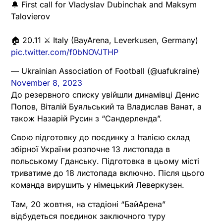
🔔 First call for Vladyslav Dubinchak and Maksym
Talovierov
🏠 20.11 ⚔️ Italy (BayArena, Leverkusen, Germany)
pic.twitter.com/f0bNOVJTHP
— Ukrainian Association of Football (@uafukraine)
November 8, 2023
До резервного списку увійшли динамівці Денис
Попов, Віталій Буяльський та Владислав Ванат, а
також Назарій Русин з “Сандерленда”.
Свою підготовку до поєдинку з Італією склад
збірної України розпочне 13 листопада в
польському Гданську. Підготовка в цьому місті
триватиме до 18 листопада включно. Після цього
команда вирушить у німецький Леверкузен.
Там, 20 жовтня, на стадіоні “БайАрена”
відбудеться поєдинок заключного туру