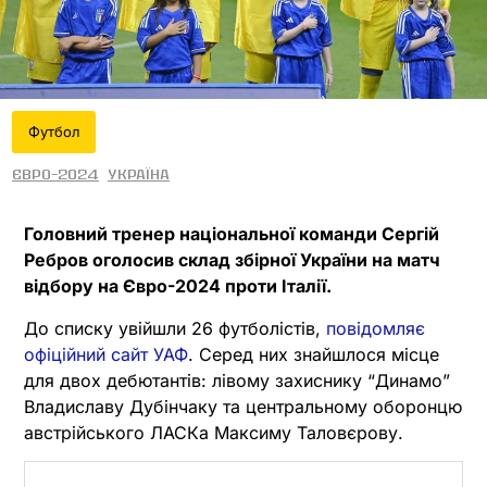
Футбол
Євро-2024
Україна
Головний тренер національної команди Сергій
Ребров оголосив склад збірної України на матч
відбору на Євро-2024 проти Італії.
До списку увійшли 26 футболістів,
повідомляє
офіційний сайт УАФ
. Серед них знайшлося місце
для двох дебютантів: лівому захиснику “Динамо”
Владиславу Дубінчаку та центральному оборонцю
австрійського ЛАСКа Максиму Таловєрову.