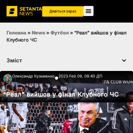
Дивіться зараз
Головна
»
News
»
Футбол
»
“Реал” вийшов у фінал
Клубного ЧС
Зміст
Олександр Кузьменко
2023 Feb 09, 09:40 ДП
●
“Реал” вийшов у фінал Клубного ЧС