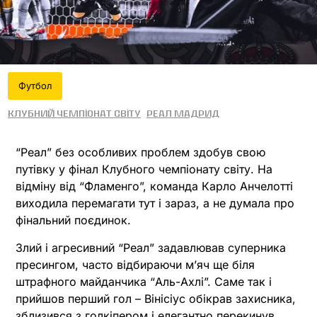
Футбол
Клубний чемпіонат світу
Реал Мадрид
“Реал” без особливих проблем здобув свою
путівку у фінал Клубного чемпіонату світу. На
відміну від “Фламенго”, команда Карло Анчелотті
виходила перемагати тут і зараз, а не думала про
фінальний поєдинок.
Злий і агресивний “Реал” задавлював суперника
пресингом, часто відбираючи м’яч ще біля
штрафного майданчика “Аль-Ахлі”. Саме так і
прийшов перший гол – Вінісіус обікрав захисника,
зблизився з голкіпером і елегантно перекинув