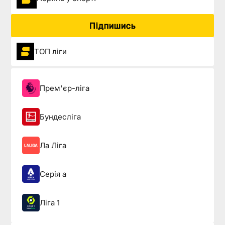
Підпишись
ТОП ліги
Прем'єр-ліга
Бундесліга
Ла Ліга
Серія а
Ліга 1