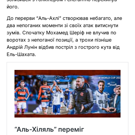
його.
До перерви “Аль-Ахлі” створював небагато, але
два непоганих моменти зі своїх атак витиснути
зумів. Спочатку Мохамед Шеріф не влучив по
воротах з непоганої позиції, а трохи пізніше
Андрій Лунін відбив постріл з гострого кута від
Ель-Шахата.