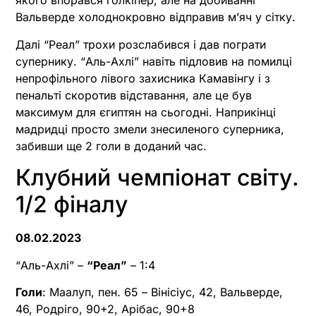
якого впорався голкіпер, але на добиванні
Вальверде холоднокровно відправив м’яч у сітку.
Далі “Реал” трохи розслабився і дав пограти
супернику. “Аль-Ахлі” навіть підловив на помилці
непрофільного лівого захисника Камавінгу і з
пенальті скоротив відставання, але це був
максимум для єгиптян на сьогодні. Наприкінці
мадридці просто змели знесиленого суперника,
забивши ще 2 голи в доданий час.
Клубний чемпіонат світу.
1/2 фіналу
08.02.2023
“Аль-Ахлі” –
“Реал”
– 1:4
Голи
: Маалуп, пен. 65 – Вінісіус, 42, Вальверде,
46, Родріго, 90+2, Арібас, 90+8