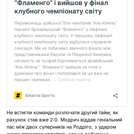
Не встигли команди розпочати другий тайм, як
рахунок став вже 2:0. Модрич віддав геніальний
пас між двох суперників на Родріго, з ударом