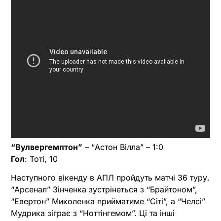
“Вулвергемптон”
– “Астон Вілла” – 1:0
Гол
: Тоті, 10
Наступного вікенду в АПЛ пройдуть матчі 36 туру.
“Арсенал” Зінченка зустрінеться з “Брайтоном”,
“Евертон” Миколенка прийматиме “Сіті”, а “Челсі”
Мудрика зіграє з “Ноттінгемом”. Ці та інші