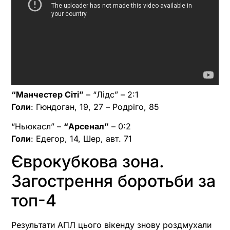
“Манчестер Сіті”
– “Лідс” – 2:1
Голи
: Гюндоган, 19, 27 – Родріго, 85
“Ньюкасл” –
“Арсенал”
– 0:2
Голи
: Едегор, 14, Шер, авт. 71
Єврокубкова зона.
Загострення боротьби за
топ-4
Результати АПЛ цього вікенду знову роздмухали