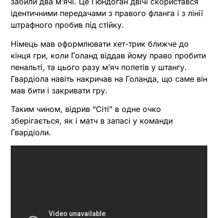
забили два м’ячі. Це Гюндоган двічі скористався
ідентичними передачами з правого фланга і з лінії
штрафного пробив під стійку.
Німець мав оформлювати хет-трик ближче до
кінця гри, коли Голанд віддав йому право пробити
пенальті, та цього разу м’яч полетів у штангу.
Гвардіола навіть накричав на Голанда, що саме він
мав бити і закривати гру.
Таким чином, відрив “Сіті” в одне очко
зберігається, як і матч в запасі у команди
Гвардіоли.