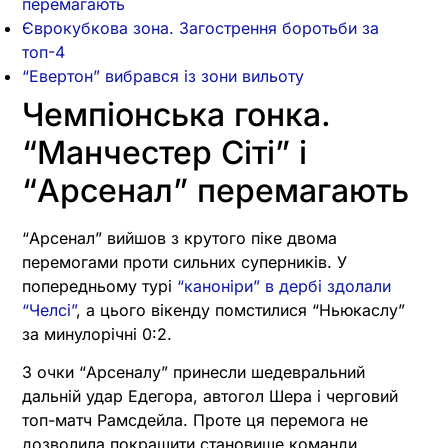
перемагають
Єврокубкова зона. Загострення боротьби за
топ-4
“Евертон” вибрався із зони вильоту
Чемпіонська гонка.
“Манчестер Сіті” і
“Арсенал” перемагають
“Арсенал” вийшов з крутого піке двома
перемогами проти сильних суперників. У
попередньому турі
“каноніри” в дербі здолали
“Челсі”
, а цього вікенду помстилися “Ньюкаслу”
за минулорічні 0:2.
3 очки “Арсеналу” принесли шедевральний
дальній удар Едегора, автогол Шера і черговий
топ-матч Рамсдейла. Проте ця перемога не
дозволила покращити становище команди