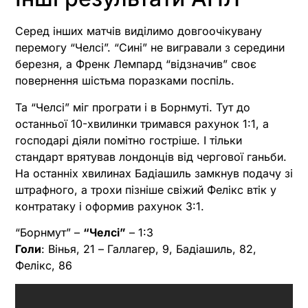
Серед інших матчів виділимо довгоочікувану
перемогу “Челсі”. “Сині” не вигравали з середини
березня, а Френк Лемпард “відзначив” своє
повернення шістьма поразками поспіль.
Та “Челсі” міг програти і в Борнмуті. Тут до
останньої 10-хвилинки тримався рахунок 1:1, а
господарі діяли помітно гостріше. І тільки
стандарт врятував лондонців від чергової ганьби.
На останніх хвилинах Бадіашиль замкнув подачу зі
штрафного, а трохи пізніше свіжий Фелікс втік у
контратаку і оформив рахунок 3:1.
“Борнмут” –
“Челсі”
– 1:3
Голи
: Вінья, 21 – Галлагер, 9, Бадіашиль, 82,
Фелікс, 86