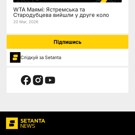
WTA Маямі: Ястремська та
Стародубцева вийшли у друге коло
20 Mar, 2026
Підпишись
Слідкуй за Setanta