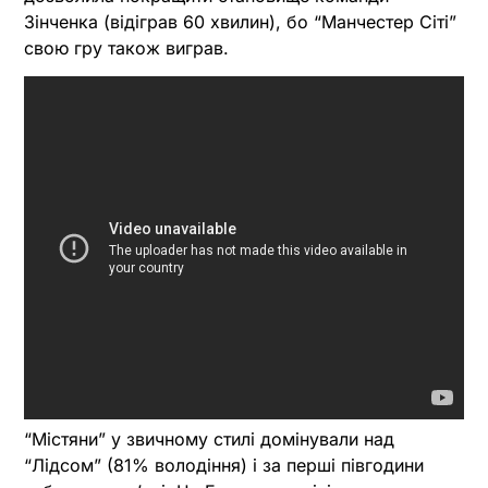
Зінченка (відіграв 60 хвилин), бо “Манчестер Сіті”
свою гру також виграв.
“Містяни” у звичному стилі домінували над
“Лідсом” (81% володіння) і за перші півгодини