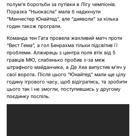
полум’я боротьби за путівки в Лігу чемпіонів.
Поразка “Ньюкасла” мала б надихнути
“Манчестер Юнайтед”, але “дияволи” за кілька
годин також програли.
Команда тен Гага провела жахливий матч проти
“Вест Гема”, а гол Бенрахма тільки підсвітив її
проблеми. Алжирець з центра поля втік від 5
гравців МЮ, слабенько пробив з-за меж
штрафного майданчика, а Де Хеа випустив м’яч у
свої ворота. Після цього “Юнайтед” мали ще цілу
годину ігрового часу, щоб відігратись, та зробити
цього так і не змогли, поступившись у другому
поєдинку поспіль.