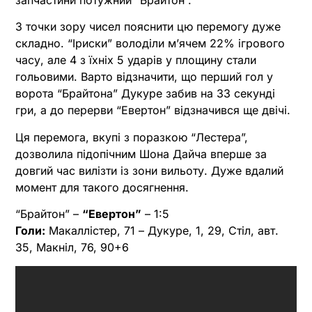
запчастини потужний “Брайтон”.
З точки зору чисел пояснити цю перемогу дуже
складно. “Іриски” володіли м’ячем 22% ігрового
часу, але 4 з їхніх 5 ударів у площину стали
гольовими. Варто відзначити, що перший гол у
ворота “Брайтона” Дукуре забив на 33 секунді
гри, а до перерви “Евертон” відзначився ще двічі.
Ця перемога, вкупі з поразкою “Лестера”,
дозволила підопічним Шона Дайча вперше за
довгий час вилізти із зони вильоту. Дуже вдалий
момент для такого досягнення.
“Брайтон” –
“Евертон”
– 1:5
Голи:
Макаллістер, 71 – Дукуре, 1, 29, Стіл, авт.
35, Макніл, 76, 90+6