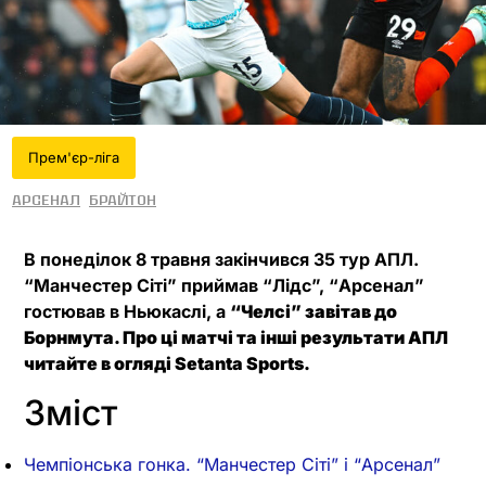
Прем'єр-ліга
Арсенал
Брайтон
В понеділок 8 травня закінчився 35 тур АПЛ.
“Манчестер Сіті” приймав “Лідс”, “Арсенал”
гостював в Ньюкаслі, а
“Челсі” завітав до
Борнмута. Про ці матчі та інші результати
АПЛ
читайте в огляді Setanta Sports.
Зміст
Чемпіонська гонка. “Манчестер Сіті” і “Арсенал”