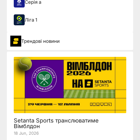
Серія а
Ліга 1
Трендові новини
Setanta Sports транслюватиме
Вімблдон
18 Jun, 2026