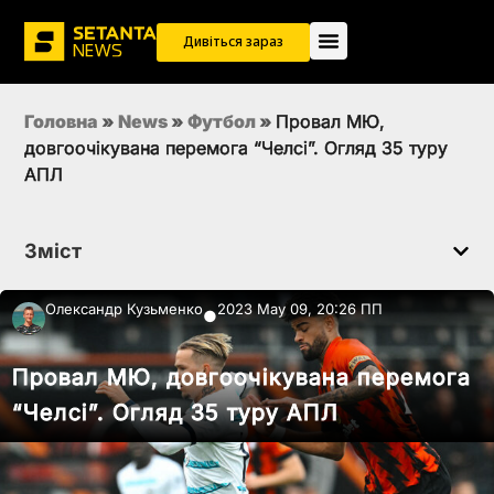
Дивіться зараз
Головна
»
News
»
Футбол
»
Провал МЮ,
довгоочікувана перемога “Челсі”. Огляд 35 туру
АПЛ
Зміст
Олександр Кузьменко
2023 May 09, 20:26 ПП
●
Провал МЮ, довгоочікувана перемога
“Челсі”. Огляд 35 туру АПЛ