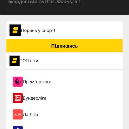
закордонний футбол, Формула 1.
Поринь у спорт!
Підпишись
ТОП ліги
Прем'єр-ліга
Бундесліга
Ла Ліга