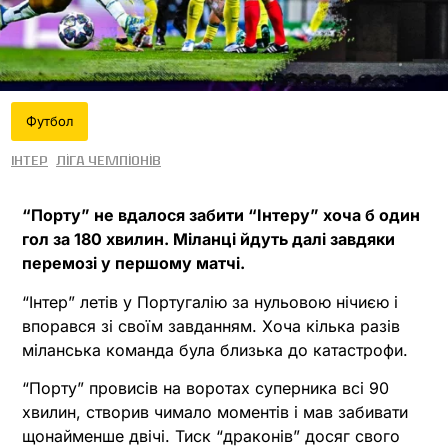
Футбол
Інтер
Ліга чемпіонів
“Порту” не вдалося забити “Інтеру” хоча б один
гол за 180 хвилин. Міланці йдуть далі завдяки
перемозі у першому матчі.
“Інтер” летів у Португалію за нульовою нічиєю і
впорався зі своїм завданням. Хоча кілька разів
міланська команда була близька до катастрофи.
“Порту” провисів на воротах суперника всі 90
хвилин, створив чимало моментів і мав забивати
щонайменше двічі. Тиск “драконів” досяг свого