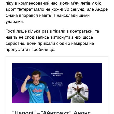
піку в компенсований час, коли м’яч летів у бік
воріт “Інтера” мало не кожні 30 секунд, але Андре
Онана впорався навіть із найскладнішими
ударами.
Гості лише кілька разів тікали в контратаки, та
навіть не сподівались витиснути з них щось
серйозне. Вони приїхали сюди з наміром не
пропустити і зробили це.