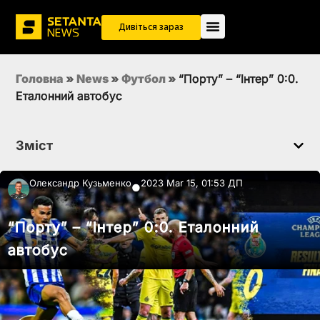
Дивіться зараз
Головна
»
News
»
Футбол
»
“Порту” – “Інтер” 0:0.
Еталонний автобус
Зміст
Олександр Кузьменко
2023 Mar 15, 01:53 ДП
●
“Порту” – “Інтер” 0:0. Еталонний
автобус