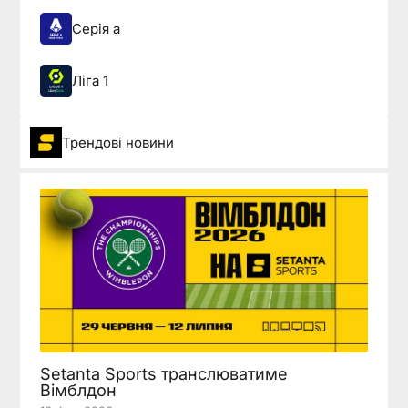
Серія а
Ліга 1
Трендові новини
Setanta Sports транслюватиме
Вімблдон