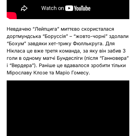
Невдачею “Лейпцига” миттєво скористалася
дортмундська “Боруссія” – “жовто-чорні” здолали
“Бохум” завдяки хет-трику Фюллькруга. Для
Нікласа це вже третя команда, за яку він забив 3
голи в одному матчі Бундесліги (після “Ганновера”
і “Вердера”). Раніше це вдавалося зробити тільки
Мірославу Клозе та Маріо Гомесу.