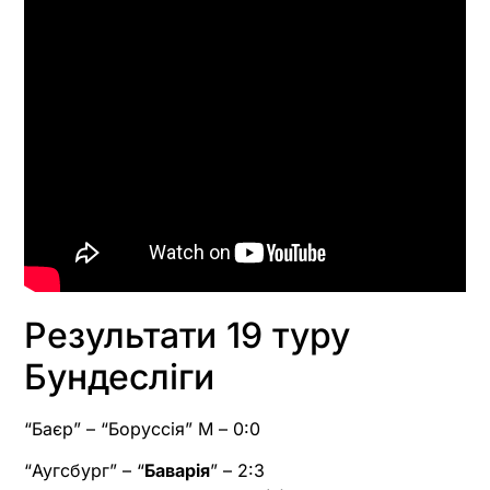
Результати 19 туру
Бундесліги
“Баєр” – “Боруссія” М – 0:0
“Аугсбург” – “
Баварія
” – 2:3