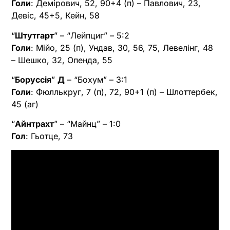
Голи
: Демірович, 52, 90+4 (п) – Павлович, 23,
Девіс, 45+5, Кейн, 58
“
Штутгарт
” – “Лейпциг” – 5:2
Голи
: Мійо, 25 (п), Ундав, 30, 56, 75, Левелінг, 48
– Шешко, 32, Опенда, 55
“
Боруссія
”
Д
– “Бохум” – 3:1
Голи
: Фюллькруг, 7 (п), 72, 90+1 (п) – Шлоттербек,
45 (аг)
“
Айнтрахт
” – “Майнц” – 1:0
Гол
: Гьотце, 73