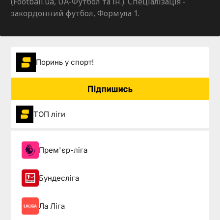
(Football.ua, UA-Футбол та ін.). Спеціалізація -
закордонний футбол, Формула 1.
Поринь у спорт!
Підпишись
ТОП ліги
Прем'єр-ліга
Бундесліга
Ла Ліга