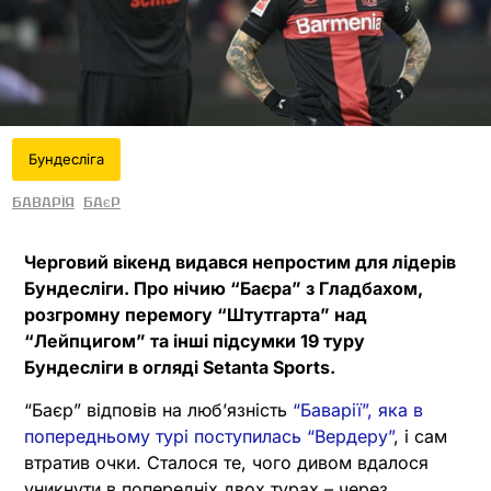
Бундесліга
Баварія
Баєр
Черговий вікенд видався непростим для лідерів
Бундесліги. Про нічию “Баєра” з Гладбахом,
розгромну перемогу “Штутгарта” над
“Лейпцигом” та інші підсумки 19 туру
Бундесліги в огляді Setanta Sports.
“Баєр” відповів на любʼязність
“Баварії”, яка в
попередньому турі поступилась “Вердеру”
, і сам
втратив очки. Сталося те, чого дивом вдалося
уникнути в попередніх двох турах – через