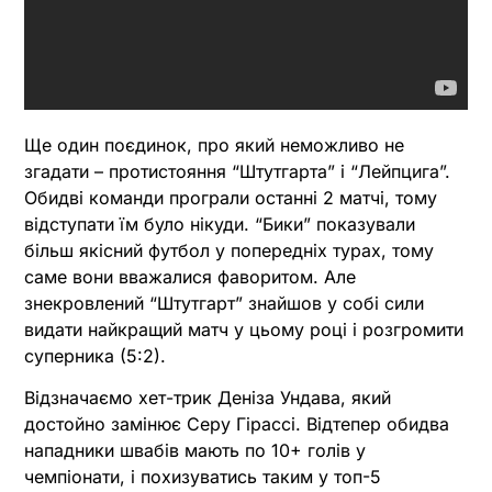
Ще один поєдинок, про який неможливо не
згадати – протистояння “Штутгарта” і “Лейпцига”.
Обидві команди програли останні 2 матчі, тому
відступати їм було нікуди. “Бики” показували
більш якісний футбол у попередніх турах, тому
саме вони вважалися фаворитом. Але
знекровлений “Штутгарт” знайшов у собі сили
видати найкращий матч у цьому році і розгромити
суперника (5:2).
Відзначаємо хет-трик Деніза Ундава, який
достойно замінює Серу Гірассі. Відтепер обидва
нападники швабів мають по 10+ голів у
чемпіонати, і похизуватись таким у топ-5