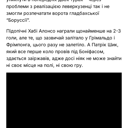
проблеми з реалізацією леверкузенці так і не
змогли розпечатати ворота гладбахської
“Боруссії”.
Підопічні Хабі Алонсо награли щонайменше на 2-3
голи, але те, що зазвичай залітало у Грімальдо і
Фрімпонга, цього разу не залетіло. А Патрік Шик,
який все перше коло провів під Боніфасом,
здається заіржавів, адже досі ніяк не може знайти
ні своє місце на полі, ні свою гру.