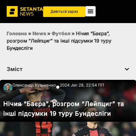
Дивіться зараз
Головна
»
News
»
Футбол
»
Нічия “Баєра”,
розгром “Лейпциг” та інші підсумки 19 туру
Бундесліги
Зміст
Олександр Кузьменко
2024 Jan 28, 22:54 ПП
●
Нічия “Баєра”, розгром “Лейпциг” та
інші підсумки 19 туру Бундесліги