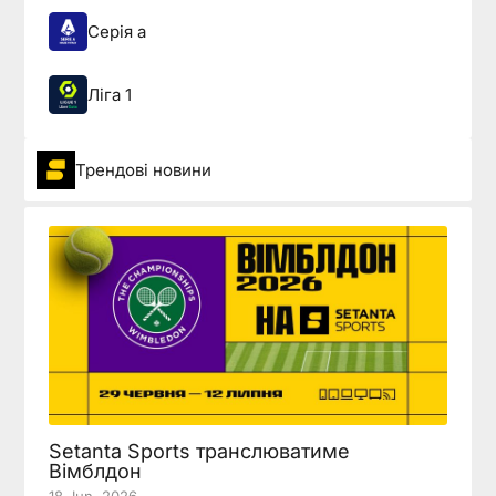
Серія а
Ліга 1
Трендові новини
Setanta Sports транслюватиме
Вімблдон
18 Jun, 2026