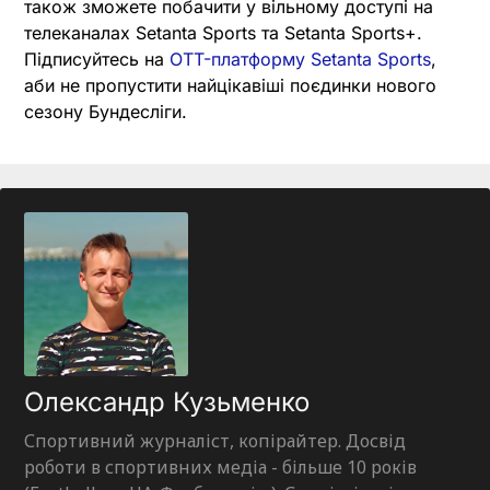
також зможете побачити у вільному доступі на
телеканалах Setanta Sports та Setanta Sports+.
Підписуйтесь на
OTT-платформу Setanta Sports
,
аби не пропустити найцікавіші поєдинки нового
сезону Бундесліги.
Олександр Кузьменко
Спортивний журналіст, копірайтер. Досвід
роботи в спортивних медіа - більше 10 років