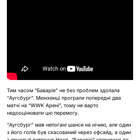
Тим часом “Баварія” не без проблем здолала
“Аугсбург”. Мюнхенці програли попередні два
матчі на “WWK Арені”, тому не варто
недооцінювати цю перемогу.
“Аугсбург” мав непогані шанси на нічию, але один
з його голів був скасований через офсайд, а один
з пенальті витягнув Ноєр. “Баварія” ставилася до