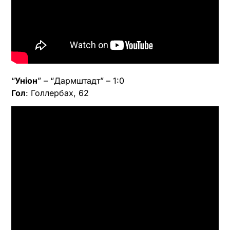
“
Уніон
” – “Дармштадт” – 1:0
Гол
: Голлербах, 62