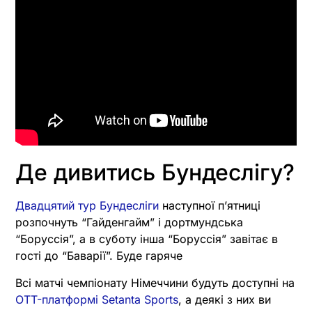
Де дивитись Бундеслігу?
Двадцятий тур Бундесліги
наступної пʼятниці
розпочнуть “Гайденгайм” і дортмундська
“Боруссія”, а в суботу інша “Боруссія” завітає в
гості до “Баварії”. Буде гаряче
Всі матчі чемпіонату Німеччини будуть доступні на
OTT-платформі Setanta Sports
, а деякі з них ви