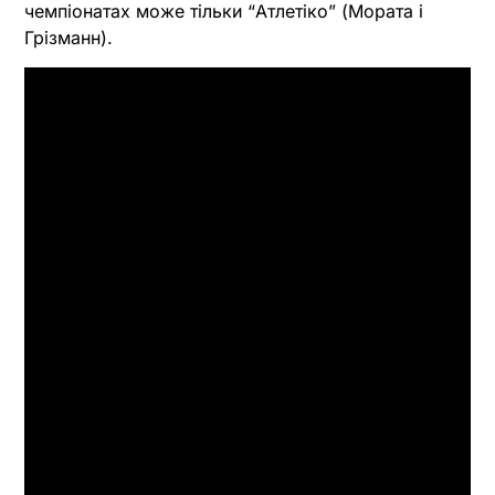
чемпіонатах може тільки “Атлетіко” (Мората і
Грізманн).