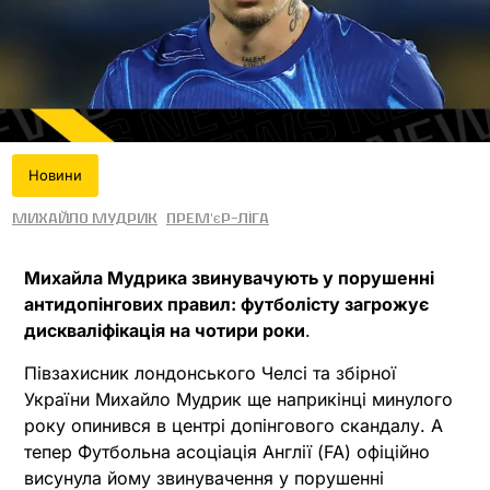
Новини
Михайло Мудрик
Прем'єр-ліга
Михайла Мудрика звинувачують у порушенні
антидопінгових правил: футболісту загрожує
дискваліфікація на чотири роки
.
Півзахисник лондонського Челсі та збірної
України Михайло Мудрик ще наприкінці минулого
року опинився в центрі допінгового скандалу. А
тепер Футбольна асоціація Англії (FA) офіційно
висунула йому звинувачення у порушенні