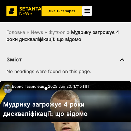
Дивіться зараз
Головна
»
News
»
Футбол
»
Мудрику загрожує 4
роки дискваліфікації: що відомо
Зміст
No headings were found on this page.
Борис Гаврилець
2025 Jun 20, 17:15 ПП
●
Мудрику загрожує 4 роки
дискваліфікації: що відомо