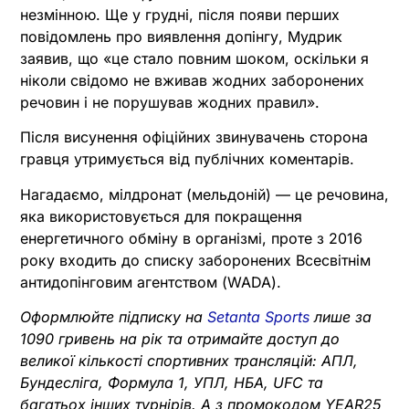
незмінною. Ще у грудні, після появи перших
повідомлень про виявлення допінгу, Мудрик
заявив, що «це стало повним шоком, оскільки я
ніколи свідомо не вживав жодних заборонених
речовин і не порушував жодних правил».
Після висунення офіційних звинувачень сторона
гравця утримується від публічних коментарів.
Нагадаємо, мілдронат (мельдоній) — це речовина,
яка використовується для покращення
енергетичного обміну в організмі, проте з 2016
року входить до списку заборонених Всесвітнім
антидопінговим агентством (WADA).
Оформлюйте підписку на
Setanta Sports
лише за
1090 гривень на рік та отримайте доступ до
великої кількості спортивних трансляцій: АПЛ,
Бундесліга, Формула 1, УПЛ, НБА, UFC та
багатьох інших турнірів. А з промокодом YEAR25