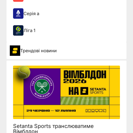
Серія а
Ліга 1
Трендові новини
Setanta Sports транслюватиме
Вімблдон