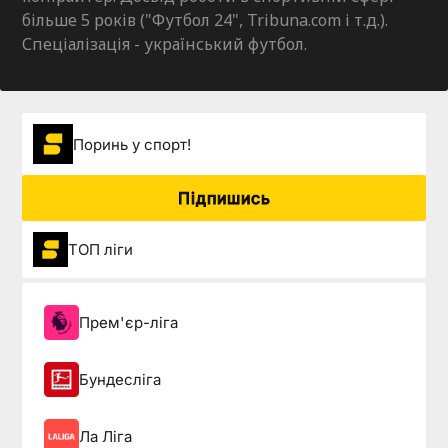
більше 5 років ("Футбол 24", Tribuna.com і т.д.).
Спеціалізація - український футбол.
Поринь у спорт!
Підпишись
ТОП ліги
Прем'єр-ліга
Бундесліга
Ла Ліга