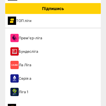
Підпишись
ТОП ліги
Прем'єр-ліга
Бундесліга
Ла Ліга
Серія а
Ліга 1