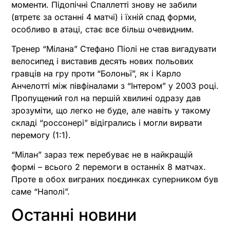
моменти. Підопічні Спаллетті знову не забили
(втретє за останні 4 матчі) і їхній спад форми,
особливо в атаці, стає все більш очевидним.
Тренер “Мілана” Стефано Піолі не став вигадувати
велосипед і виставив десять нових польових
гравців на гру проти “Болоньї”, як і Карло
Анчелотті між півфіналами з “Інтером” у 2003 році.
Пропущений гол на першій хвилині одразу дав
зрозуміти, що легко не буде, але навіть у такому
складі “россонері” відігрались і могли вирвати
перемогу (1:1).
“Мілан” зараз теж перебуває не в найкращій
формі – всього 2 перемоги в останніх 8 матчах.
Проте в обох виграних поєдинках суперником був
саме “Наполі”.
Останні новини