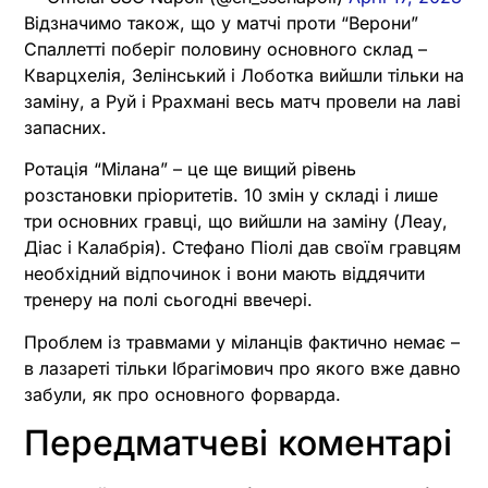
Відзначимо також, що у матчі проти “Верони”
Спаллетті поберіг половину основного склад –
Кварцхелія, Зелінський і Лоботка вийшли тільки на
заміну, а Руй і Ррахмані весь матч провели на лаві
запасних.
Ротація “Мілана” – це ще вищий рівень
розстановки пріоритетів. 10 змін у складі і лише
три основних гравці, що вийшли на заміну (Леау,
Діас і Калабрія). Стефано Піолі дав своїм гравцям
необхідний відпочинок і вони мають віддячити
тренеру на полі сьогодні ввечері.
Проблем із травмами у міланців фактично немає –
в лазареті тільки Ібрагімович про якого вже давно
забули, як про основного форварда.
Передматчеві коментарі