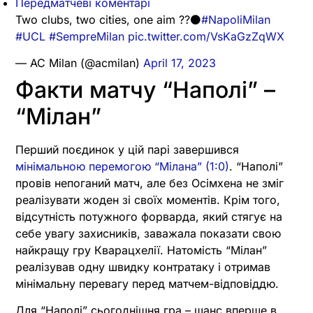
Передматчеві коментарі
Two clubs, two cities, one aim ??⚫️
#NapoliMilan
#UCL
#SempreMilan
pic.twitter.com/VsKaGzZqWX
— AC Milan (@acmilan)
April 17, 2023
Факти матчу “Наполі” –
“Мілан”
Перший поєдинок у цій парі завершився
мінімальною перемогою “Мілана” (1:0)
. “Наполі”
провів непоганий матч, але без Осімхена не зміг
реалізувати жоден зі своїх моментів. Крім того,
відсутність потужного форварда, який стягує на
себе увагу захисників, заважала показати свою
найкращу гру Кварацхелії. Натомість “Мілан”
реалізував одну швидку контратаку і отримав
мінімальну перевагу перед матчем-відповіддю.
Для “Наполі” сьогоднішня гра – шанс вперше в