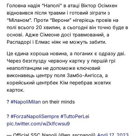
Головна надія “Наполі” в атаці Віктор Осімхен
відновився після травми і готовий зіграти з
“Міланом”. Проти “Верони” нігерієць провів на
полі всього 20 хвилин, а сьогодні він точно буде в
основі. Адже Сімеоне досі травмований, а
Распадорі і Елмас ніяк не можуть забити.
Це єдина хороша новина, а поганих є одразу дві.
Через безглузду червону картку у першій грі
неаполітанцям не допоможе ключовий
виконавець центру поля Замбо-Ангісса, а
корейський центрбек Кім перебрав жовтих
карток.
?
#NapoliMilan
on their minds
?
#ForzaNapoliSempre
#TuttoPerLei
pic.twitter.com/wZklfcwsu9
— Official SSC Napoli (@en_sscnapoli)
April 17, 2023