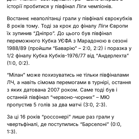
історії пробитися у півфінал Ліги чемпіонів.
Востаннє неаполітанці грали у півфіналі єврокубків
8 років тому. Тоді за крок до фіналу Ліги Європи
їх зупинив “Дніпро”. До цього був півфінал
переможного Кубка УЄФА з Марадоною в сезоні
1988/89 (пройшли “Баварію” – 2:0, 2:2) і поразка у
1/2 фіналу Кубка Кубків-1976/77 від “Андерлехта”
(1:0, 0:2).
“Мілан” може похизуватись не тільки півфіналами
ЛЧ, а навіть сімома перемогами в турнірі, остання
з яких датована 2007 роком. Саме тоді був і
останній півфінал “червоно-чорних” – МЮ
пропустив 5 голів за два матчі (3:0, 2:3).
За ці 16 років “россонері” лише раз грали у
чвертьфіналі, де поступились “Барселоні” (0:0,
1:3).