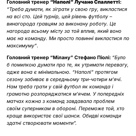
Головний тренер
“Наполі” Лучано Спаллетті
:
“Треба думати, як зіграти у свою гру, викластися
на всі сто. Цей турнір, цей рівень футболу –
винагорода гравцям за виконану роботу. Це
нагорода всьому місту за той вплив, який воно
має на команду. Ми просто повинні викластися по
максимуму”
.
Головний тренер “Мілану” Стефано Піолі:
“Було
б помилкою думати про те, як утримати перевагу,
адже вона є мінімальною. “Наполі” протягом
сезону забиває в середньому три-чотири м’ячі.
Нам треба грати у свій футбол як команда і
грамотно розпоряджатися м’ячем. У попередніх
матчах кожна з команд завдавала проблем
своїм суперникам в обороні. Переможе той, хто
краще використає свої шанси. Обидві команди
здатні створювати моменти”.