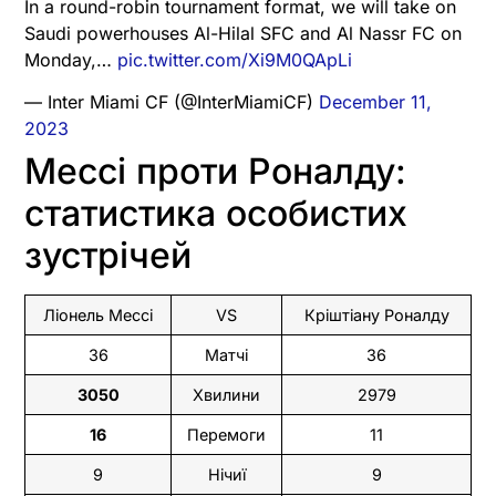
In a round-robin tournament format, we will take on
Saudi powerhouses Al-Hilal SFC and Al Nassr FC on
Monday,…
pic.twitter.com/Xi9M0QApLi
— Inter Miami CF (@InterMiamiCF)
December 11,
2023
Мессі проти Роналду:
статистика особистих
зустрічей
Ліонель Мессі
VS
Кріштіану Роналду
36
Матчі
36
3050
Хвилини
2979
16
Перемоги
11
9
Нічиї
9