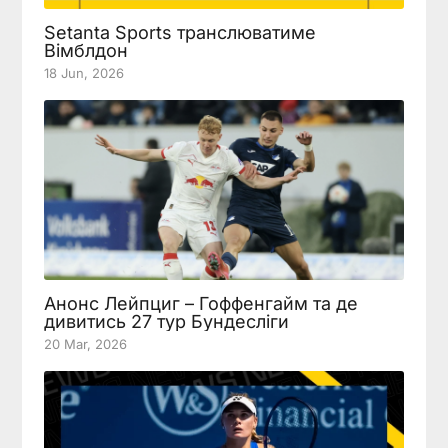
Setanta Sports транслюватиме
Вімблдон
18 Jun, 2026
Анонс Лейпциг – Гоффенгайм та де
дивитись 27 тур Бундесліги
20 Mar, 2026