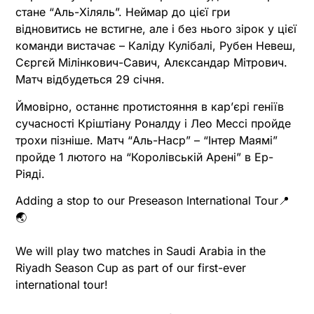
стане “Аль-Хіляль”. Неймар до цієї гри
відновитись не встигне, але і без нього зірок у цієї
команди вистачає – Каліду Кулібалі, Рубен Невеш,
Сєргєй Мілінкович-Савич, Алєксандар Мітрович.
Матч відбудеться 29 січня.
Ймовірно, останнє протистояння в карʼєрі геніїв
сучасності Кріштіану Роналду і Лео Мессі пройде
трохи пізніше. Матч “Аль-Наср” – “Інтер Маямі”
пройде 1 лютого на “Королівській Арені” в Ер-
Ріяді.
Adding a stop to our Preseason International Tour📍
🌏
We will play two matches in Saudi Arabia in the
Riyadh Season Cup as part of our first-ever
international tour!