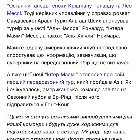
“Останній танець” епохи Кріштіану Роналду та Лео
Мессі
. Тоді керівник управління у справах розваг
Саудівської Аравії Туркі Аль аш-Шейх анонсував
турнір за участі “Аль-Нассра” Роналду, “Інтера
Маямі” Мессі, а також “Аль-Хіляля” Неймара.
Майже одразу американський клуб несподівано
спростував цю інформацію, зазначивши, що
суперники на передсезонний збір ще не визначені.
А вже цієї ночі
“Інтер Маямі” оголосив про свій
перший передсезонний тур
, який пройде в Азії. Як
і очікувалось, американська команда завітає на
Сезонний кубок в Ер-Ріяд, після чого
відправиться у Гонг-Конг.
“Ці матчі стануть важливими випробуваннями для
нашої команди і будуть дуже корисними для
підготовки до нового сезону. Ми раді, що наша
команда отримає шанс зіграти проти не менш