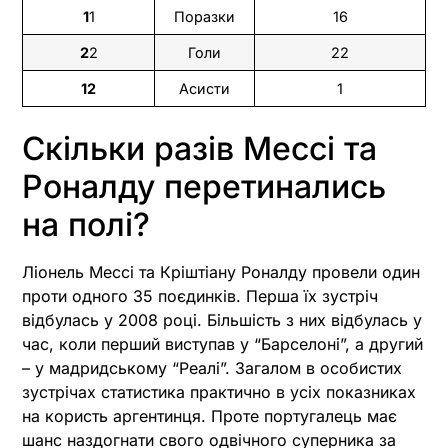
1
1
Поразки
16
2
2
Голи
22
12
Асисти
1
Скільки разів Мессі та
Роналду перетинались
на полі?
Ліонель Мессі та Кріштіану Роналду провели один
проти одного 35 поєдинків. Перша їх зустріч
відбулась у 2008 році. Більшість з них відбулась у
час, коли перший виступав у “Барселоні”, а другий
– у мадридському “Реалі”. Загалом в особистих
зустрічах статистика практично в усіх показниках
на користь аргентинця. Проте португалець має
шанс наздогнати свого одвічного суперника за