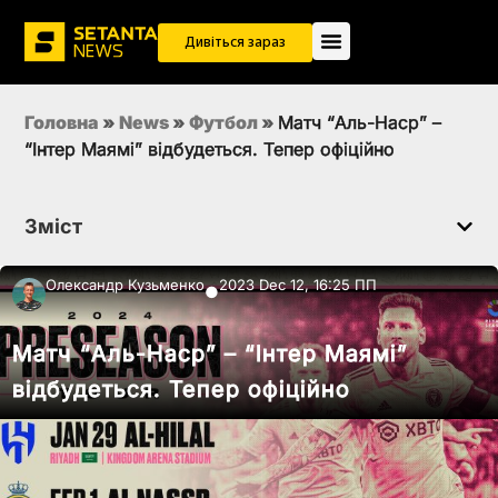
Дивіться зараз
Головна
»
News
»
Футбол
»
Матч “Аль-Наср” –
“Інтер Маямі” відбудеться. Тепер офіційно
Зміст
Олександр Кузьменко
2023 Dec 12, 16:25 ПП
●
Матч “Аль-Наср” – “Інтер Маямі”
відбудеться. Тепер офіційно