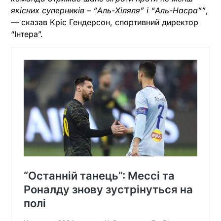
якісних суперників – “Аль-Хіляля” і “Аль-Насра””
,
— сказав Кріс Гендерсон, спортивний директор
“Інтера”.