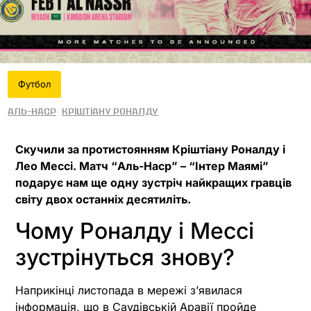
Футбол
Аль-Наср
Кріштіану Роналду
Скучили за протистоянням Кріштіану Роналду і
Лео Мессі. Матч “Аль-Наср” – “Інтер Маямі”
подарує нам ще одну зустріч найкращих гравців
світу двох останніх десятиліть.
Чому Роналду і Мессі
зустрінуться знову?
Наприкінці листопада в мережі зʼявилася
інформація, що в Саудівській Аравії пройде