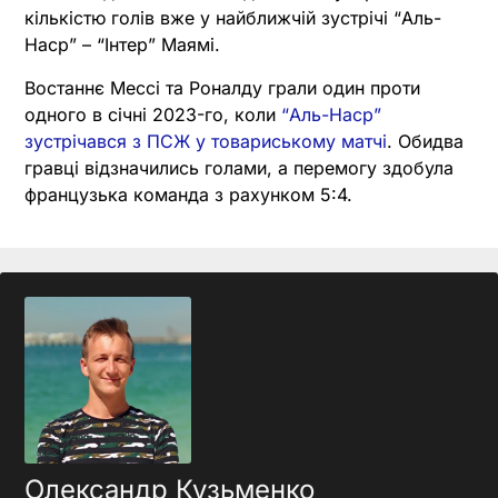
кількістю голів вже у найближчій зустрічі “Аль-
Наср” – “Інтер” Маямі.
Востаннє Мессі та Роналду грали один проти
одного в січні 2023-го, коли
“Аль-Наср”
зустрічався з ПСЖ у товариському матчі
. Обидва
гравці відзначились голами, а перемогу здобула
французька команда з рахунком 5:4.
Олександр Кузьменко