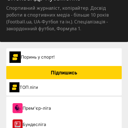
Спортивний журналіст, копірайтер. Досвід
роботи в спортивних медіа - більше 10 років
(Football.ua, UA-Футбол та ін.). Спеціалізація -
закордонний футбол, Формула 1.
Поринь у спорт!
Підпишись
ТОП ліги
Прем'єр-ліга
Бундесліга