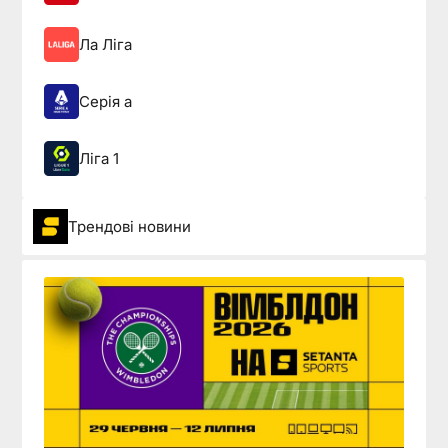
Ла Ліга
Серія а
Ліга 1
Трендові новини