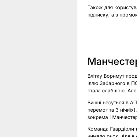
Також для користув
підписку, а з пром
Манчестер
Влітку Борнмут прод
Іллю Забарного в П
стала слабшою. Але 
Вишні несуться в АП
перемог та 3 нічиїх
зокрема і Манчестер
Команда Гвардіоли т
чимало очок. Але в 