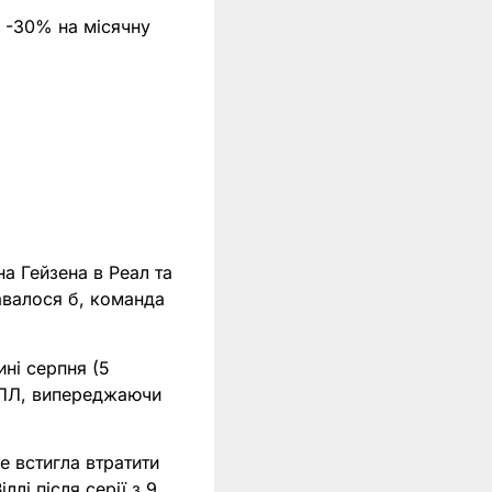
 -30% на місячну
а Гейзена в Реал та
авалося б, команда
ині серпня (5
 АПЛ, випереджаючи
е встигла втратити
лі після серії з 9