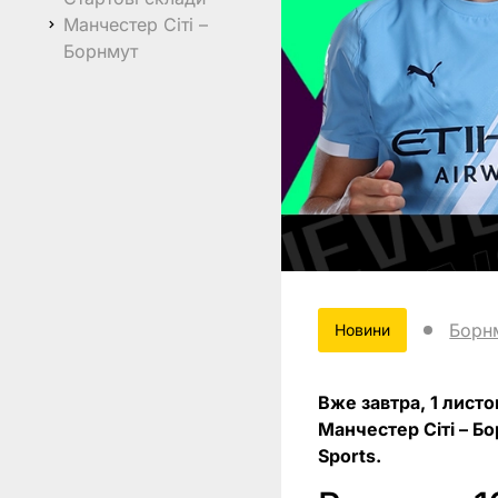
Манчестер Сіті –
Борнмут
Борн
Новини
Вже завтра, 1 лист
Манчестер Сіті – Б
Sports.