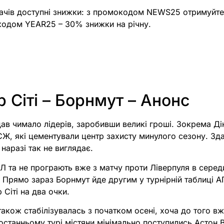
ачів доступні знижки: з промокодом NEWS25 отримуйте
окодом YEAR25 – 30% знижки на річну.
 Сіті – Борнмут – Анонс
ав чимало лідерів, заробивши великі гроші. Зокрема Дін
СЖ, які цементували центр захисту минулого сезону. Зд
наразі так не виглядає.
Л та не програють вже з матчу проти Ліверпуля в серед
). Прямо зараз Борнмут йде другим у турнірній таблиці
 Сіті на два очки.
акож стабілізувалась з початком осені, хоча до того вж
останньому турі містяни мінімально поступились Астон Віл