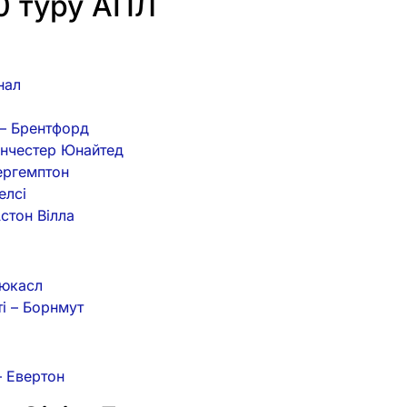
0 туру АПЛ
нал
 – Брентфорд
Манчестер Юнайтед
ергемптон
елсі
Астон Вілла
ьюкасл
ті – Борнмут
– Евертон