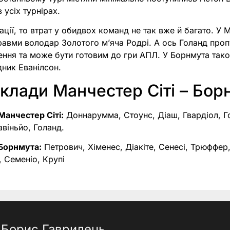
 усіх турнірах.
ції, то втрат у обидвох команд не так вже й багато. У М
равми володар Золотого м’яча Родрі. А ось Голанд про
ення та може бути готовим до гри АПЛ. У Борнмута так
дник Еванілсон.
склади Манчестер Сіті – Бор
Манчестер Сіті:
Доннарумма, Стоунс, Діаш, Гвардіол, Го
віньйо, Голанд.
 Борнмута:
Петрович, Хіменес, Діакіте, Сенесі, Трюффер
 Семеніо, Крупі
Борис Гаврилець