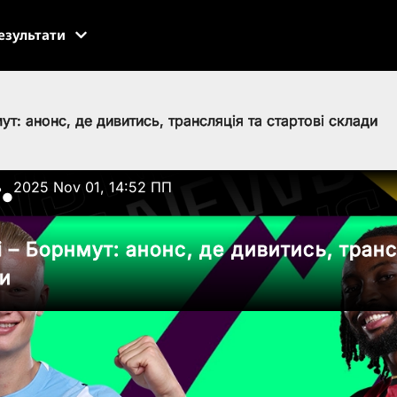
езультати
ут: анонс, де дивитись, трансляція та стартові склади
ь
2025 Nov 01, 14:52 ПП
●
 – Борнмут: анонс, де дивитись, транс
ди