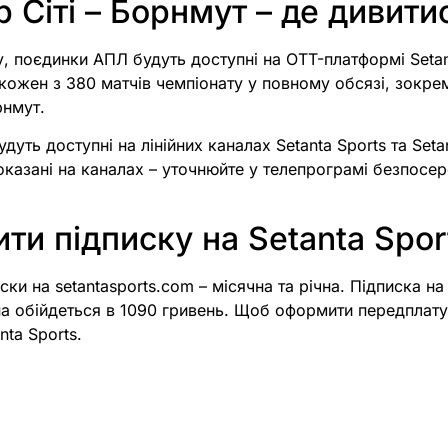
 Сіті – Борнмут – де дивити
у, поєдинки АПЛ будуть доступні на OTT-платформі Setan
ожен з 380 матчів чемпіонату у повному обсязі, зокре
рнмут.
удуть доступні на лінійних каналах Setanta Sports та Seta
оказані на каналах – уточнюйте у телепрограмі безпосе
ти підписку на Setanta Spor
ски на setantasports.com – місячна та річна. Підписка н
чна обійдеться в 1090 гривень. Щоб оформити передплату
nta Sports.