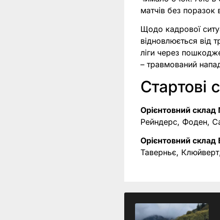
матчів без поразок в
Щодо кадрової ситуа
відновлюється від т
ліги через пошкодж
– травмований напа
Стартові 
Орієнтовний склад 
Рейндерс, Фоден, Са
Орієнтовний склад
Таверньє, Клюйверт,