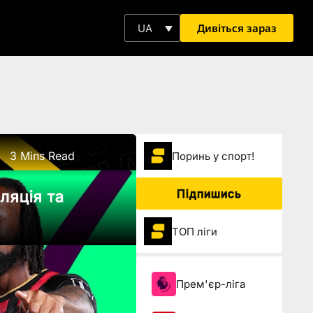
Дивіться зараз
UA
3 Mins Read
Поринь у спорт!
Підпишись
ляція та
ТОП ліги
Прем'єр-ліга