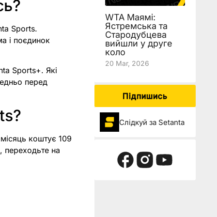
сь?
WTA Маямі:
Ястремська та
ta Sports.
Стародубцева
ма і поєдинок
вийшли у друге
коло
20 Mar, 2026
nta Sports+. Які
редньо перед
Підпишись
ts?
Слідкуй за Setanta
а місяць коштує 109
, переходьте на