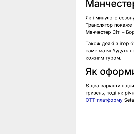
Манчестер
Як і минулого сезон
Транслятор покаже к
Манчестер Сіті – Бо
Також деякі з ігор б
саме матчі будуть п
кожним туром.
Як оформи
Є два варіанти підпи
гривень, тоді як рі
OTT-платформу
Seta