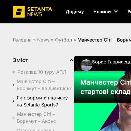
Додому
Новини
Р
Головна
»
News
»
Футбол
»
Манчестер Сіті – Борнм
Зміст
Борис Гаврилец
Розклад 10 туру АПЛ
Манчестер Сіті –
Манчестер Сіті
Борнмут – де дивитись?
стартові скла
Як оформити підписку
на Setanta Sports?
Манчестер Сіті –
Борнмут – Анонс
Стартові склади