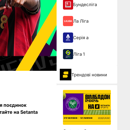
Бундесліга
Ла Ліга
Серія а
Ліга 1
Трендові новини
ся поєдинок
айте на Setanta