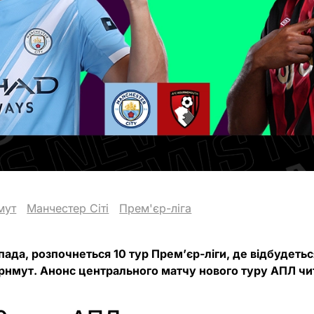
мут
Манчестер Сіті
Прем'єр-ліга
опада, розпочнеться 10 тур Прем’єр-ліги, де відбудеть
орнмут. Анонс центрального матчу нового туру АПЛ чит