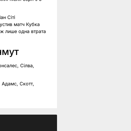
ан Сіті
пустив матч Кубка
ож лише одна втрата
нмут
нсалес, Сілва,
, Адамс, Скотт,