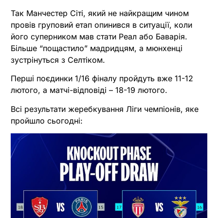
Так Манчестер Сіті, який не найкращим чином
провів груповий етап опинився в ситуації, коли
його суперником мав стати Реал або Баварія.
Більше “пощастило” мадридцям, а мюнхенці
зустрінуться з Селтіком.
Перші поєдинки 1/16 фіналу пройдуть вже 11-12
лютого, а матчі-відповіді – 18-19 лютого.
Всі результати жеребкування Ліги чемпіонів, яке
пройшло сьогодні: