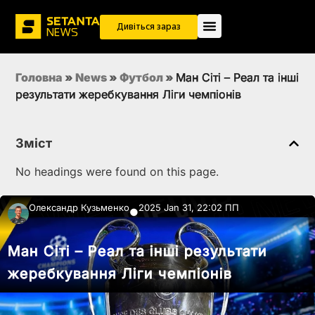
Дивіться зараз
Головна
»
News
»
Футбол
»
Ман Сіті – Реал та інші
результати жеребкування Ліги чемпіонів
Зміст
No headings were found on this page.
Олександр Кузьменко
2025 Jan 31, 22:02 ПП
●
Ман Сіті – Реал та інші результати
жеребкування Ліги чемпіонів