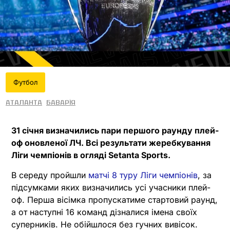
Футбол
Аталанта
Баварія
31 січня визначились пари першого раунду плей-
оф оновленої ЛЧ. Всі результати жеребкування
Ліги чемпіонів в огляді Setanta Sports.
В середу пройшли
матчі 8 туру Ліги чемпіонів
, за
підсумками яких визначились усі учасники плей-
оф. Перша вісімка пропускатиме стартовий раунд,
а от наступні 16 команд дізналися імена своїх
суперників. Не обійшлося без гучних вивісок.