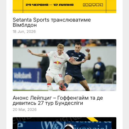
Setanta Sports транслюватиме
Вімблдон
18 Jun, 2026
Анонс Лейпциг – Гоффенгайм та де
дивитись 27 тур Бундесліги
20 Mar, 2026