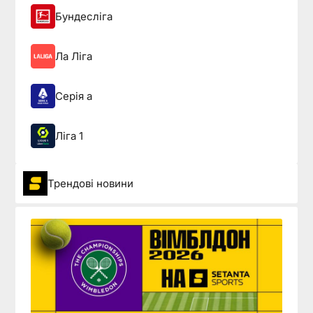
Бундесліга
Ла Ліга
Серія а
Ліга 1
Трендові новини