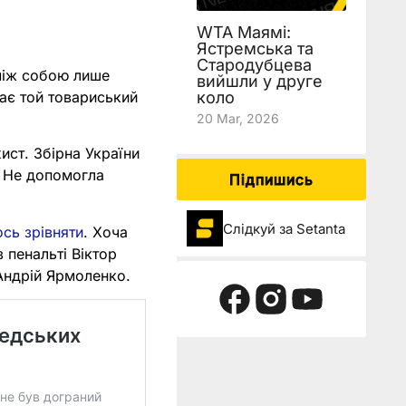
WTA Маямі:
Ястремська та
Стародубцева
 між собою лише
вийшли у друге
тає той товариський
коло
20 Mar, 2026
ист. Збірна України
. Не допомогла
Підпишись
Слідкуй за Setanta
ось зрівняти
. Хоча
 пенальті Віктор
 Андрій Ярмоленко.