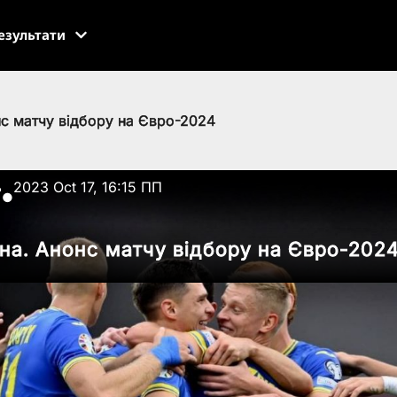
езультати
нс матчу відбору на Євро-2024
ь
2023 Oct 17, 16:15 ПП
●
їна. Анонс матчу відбору на Євро-202