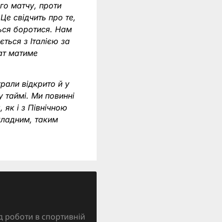
го матчу, проти
Це свідчить про те,
ться боротися. Нам
ється з Італією за
тат матиме
рали відкрито й у
 таймі. Ми повинні
як і з Північною
складним, таким
д роботи в спортивній