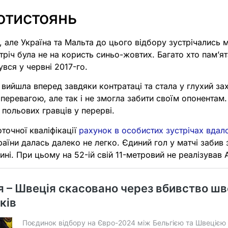
ротистоянь
, але Україна та Мальта до цього відбору зустрічались
стріч була не на користь синьо-жовтих. Багато хто пам’я
увся у червні 2017-го.
вийшла вперед завдяки контратаці та стала у глухий зах
перевагою, але так і не змогла забити своїм опонентам
0 польових гравців у перерві.
точної кваліфікації
рахунок в особистих зустрічах вдал
раїни далась далеко не легко. Єдиний гол у матчі забив з
ині. При цьому на 52-ій свій 11-метровий не реалізував