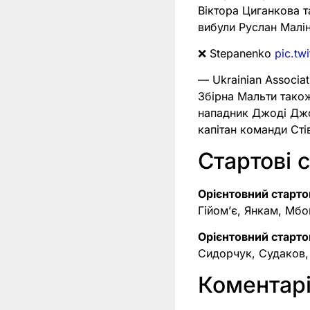
Віктора Циганкова т
вибули Руслан Малін
❌ Stepanenko
pic.tw
— Ukrainian Associat
Збірна Мальти також
нападник Джоді Джон
капітан команди Сті
Стартові 
Орієнтовний старто
Гійом’є, Янкам, Мбо
Орієнтовний старто
Сидорчук, Судаков,
Коментарі