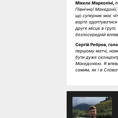
Мікеле Марколіні, 
Північної Македонії
що суперник має чіт
варто адаптуватися 
друге місце в групі.
безпосередній вплив
Сергій Ребров, голо
першому матчі, нам
бути дуже сконцент
Македонією. Я впевн
самим, як і в Слова