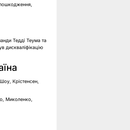
з пошкодження,
манди Тедді Теума та
ув дискваліфікацію
аїна
 Шоу, Крістенсен,
ко, Миколенко,