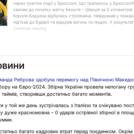
овини
манда Реброва здобула перемогу над Північною Македо
бору на Євро-2024. Збірна України провела непогану гр
 таймів, створивши достатньо багато моментів.
ти у той же день зустрічалась з Італією та очікувано по
чу дуже красномовна – 0 ударів острівної збірної в площ
умми.
остатньо багато кадрових втрат перед поєдинком. Окрім