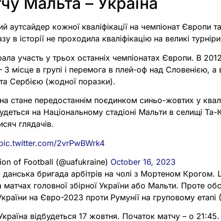
чу Мальта – Україна
ий аутсайдер кожної кваліфікації на чемпіонат Європи та
у в історії не проходила кваліфікацію на великі турніри
рала участь у трьох останніх чемпіонатах Європи. В 2012
– 3 місце в групі і перемога в плей-оф над Словенією, а
 та Сербією (жодної поразки).
на стане передостаннім поєдинком синьо-жовтих у квалі
удеться на Національному стадіоні Мальти в селищі Та-К
исяч глядачів.
pic.twitter.com/2vrPwBWrk4
ion of Football (@uafukraine)
October 16, 2023
 данська бригада арбітрів на чолі з Мортеном Крогом.
 матчах головної збірної України або Мальти. Проте о
України на Євро-2023 проти Румунії на груповому етапі (
країна відбудеться 17 жовтня. Початок матчу – о 21:45.