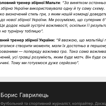
головний тренер збірної Мальти
:
“За винятком останньо
, збірна України використовувала одну й ту саму схему. 
ко визначений стиль гри, з яким нашій команді доведе
до нової збірної України. Ми розуміємо, що суперник б’
 Це додає нашій зустрічі важливості, оскільки її резуль
 на турнірну таблицю”.
вний тренер збірної України:
“Я вважаю, що мальтійці г
агалися створити моменти, мали їх достатньо в першому
рованими — попереду важлива гра. Така сама важлива, 
ений, усі гравці розуміють, яким буде матч. Він буде 
ччині. Тому ми готуємося дуже серйозно”.
Борис Гаврилець
Футбольний та спортивний журналіст, копірайтер. Досві