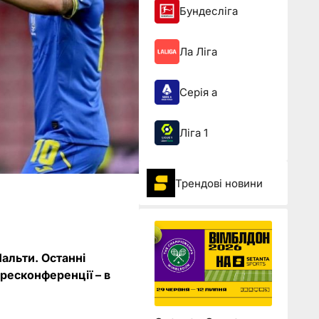
Бундесліга
Ла Ліга
Серія а
Ліга 1
Трендові новини
альти. Останні
ресконференції – в