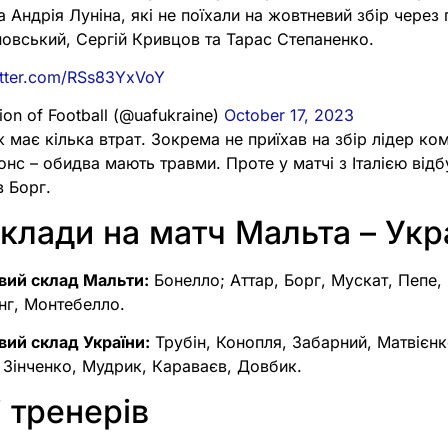
а Андрія Луніна, які не поїхали на жовтневий збір чере
овський, Сергій Кривцов та Тарас Степаненко.
itter.com/RSs83YxVoY
ion of Football (@uafukraine)
October 17, 2023
 має кілька втрат. Зокрема не приїхав на збір лідер ко
с – обидва мають травми. Проте у матчі з Італією відб
в Борг.
склади на матч Мальта – Укр
вий склад Мальти:
Бонелло; Аттар, Борг, Мускат, Пепе,
нг, Монтебелло.
вий склад України:
Трубін, Конопля, Забарний, Матвієн
 Зінченко, Мудрик, Караваєв, Довбик.
 тренерів