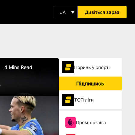
Дивіться зараз
UA
4 Mins Read
Поринь у спорт!
Підпишись
4
ТОП ліги
Прем'єр-ліга