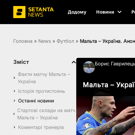
Додому
Новини
Р
Головна
»
News
»
Футбол
»
Мальта – Україна. Ано
Зміст
Борис Гаврилец
Факти матчу Мальта –
Україна
Мальта – Укра
Історія протистоянь
Останні новини
Стартові склади на матч
Мальта – Україна
Коментарі тренерів