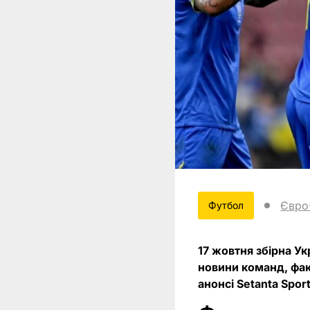
Євро
Футбол
17 жовтня збірна У
новини команд, фак
анонсі Setanta Sport