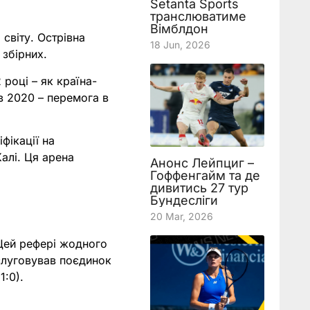
Setanta Sports
транслюватиме
Вімблдон
 світу. Острівна
18 Jun, 2026
 збірних.
 році – як країна-
 в 2020 – перемога в
фікації на
алі. Ця арена
Анонс Лейпциг –
Гоффенгайм та де
дивитись 27 тур
Бундесліги
20 Mar, 2026
 Цей рефері жодного
бслуговував поєдинок
1:0).