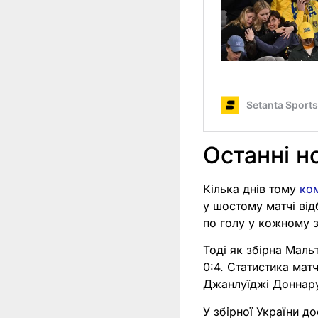
Останні н
Кілька днів тому
ко
у шостому матчі від
по голу у кожному з
Тоді як збірна Маль
0:4. Статистика мат
Джанлуїджі Доннар
У збірної України д