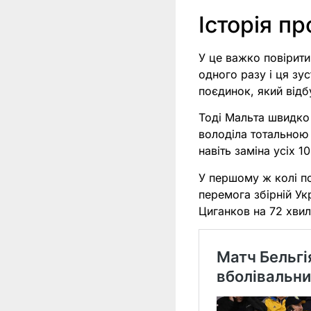
Історія п
У це важко повірити
одного разу і ця зу
поєдинок, який відб
Тоді Мальта швидко 
володіла тотальною 
навіть заміна усіх 1
У першому ж колі по
перемога збірній Ук
Циганков на 72 хвил