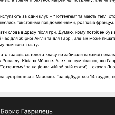
ливість зрівняти рахунок наприкінці поєдинку, але не вл
иступають за один клуб – “Тоттенгем” та мають теплі ст
мінялись текстовими повідомленнями, розповів француз.
рати слова відразу після гри. Думаю, йому потрібен був 
 час для збірної Англії та для Гаррі, але він може пиша
у чемпіонаті світу.
агато гравців світового класу не забивали важливі пеналь
у Роналду, Кіліана Мбаппе. Але я не сумніваюся, що Гар
оттенгему” та національній збірній сяяти”, – сказав Льо
рна зустрінеться з Марокко. Гра відбудеться 14 грудня, п
Борис Гаврилець