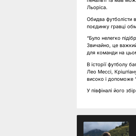
пенальті та мав мож
Льоріса.
Обидва футболісти в
поєдинку гравці об
“Було нелегко підіб
Звичайно, це важкий
для команди на цьом
В історії футболу б
Лео Мессі, Кріштіан
високо і допоможе “Т
У півфіналі його збі