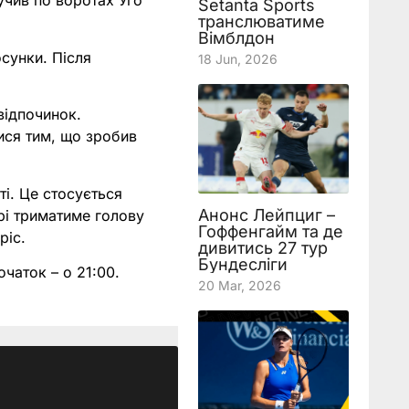
учив по воротах Уго
Setanta Sports
транслюватиме
Вімблдон
осунки. Після
18 Jun, 2026
відпочинок.
тися тим, що зробив
ті. Це стосується
Анонс Лейпциг –
рі триматиме голову
Гоффенгайм та де
ріс.
дивитись 27 тур
Бундесліги
очаток – о 21:00.
20 Mar, 2026