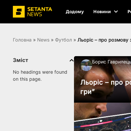
Додому
Новини
Р
Головна
»
News
»
Футбол
»
Льоріс – про розмову з
Зміст
Борис Гаврилец
No headings were found
on this page.
Льоріс – про р
гри”