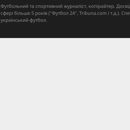
Футбольний та спортивний журналіст, копірайтер. Досві
сфері більше 5 років ("Футбол 24", Tribuna.com і т.д.). Спе
український футбол.