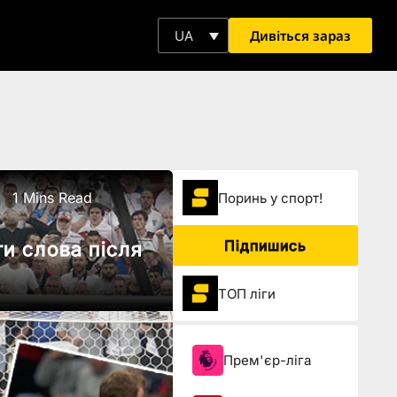
Дивіться зараз
UA
1 Mins Read
Поринь у спорт!
Підпишись
ти слова після
ТОП ліги
Прем'єр-ліга