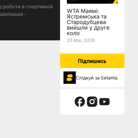
д роботи в спортивній
WTA Маямі:
ціалізація -
Ястремська та
Стародубцева
вийшли у друге
коло
20 Mar, 2026
Підпишись
Слідкуй за Setanta