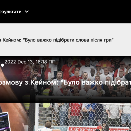
езультати
 Кейном: “Було важко підібрати слова після гри”
ь
2022 Dec 13, 16:18 ПП
●
озмову з Кейном: “Було важко підібра