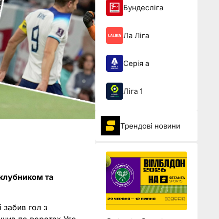
Бундесліга
Ла Ліга
Серія а
Ліга 1
Трендові новини
ноклубником та
і забив гол з