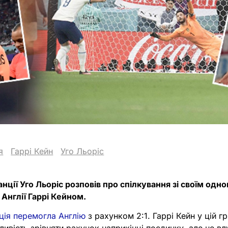
я
Гаррі Кейн
Уго Льоріс
анції Уго Льоріс розповів про спілкування зі своїм од
Англії Гаррі Кейном.
ція перемогла Англію
з рахунком 2:1. Гаррі Кейн у цій гр