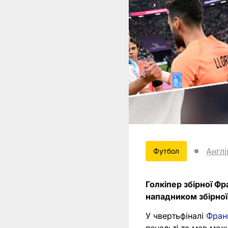
Англі
Футбол
Голкіпер збірної Фр
нападником збірної 
У чвертьфіналі
Фран