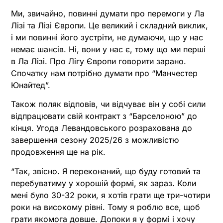
Ми, звичайно, повинні думати про перемоги у Ла
Лізі та Лізі Європи. Це великий і складний виклик,
і ми повинні його зустріти, не думаючи, що у нас
немає шансів. Ні, вони у нас є, тому що ми перші
в Ла Лізі. Про Лігу Європи говорити зарано.
Спочатку нам потрібно думати про “Манчестер
Юнайтед”.
Також поляк відповів, чи відчуває він у собі сили
відпрацювати свій контракт з “Барселоною” до
кінця. Угода Левандовського розрахована до
завершення сезону 2025/26 з можливістю
продовження ще на рік.
“Так, звісно. Я переконаний, що буду готовий та
перебуватиму у хорошій формі, як зараз. Коли
мені було 30-32 роки, я хотів грати ще три-чотири
роки на високому рівні. Тому я роблю все, щоб
грати якомога довше. Допоки я у формі і хочу