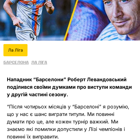
Ла Ліга
Барселона
Ла Ліга
Нападник “Барселони” Роберт Левандовський
поділився своїми думками про виступи команди
у другій частині сезону.
“Після чотирьох місяців у “Барселоні” я розумію,
що у нас є шанс виграти титули. Ми повинні
думати про це, але кожен турнір важкий. Ми
знаємо які помилки допустили у Лізі чемпіонів і
повинні їх виправити.