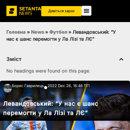
Дивіться зараз
Головна
»
News
»
Футбол
»
Левандовський: “У
нас є шанс перемогти у Ла Лізі та ЛЄ”
Зміст
No headings were found on this page.
Борис Гаврилець
2022 Dec 26, 16:46 ПП
●
Левандовський: “У нас є шанс
перемогти у Ла Лізі та ЛЄ”