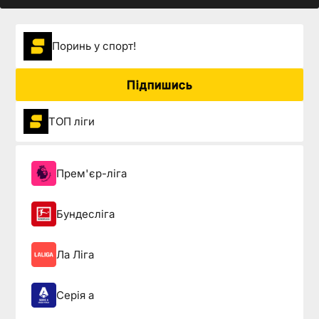
Поринь у спорт!
Підпишись
ТОП ліги
Прем'єр-ліга
Бундесліга
Ла Ліга
Серія а