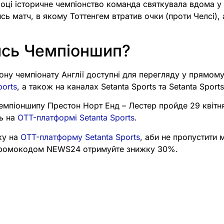
оці історичне чемпіонство команда святкувала вдома у
сь матч, в якому Тоттенгем втратив очки (проти Челсі), 
ись Чемпіоншип?
іону чемпіонату Англії доступні для перегляду у прямому
ports
, а також на каналах Setanta Sports та Setanta Sport
емпіоншипу Престон Норт Енд – Лестер пройде 29 квітн
сь на
OTT-платформі Setanta Sports
.
ку на
OTT-платформу Setanta Sports
, аби не пропустити 
 промокодом NEWS24 отримуйте знижку 30%.