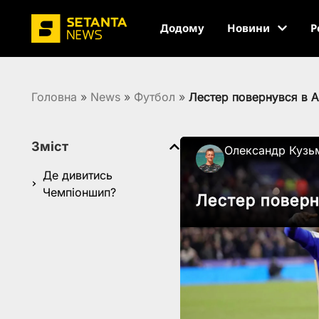
Додому
Новини
Р
Головна
»
News
»
Футбол
»
Лестер повернувся в 
Зміст
Олександр Кузь
Де дивитись
Чемпіоншип?
Лестер поверн