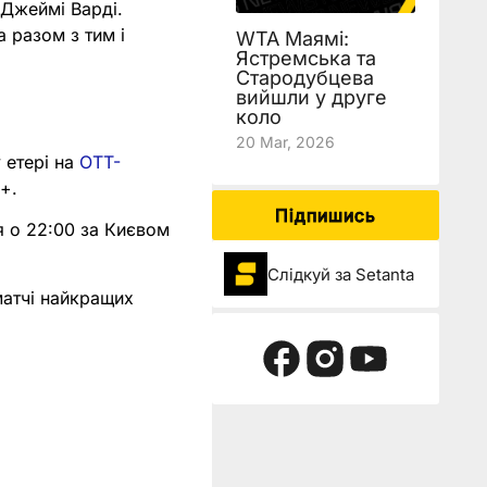
 Джеймі Варді.
а разом з тим і
WTA Маямі:
Ястремська та
Стародубцева
вийшли у друге
коло
20 Mar, 2026
 етері на
OTT-
s+.
Підпишись
я о 22:00 за Києвом
Слідкуй за Setanta
матчі найкращих