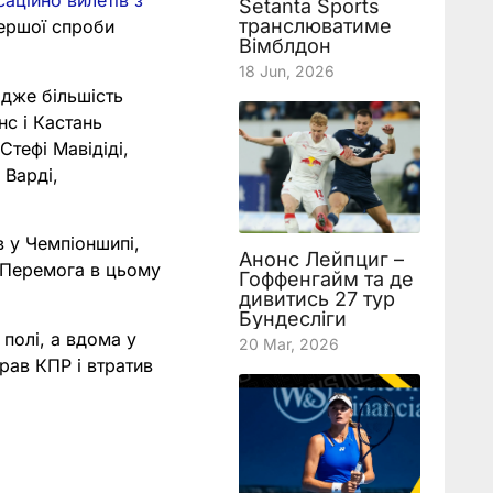
аційно вилетів з
Setanta Sports
транслюватиме
першої спроби
Вімблдон
18 Jun, 2026
адже більшість
нс і Кастань
Стефі Мавідіді,
 Варді,
в у Чемпіоншипі,
Анонс Лейпциг –
. Перемога в цьому
Гоффенгайм та де
дивитись 27 тур
Бундесліги
полі, а вдома у
20 Mar, 2026
рав КПР і втратив