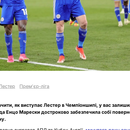
Лестер
Прем'єр-ліга
ачити, як виступає Лестер в Чемпіоншипі, у вас залиши
а Енцо Марески достроково забезпечила собі поверн
ну.