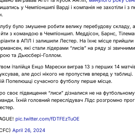
 давно вигравав АПЛ та Кубок Англії,
минулого року сенс
лишатись у Чемпіоншипі Варді і компанія не захотіли і з 
н.
клубу було змушене робити велику перебудову складу, 
 йти з командою в Чемпіоншип. Меддісон, Барнс, Тілема
ріанти в АПЛ і залишили Лестер. На їхнє місце прийшли 
ермансен, які стали лідерами “лисів” на ряду зі звичними
рою та Дьюсбері-Голлом.
твом італійця Енцо Марески виграв 13 з перших 14 матчі
уксував, але досі нікого не пропустив вперед у таблиці
ній Попелюшці сучасного футболу перше місце.
ро своє підвищення “лиси” дізналися не на футбольному 
манди. Їхній головний переслідувач Лідс розгромно прог
естер.
EAGUE!
pic.twitter.com/fDTFEzTuOE
LCFC)
April 26, 2024