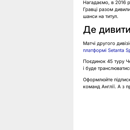
Нагадаємо, в 2016 р
Гравці разом дивили
шанси на титул.
Де дивит
Матчі другого дивіз
платформі Setanta S
Поєдинок 45 туру Ч
і буде транслювати
Оформлюйте підпис
команд Англії. А з