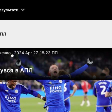
езультати
АПЛ
менко
2024 Apr 27, 18:23 ПП
●
увся в АПЛ