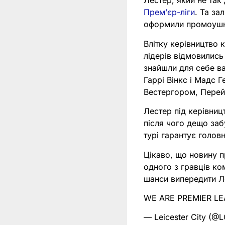
Лестер, який не так
Премʼєр-ліги
. Та за
оформили промоуш
Влітку керівництво 
лідерів відмовились
знайшли для себе ва
Гаррі Вінкс і Мадс Г
Вестергором, Перей
Лестер під керівниц
після чого дещо заб
турі гарантує голов
Цікаво, що новину п
одного з гравців ко
шанси випередити Л
WE ARE PREMIER L
— Leicester City (@