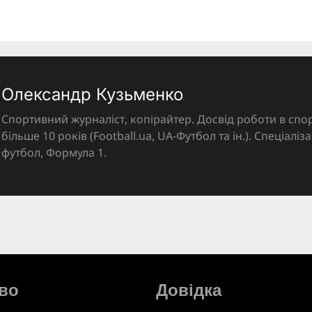
Олександр Кузьменко
Спортивний журналіст, копірайтер. Досвід роботи в спор
більше 10 років (Football.ua, UA-Футбол та ін.). Спеціалі
футбол, Формула 1.
во
Довідка