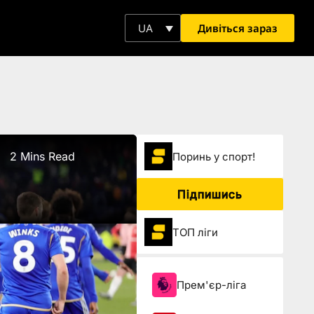
Дивіться зараз
UA
2 Mins Read
Поринь у спорт!
Підпишись
ТОП ліги
Прем'єр-ліга