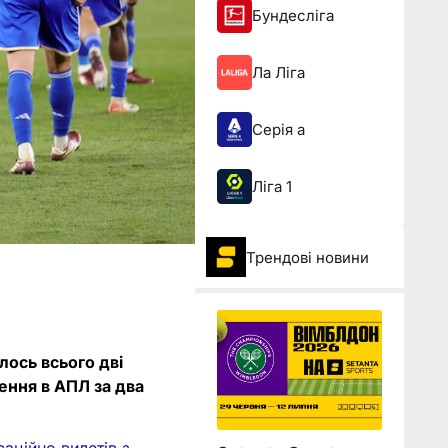
Бундесліга
Ла Ліга
Серія а
Ліга 1
Трендові новини
лось всього дві
ення в АПЛ за два