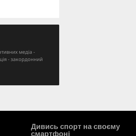
тивних медіа -
зація - закордонний
Дивись спорт на своєму
смартфоні