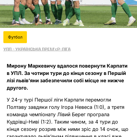
Футбол
УПЛ - Українська прем'єр-ліга
Мирону Маркевичу вдалося повернути Карпати
в УПЛ. За чотири тури до кінця сезону в Першій
лізі львівʼяни забезпечили собі місце не нижче
другого.
У 24-у турі Першої ліги Карпати перемогли
Полтаву завдяки голу Ігора Невеса (1:0), а третя
команда чемпіонату Лівий Берег програла
Кудрівці-Ниві (1:2). Таким чином, за 4 тури до
кінця сезону розрив між ними зріс до 14 очок, що
гарантувало львівʼянам підвищення в класі вже