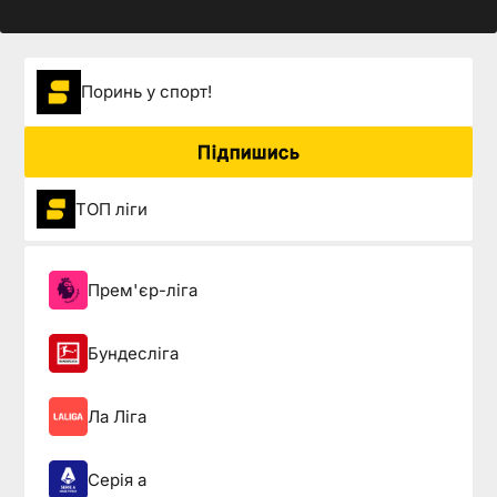
Поринь у спорт!
Підпишись
ТОП ліги
Прем'єр-ліга
Бундесліга
Ла Ліга
Серія а