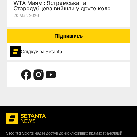
WTA Маямі: Ястремська та
Стародубцева вийшли у друге коло
20 Mar, 2026
Підпишись
Слідкуй за Setanta
Setanta Sports надає доступ до ексклюзивних прямих трансляцій