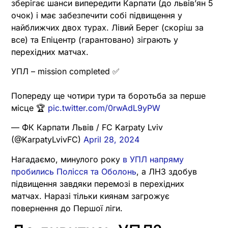
зберігає шанси випередити Карпати (до львівʼян 5
очок) і має забезпечити собі підвищення у
найближчих двох турах. Лівий Берег (скоріш за
все) та Епіцентр (гарантовано) зіграють у
перехідних матчах.
УПЛ – mission completed ✅
Попереду ще чотири тури та боротьба за перше
місце 🏆
pic.twitter.com/0rwAdL9yPW
— ФК Карпати Львів / FC Karpaty Lviv
(@KarpatyLvivFC)
April 28, 2024
Нагадаємо, минулого року
в УПЛ напряму
пробились Полісся та Оболонь
, а ЛНЗ здобув
підвищення завдяки перемозі в перехідних
матчах. Наразі тільки киянам загрожує
повернення до Першої ліги.