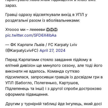
зараз.
Гравці одразу відсвяткували вихід в УПЛ у
роздягальні разом із вболівальниками:
Хтоооо ми – лееееви 🦁🦁🦁
pic.twitter.com/SFD6X4lbAa
— ФК Карпати Львів / FC Karpaty Lviv
(@KarpatyLvivFC)
April 27, 2024
Перед Карпатами стояло завдання підйому в
елітний дивізіон ще минулого сезону, але тоді його
виконати не вдалось. Команда суттєво
підсилилася, запросивши гравців із досвідом гри в
УПЛ (Бабогло, Полегенько, Картушов,
Підлепенець та інші) і з другої спроби достроково
оформила підвищення.
Другим у турнірній таблиці йде Інгулець, який досі