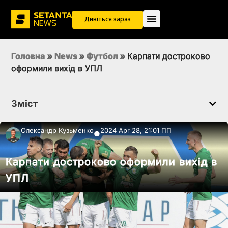
Дивіться зараз
Головна
»
News
»
Футбол
»
Карпати достроково
оформили вихід в УПЛ
Зміст
Олександр Кузьменко
2024 Apr 28, 21:01 ПП
●
Карпати достроково оформили вихід в
УПЛ