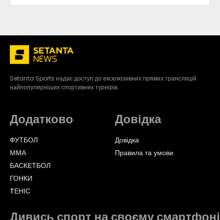
Setanta Sports надає доступ до ексклюзивних прямих трансляцій
найпопулярніших спортивних турнірів.
Додатково
Довідка
ФУТБОЛ
Довідка
ММА
Правила та умови
БАСКЕТБОЛ
ГОНКИ
TЕНІС
Дивись спорт на своєму смартфоні