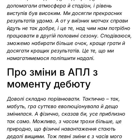
допомагали атмосфера й стадіон, і рівень
виступів був високим. Ми досягли прекрасних
результатів удома. А от у виїзних матчах справи
йдуть не так добре, і це те, над чим нам потрібно
працювати в другій половині сезону. Сподіваюся,
зможемо набирати більше очок, краще грати й
досягати кращих результатів. Це те, що ми
намагатимемося поліпшити надалі.
Про зміни в АПЛ з
моменту дебюту
Доволі складно порівнювати. Тактично – так,
мабуть, гра суттєво еволюціонувала й дещо
змінилася. А фізично, сказав би, усе приблизно
так само. Можливо, з часом трохи більше, це
природно, що фізичні навантаження стають
дедалі вищими. Тож певні зміни є з часів мого