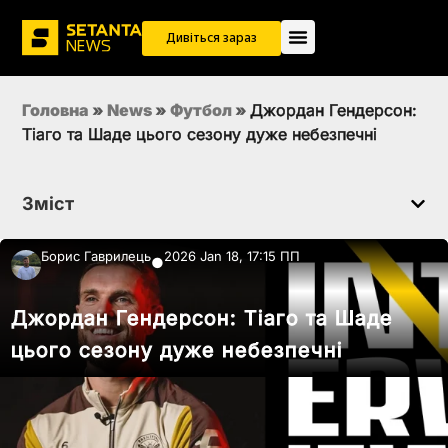
Дивіться зараз
Головна
»
News
»
Футбол
»
Джордан Гендерсон:
Тіаго та Шаде цього сезону дуже небезпечні
Зміст
Борис Гаврилець
2026 Jan 18, 17:15 ПП
●
Джордан Гендерсон: Тіаго та Шаде
цього сезону дуже небезпечні