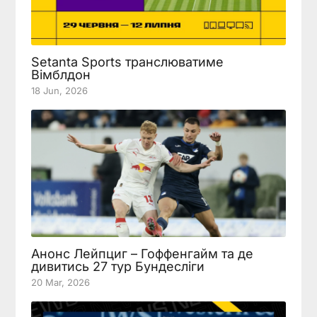
Setanta Sports транслюватиме
Вімблдон
18 Jun, 2026
Анонс Лейпциг – Гоффенгайм та де
дивитись 27 тур Бундесліги
20 Mar, 2026