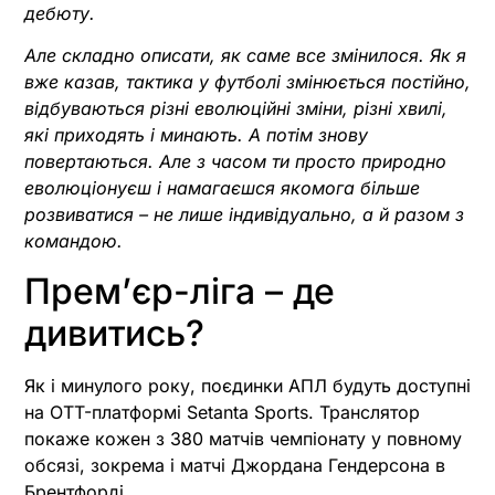
дебюту.
Але складно описати, як саме все змінилося. Як я
вже казав, тактика у футболі змінюється постійно,
відбуваються різні еволюційні зміни, різні хвилі,
які приходять і минають. А потім знову
повертаються. Але з часом ти просто природно
еволюціонуєш і намагаєшся якомога більше
розвиватися – не лише індивідуально, а й разом з
командою.
Прем’єр-ліга – де
дивитись?
Як і минулого року, поєдинки АПЛ будуть доступні
на OTT-платформі Setanta Sports. Транслятор
покаже кожен з 380 матчів чемпіонату у повному
обсязі, зокрема і матчі Джордана Гендерсона в
Брентфорді.