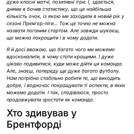
дуже класні матчі, позитивні ігри. І, здається,
днями я бачив статистику, що це найбільша
кількість очок, із якою ми заходили в новий рік у
сезоні Прем’єр-ліги… Тож це точно не можна
назвати поганим стартом. Але завжди шукаєш,
що можна покращити і в чому додати.
Я й досі вважаю, що багато чого ми можемо
вдосконалити, в чому стати кращими. І дуже
цікаво подивитися, куди може дійти ця команда.
Але, знаєш, попереду ще дуже багато футболу.
Нам потрібно стабільно робити те, що виходить
добре, і водночас покращувати ті аспекти, в яких
можемо додати. І так, сподіваюся, просто
продовжувати зростати як команда.
Хто здивував у
Брентфорді