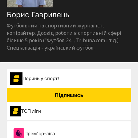
Борис Гаврилець
Футбольний та спортивний журналіст,
копірайтер. Досвід роботи в спортивній сфері
більше 5 років ("Футбол 24", Tribuna.com і т.д.).
Спеціалізація - український футбол.
Поринь у спорт!
Підпишись
ТОП ліги
Прем'єр-ліга