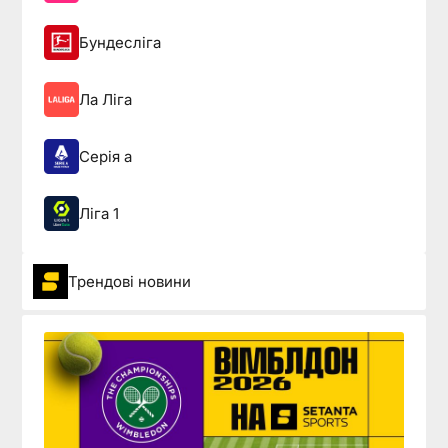
Бундесліга
Ла Ліга
Серія а
Ліга 1
Трендові новини