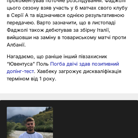
прокоментував поточне розслідування. Фаджолі
цього сезону взяв участь у 6 матчах свого клубу
в Серії А та відзначився однією результативною
передачею. Варто зазначити, що в листопаді
Фаджолі також дебютував за збірну Італії,
вийшовши на заміну в товариському матчі проти
Албанії.
Нагадаємо, що раніше інший півзахисник
“Ювентуса” Поль
Погба двічі здав позитивний
допінг-тест
. Хавбеку загрожує дискваліфікація
терміном від 1 року.