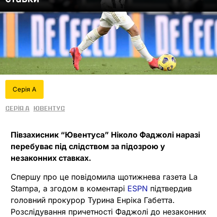
Серія А
Серія А
Ювентус
Півзахисник “Ювентуса” Ніколо Фаджолі наразі
перебуває під слідством за підозрою у
незаконних ставках.
Спершу про це повідомила щотижнева газета La
Stampa, а згодом в коментарі
ESPN
підтвердив
головний прокурор Турина Енріка Габетта.
Розслідування причетності Фаджолі до незаконних