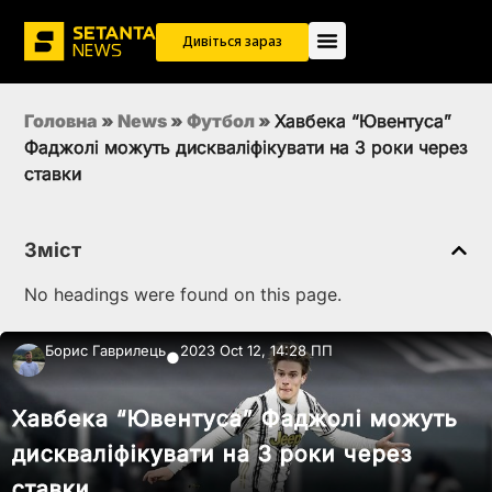
Дивіться зараз
Головна
»
News
»
Футбол
»
Хавбека “Ювентуса”
Фаджолі можуть дискваліфікувати на 3 роки через
ставки
Зміст
No headings were found on this page.
Борис Гаврилець
2023 Oct 12, 14:28 ПП
●
Хавбека “Ювентуса” Фаджолі можуть
дискваліфікувати на 3 роки через
ставки