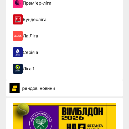
Прем'єр-ліга
Бундесліга
Ла Ліга
Серія а
Ліга 1
Трендові новини