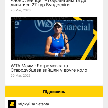
Анонс Лейпциг – Гоффенгайм та де
дивитись 27 тур Бундесліги
20 Mar, 2026
WTA Маямі: Ястремська та
Стародубцева вийшли у друге коло
20 Mar, 2026
Підпишись
Слідкуй за Setanta