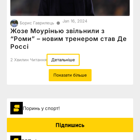
Jan 16, 2024
●
Борис Гаврилець
Жозе Моурінью звільнили з
“Роми” – новим тренером став Де
Россі
2 Хвилин Читання
Детальніше
Показати більше
Поринь у спорт!
Підпишись