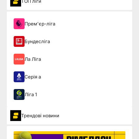
ТОП ліги
Прем'єр-ліга
Бундесліга
Ла Ліга
Серія а
Ліга 1
Трендові новини