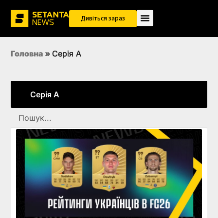
Дивіться зараз
Головна
»
Серія А
Серія А