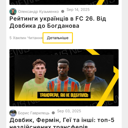
Sep 14, 2025
●
Олександр Кузьменко
Рейтинги українців в FC 26. Від
Довбика до Богданова
5 Хвилин Читання
Детальніше
Sep 03, 2025
●
Борис Гаврилець
Довбик, Фермін, Геї та інші: топ-5
нездійснених трансферів