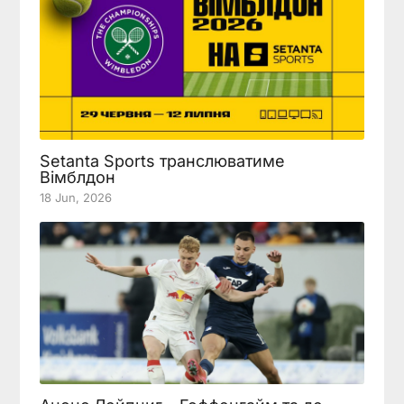
Setanta Sports транслюватиме
Вімблдон
18 Jun, 2026