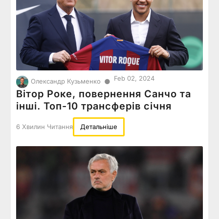
Feb 02, 2024
●
Олександр Кузьменко
Вітор Роке, повернення Санчо та
інші. Топ-10 трансферів січня
6 Хвилин Читання
Детальніше