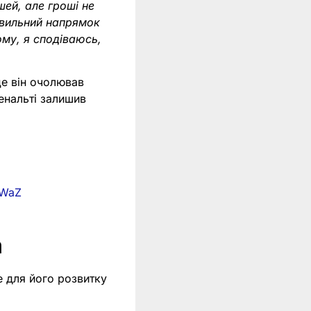
шей, але гроші не
авильний напрямок
ому, я сподіваюсь,
це він очолював
пенальті залишив
jWaZ
а
е для його розвитку