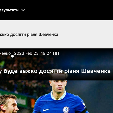
езультати
ажко досягти рівня Шевченка
менко
2023 Feb 23, 19:24 ПП
●
у буде важко досягти рівня Шевченка