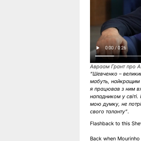
Авраам Грант про А
“Шевченко – великий
мабуть, найкращим 
я працював з ним вж
нападником у світі.
мою думку, не потрі
свого таланту”
.
Flashback to this Sh
Back when Mourinho 