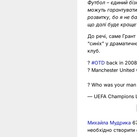
Футбол – єдиний біз
можуть гарантувати
розвитку, бо я не б
що далі буде краще
До речі, саме Грант
“синіх” у драматичн
клуб.
?
#OTD
back in 200
? Manchester United
? Who was your man 
— UEFA Champions 
Михайла Мудрика
67
необхідно створити 