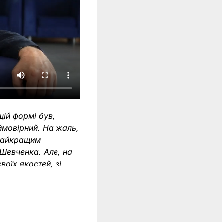
щій формі був,
ймовірний. На жаль,
 найкращим
 Шевченка. Але, на
оїх якостей, зі