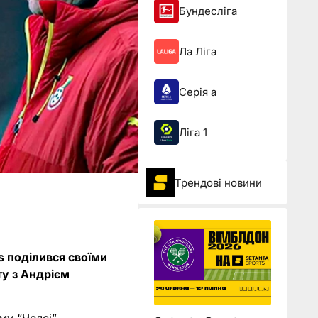
Бундесліга
Ла Ліга
Серія а
Ліга 1
Трендові новини
s поділився своїми
ту з Андрієм