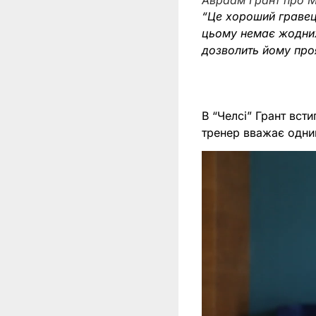
Авраам Грант про 
“Це хороший гравець
цьому немає жодних 
дозволить йому про
В “Челсі” Грант вст
тренер вважає одним