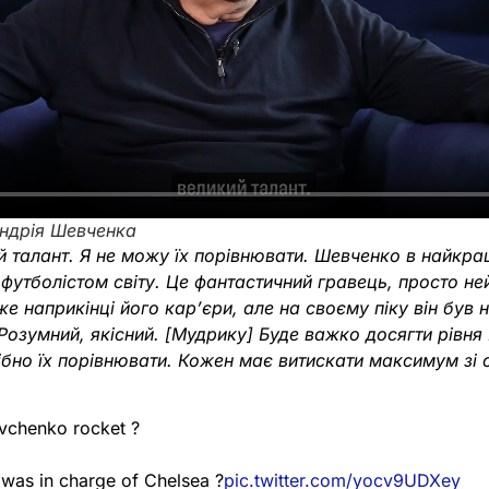
ндрія Шевченка
 талант. Я не можу їх порівнювати. Шевченко в найкра
футболістом світу. Це фантастичний гравець, просто не
е наприкінці його кар’єри, але на своєму піку він був
 Розумний, якісний. [Мудрику] Буде важко досягти рівня
бно їх порівнювати. Кожен має витискати максимум зі св
evchenko rocket ?
was in charge of Chelsea ?
pic.twitter.com/yocv9UDXey