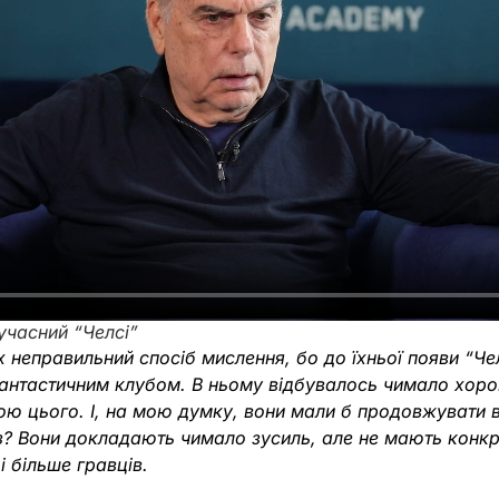
учасний “Челсі”
 неправильний спосіб мислення, бо до їхньої появи “Че
нтастичним клубом. В ньому відбувалось чимало хорош
ю цього. І, на мою думку, вони мали б продовжувати 
з? Вони докладають чимало зусиль, але не мають конк
і більше гравців.