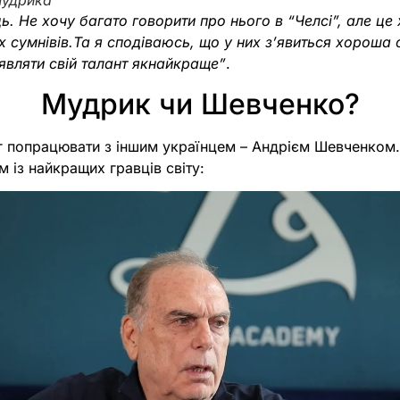
Мудрика
. Не хочу багато говорити про нього в “Челсі”, але це
сумнівів.Та я сподіваюсь, що у них з’явиться хороша с
являти свій талант якнайкраще”
.
Мудрик чи Шевченко?
иг попрацювати з іншим українцем – Андрієм Шевченком.
 із найкращих гравців світу: