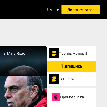
Дивіться зараз
UA
3 Mins Read
Поринь у спорт!
Підпишись
ТОП ліги
Прем'єр-ліга