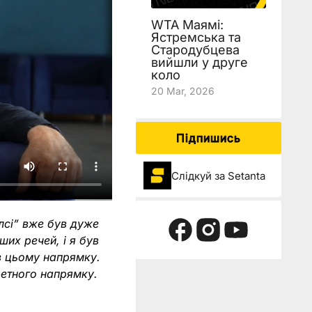
WTA Маямі:
Ястремська та
Стародубцева
вийшли у друге
коло
20 Mar, 2026
Підпишись
Слідкуй за Setanta
лсі” вже був дуже
их речей, і я був
в цьому напрямку.
ретного напрямку.