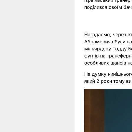
Ізраїльський тренер
поділився своїм бач
Нагадаємо, через вт
Абрамовича були нак
мільярдеру Тодду Бо
фунтів на трансферн
особливих шансів на 
На думку нинішнього
який 2 роки тому ви