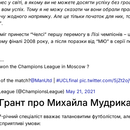
нес у світі, в якому ви не можете досягти успіху без гро
 вам успіх. Тому я не можу сказати чи вони обрали пр
ачу жодного напрямку. Але це тільки початок для них, т
”
.
 міг принести “Челсі” першу перемогу в Лізі чемпіонів – 
ому фіналі 2008 року, а після поразки від “МЮ” в серії 
8…
 won the Champions League in Moscow ?
of the match?
@ManUtd
|
#UCLfinal
pic.twitter.com/5jZt2o
League (@ChampionsLeague)
May 21, 2021
Грант про Михайла Мудрик
-річний спеціаліст вважає талановитим футболістом, ал
сприятливі умови: