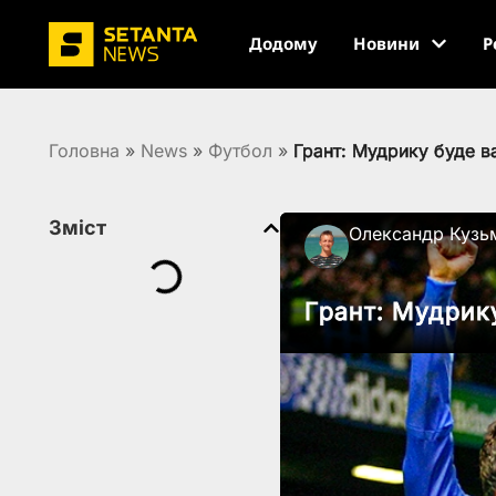
Додому
Новини
Р
Головна
»
News
»
Футбол
»
Грант: Мудрику буде в
Зміст
Олександр Кузь
Грант: Мудрик