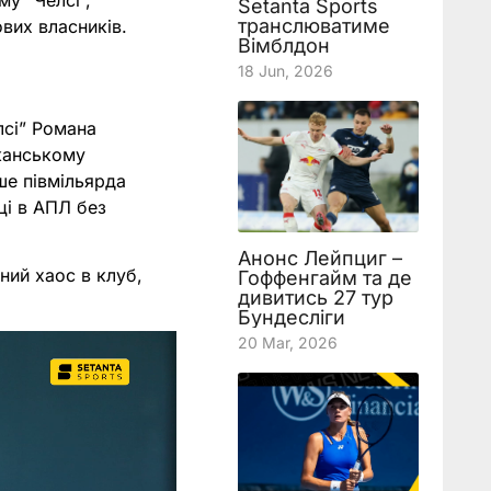
у “Челсі”,
Setanta Sports
транслюватиме
ових власників.
Вімблдон
18 Jun, 2026
лсі” Романа
иканському
ше півмільярда
ці в АПЛ без
Анонс Лейпциг –
ний хаос в клуб,
Гоффенгайм та де
дивитись 27 тур
Бундесліги
20 Mar, 2026