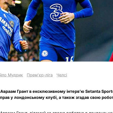
йло Мудрик
Прем'єр-ліга
Челсі
 Авраам Грант в ексклюзивному інтерв’ю Setanta Sport
прав у лондонському клубі, а також згадав свою робо