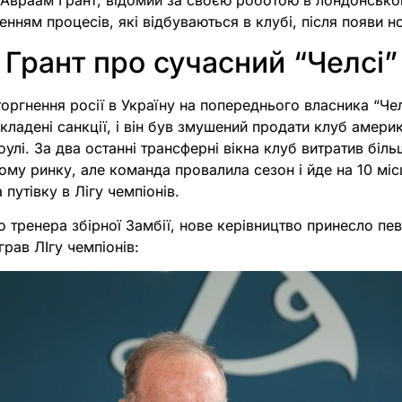
 Авраам Грант, відомий за своєю роботою в лондонськом
енням процесів, які відбуваються в клубі, після появи н
Грант про сучасний “Челсі”
оргнення росії в Україну на попереднього власника “Че
ладені санкції, і він був змушений продати клуб амер
улі. За два останні трансферні вікна клуб витратив біль
ому ринку, але команда провалила сезон і йде на 10 міс
путівку в Лігу чемпіонів.
 тренера збірної Замбії, нове керівництво принесло пев
грав ЛІгу чемпіонів: