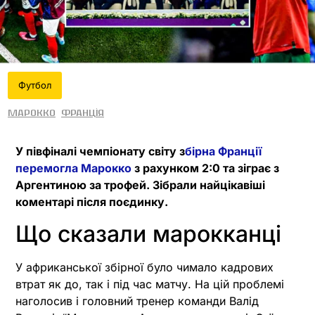
Футбол
Марокко
Франція
У півфіналі чемпіонату світу з
бірна Франції
перемогла Марокко
з рахунком 2:0 та зіграє з
Аргентиною за трофей. Зібрали найцікавіші
коментарі після поєдинку.
Що сказали марокканці
У африканської збірної було чимало кадрових
втрат як до, так і під час матчу. На цій проблемі
наголосив і головний тренер команди Валід