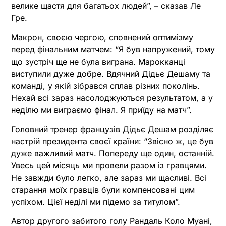
велике щастя для багатьох людей”, – сказав Ле
Гре.
Макрон, своєю чергою, сповнений оптимізму
перед фінальним матчем: “Я був напружений, тому
що зустріч ще не була виграна. Марокканці
виступили дуже добре. Вдячний Дідьє Дешаму та
команді, у якій зібрався сплав різних поколінь.
Нехай всі зараз насолоджуються результатом, а у
неділю ми виграємо фінал. Я приїду на матч”.
Головний тренер французів Дідьє Дешам розділяє
настрій президента своєї країни: “Звісно ж, це був
дуже важливий матч. Попереду ще один, останній.
Увесь цей місяць ми провели разом із гравцями.
Не завжди було легко, але зараз ми щасливі. Всі
старання моїх гравців були компенсовані цим
успіхом. Цієї неділі ми підемо за титулом”.
Автор другого забитого голу Рандаль Коло Муані,