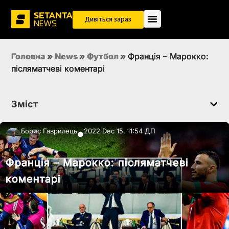
Дивіться зараз
Головна
»
News
»
Футбол
»
Франція – Марокко:
післяматчеві коментарі
Зміст
Борис Гаврилець
2022 Dec 15, 11:54 ДП
●
Франція – Марокко: післяматчеві
коментарі