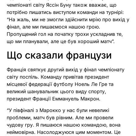
чемпіонаті світу Яссін Буну також вважає, що
потрібно пишатись виступом команди на турнірі:
“На жаль, ми не змогли здійснити мрію про вихід у
фінал, але ми пишаємося нашою грою.
Пропущений гол на початку трохи ускладнив те,
що ми планували, але це був хороший матч”.
Що сказали французи
Франція святкує другий вихід у фінал чемпіонату
світу поспіль. Команду привітав президент
місцевої федерації футболу Ноель Ле Гре та
великий шанувальник цього виду спорту,
президент Франції Еммануель Макрон.
“У півфіналі з Марокко у нас були невеликі
проблеми, матч був рівним. Але ми провели
чудову гру. Я пишаюся нашою командою, вона
неймовірна. Насолоджуюся цим моментом. Це