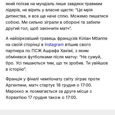
який поїхав на мундіаль лише завдяки травмам
лідерів, не вірить у власне щастя: “Це мрія
дитинства, я все ще наче сплю. Можемо пишатися
собою. Ми сильно зіграли в обороні та забили
другий гол, щоб закінчити матч”.
А найзірковіший гравець французів Кіліан Мбаппе
на своїй сторінці в
Instagram
втішив свого
партнера по ПСЖ Ашрафа Хакімі, з яким
обмінявся футболками після матчу: “Не сумуй,
бро. Усі пишаються тим, що ти зробив. Ти увійшов
в історію”.
Франція у фіналі чемпіонату світу зіграє проти
Аргентини, матч стартує 18 грудня о 17:00.
Марокко ж позмагається за друге місце з
Хорватією 17 грудня також о 17:00.