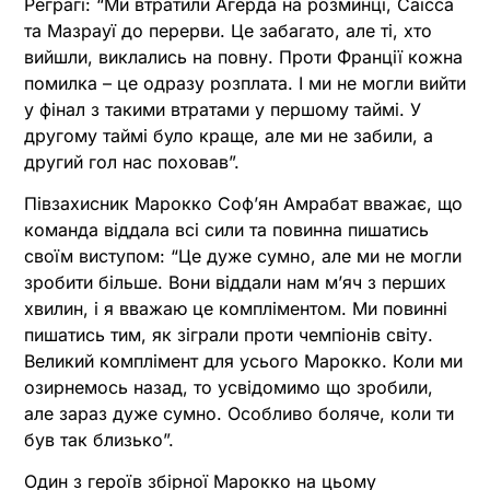
Реграгі: “Ми втратили Агерда на розминці, Саїсса
та Мазрауї до перерви. Це забагато, але ті, хто
вийшли, виклались на повну. Проти Франції кожна
помилка – це одразу розплата. І ми не могли вийти
у фінал з такими втратами у першому таймі. У
другому таймі було краще, але ми не забили, а
другий гол нас поховав”.
Півзахисник Марокко Соф’ян Амрабат вважає, що
команда віддала всі сили та повинна пишатись
своїм виступом: “Це дуже сумно, але ми не могли
зробити більше. Вони віддали нам м’яч з перших
хвилин, і я вважаю це компліментом. Ми повинні
пишатись тим, як зіграли проти чемпіонів світу.
Великий комплімент для усього Марокко. Коли ми
озирнемось назад, то усвідомимо що зробили,
але зараз дуже сумно. Особливо боляче, коли ти
був так близько”.
Один з героїв збірної Марокко на цьому