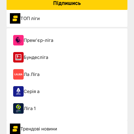
Підпишись
ТОП ліги
Прем'єр-ліга
Бундесліга
Ла Ліга
Серія а
Ліга 1
Трендові новини