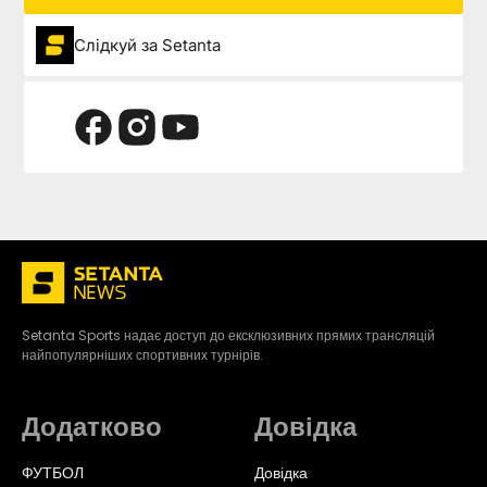
Слідкуй за Setanta
Setanta Sports надає доступ до ексклюзивних прямих трансляцій
найпопулярніших спортивних турнірів.
Додатково
Довідка
ФУТБОЛ
Довідка