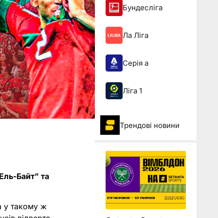
Бундесліга
Ла Ліга
Серія а
Ліга 1
Трендові новини
“Ель-Байт” та
а у такому ж