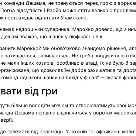
 команди Дешама, не тренуються перед грою з африка
а Погба відсутність і Рабйо може стати великою проблемо
ж постраждає від втрати Упамекано.
 немає недооцінки суперника. Марокко довело, що з ни
 Дешам вважає, що шанси у півфіналі рівні.
 забити Марокко? Ми обов’язково знайдемо рішення, але
 захищається, залишається. Не треба зводити всю їхню
е мали інших козирів, особливо в атаці, їх не було б зар
рганізована, що дозволяє їм добре захищатися та дост
команд однакові шанси на вихід у фінал”, – сказав фран
вати від гри
дуть більше володіти м’ячем та створюватимуть свої мо
манда Дешама першою відзначиться у воротах марокканц
еєрії.
е залежати від реалізації. У кожній грі африканці мали