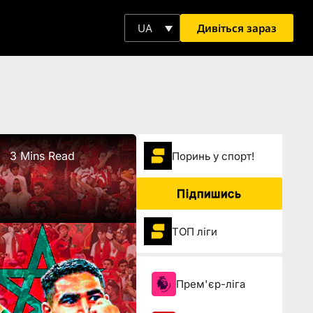
Дивіться зараз
UA
3 Mins Read
Поринь у спорт!
Підпишись
ТОП ліги
Прем'єр-ліга