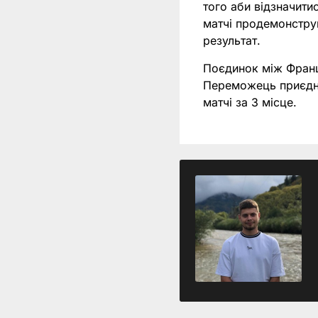
того аби відзначити
матчі продемонструв
результат.
Поєдинок між Франці
Переможець приєднає
матчі за 3 місце.