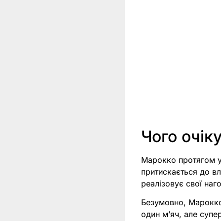
Чого очік
Марокко протягом у
притискається до вл
реалізовує свої наг
Безумовно, Марокко
один м’яч, але супе