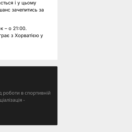
сться і у цьому
шанс зачепитись за
 – о 21:00.
грає з Хорватією у
д роботи в спортивній
ціалізація -