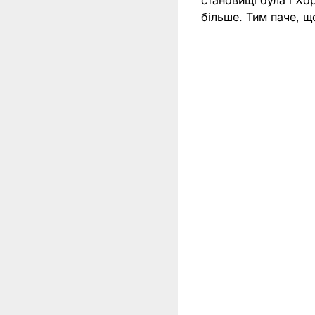
становищі була і Хо
більше. Тим паче, щ