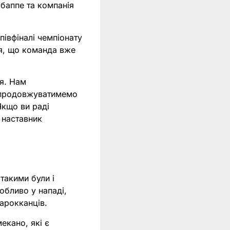
Мбаппе та компанія
івфіналі чемпіонату
ся, що команда вже
ся. Нам
и продовжуватимемо
Якщо ви раді
м наставник
такими були і
собливо у нападі,
арокканців.
екано, які є