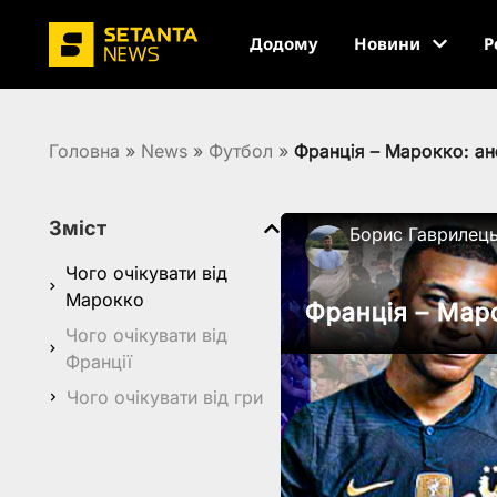
Додому
Новини
Р
Головна
»
News
»
Футбол
»
Франція – Марокко: ан
Зміст
Борис Гаврилец
Чого очікувати від
Марокко
Франція – Мар
Чого очікувати від
Франції
Чого очікувати від гри