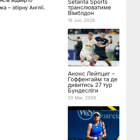
нсів відверто
Setanta Sports
транслюватиме
а – збірну Англії.
Вімблдон
18 Jun, 2026
Анонс Лейпциг –
Гоффенгайм та де
дивитись 27 тур
Бундесліги
20 Mar, 2026