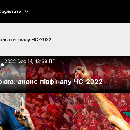
езультати
онс півфіналу ЧС-2022
ь
2022 Dec 14, 13:39 ПП
●
окко: анонс півфіналу ЧС-2022