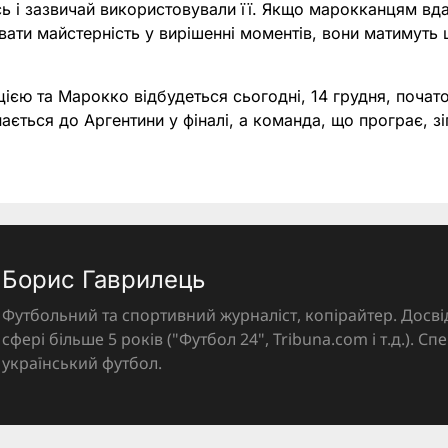
сь і зазвичай використовували її. Якщо марокканцям вда
ати майстерність у вирішенні моментів, вони матимуть 
єю та Марокко відбудеться сьогодні, 14 грудня, початок
ться до Аргентини у фіналі, а команда, що програє, зі
Борис Гаврилець
Футбольний та спортивний журналіст, копірайтер. Досві
сфері більше 5 років ("Футбол 24", Tribuna.com і т.д.). Спе
український футбол.