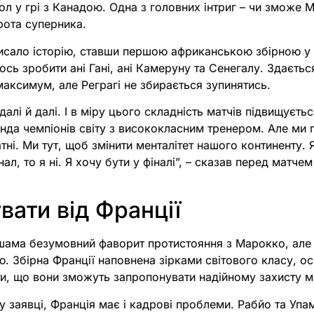
ол у грі з Канадою. Одна з головних інтриг – чи зможе 
рота суперника.
сало історію, ставши першою африканською збірною у п
лось зробити ані Гані, ані Камеруну та Сенегалу. Здаєть
аксимум, але Реграгі не збирається зупинятись.
алі й далі. І в міру цього складність матчів підвищуєть
нда чемпіонів світу з висококласним тренером. Але м
атні. Ми тут, щоб змінити менталітет нашого континенту. 
ал, то я ні. Я хочу бути у фіналі”, – сказав перед матче
вати від Франції
шама безумовний фаворит протистояння з Марокко, але 
єю. Збірна Франції наповнена зірками світового класу, о
ти, що вони зможуть запропонувати надійному захисту м
у заявці, Франція має і кадрові проблеми. Рабйо та Упам