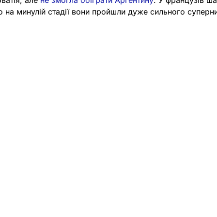
рватія, але
не змогла обіграти Аргентину
. У французів ша
о на минулій стадії вони пройшли дуже сильного суперник