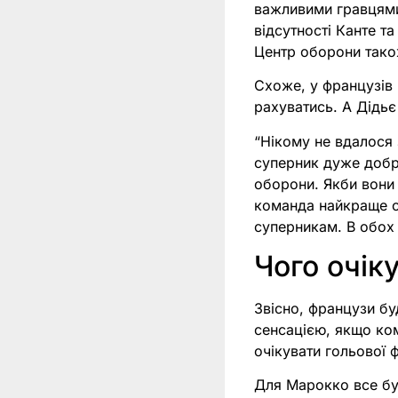
важливими гравцями
відсутності Канте т
Центр оборони тако
Схоже, у французів
рахуватись. А Дідьє
“Нікому не вдалося
суперник дуже добре
оборони. Якби вони н
команда найкраще о
суперникам. В обох 
Чого очіку
Звісно, французи бу
сенсацією, якщо ко
очікувати гольової ф
Для Марокко все буд