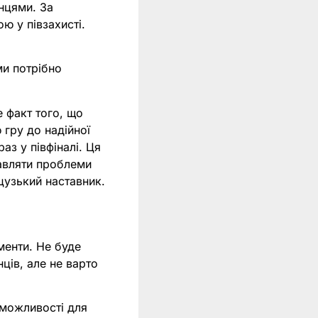
нцями. За
ю у півзахисті.
ми потрібно
 факт того, що
 гру до надійної
аз у півфіналі. Ця
авляти проблеми
цузький наставник.
менти. Не буде
ів, але не варто
 можливості для