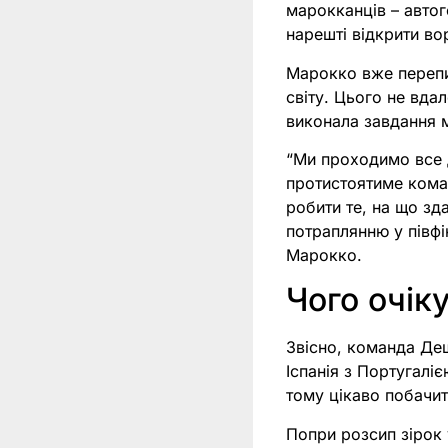
марокканців – автог
нарешті відкрити во
Марокко вже перепи
світу. Цього не вда
виконала завдання м
“Ми проходимо все д
протистоятиме кома
робити те, на що зд
потраплянню у півфін
Марокко.
Чого очіку
Звісно, команда Де
Іспанія з Португалі
тому цікаво побачи
Попри розсип зірок 