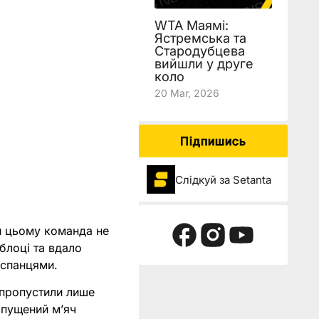
WTA Маямі:
Ястремська та
Стародубцева
вийшли у друге
коло
20 Mar, 2026
Підпишись
Слідкуй за Setanta
и цьому команда не
блоці та вдало
іспанцями.
 пропустили лише
опущений м’яч