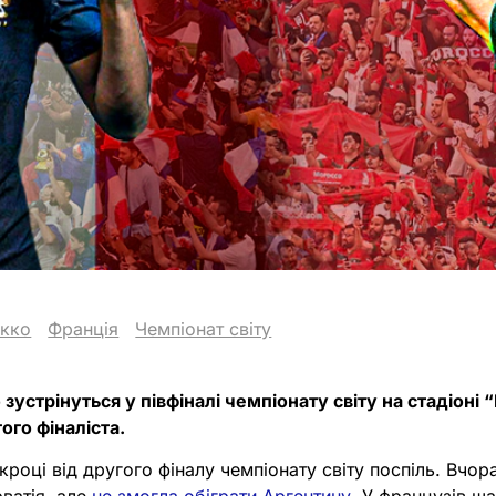
кко
Франція
Чемпіонат світу
зустрінуться у півфіналі чемпіонату світу на стадіоні 
ого фіналіста.
році від другого фіналу чемпіонату світу поспіль. Вчор