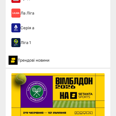
Ла Ліга
Серія а
Ліга 1
Трендові новини