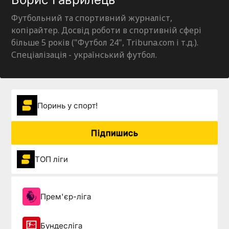
Футбольний та спортивний журналіст,
копірайтер. Досвід роботи в спортивній сфері
більше 5 років ("Футбол 24", Tribuna.com і т.д.).
Спеціалізація - український футбол.
Поринь у спорт!
Підпишись
ТОП ліги
Прем'єр-ліга
Бундесліга