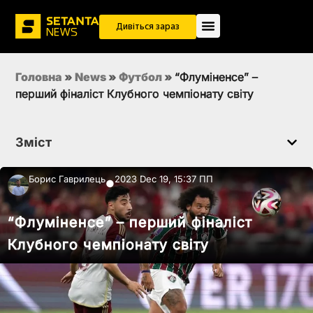
Дивіться зараз
Головна
»
News
»
Футбол
»
“Флуміненсе” –
перший фіналіст Клубного чемпіонату світу
Зміст
Борис Гаврилець
2023 Dec 19, 15:37 ПП
●
“Флуміненсе” – перший фіналіст
Клубного чемпіонату світу