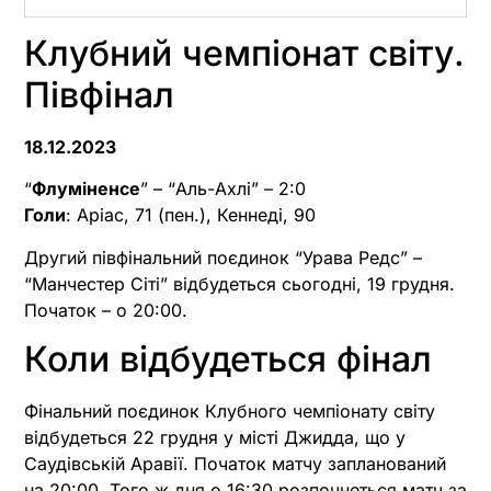
Клубний чемпіонат світу.
Півфінал
18.12.2023
“
Флуміненсе
” – “Аль-Ахлі” – 2:0
Голи
: Аріас, 71 (пен.), Кеннеді, 90
Другий півфінальний поєдинок “Урава Редс” –
“Манчестер Сіті” відбудеться сьогодні, 19 грудня.
Початок – о 20:00.
Коли відбудеться фінал
Фінальний поєдинок Клубного чемпіонату світу
відбудеться 22 грудня у місті Джидда, що у
Саудівській Аравії. Початок матчу запланований
на 20:00. Того ж дня о 16:30 розпочнеться матч за