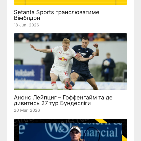
Setanta Sports транслюватиме
Вімблдон
18 Jun, 2026
Анонс Лейпциг – Гоффенгайм та де
дивитись 27 тур Бундесліги
20 Mar, 2026