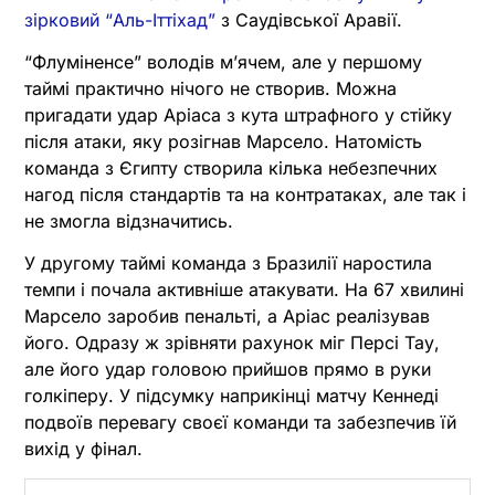
зірковий “Аль-Іттіхад”
з Саудівської Аравії.
“Флуміненсе” володів м’ячем, але у першому
таймі практично нічого не створив. Можна
пригадати удар Аріаса з кута штрафного у стійку
після атаки, яку розігнав Марсело. Натомість
команда з Єгипту створила кілька небезпечних
нагод після стандартів та на контратаках, але так і
не змогла відзначитись.
У другому таймі команда з Бразилії наростила
темпи і почала активніше атакувати. На 67 хвилині
Марсело заробив пенальті, а Аріас реалізував
його. Одразу ж зрівняти рахунок міг Персі Тау,
але його удар головою прийшов прямо в руки
голкіперу. У підсумку наприкінці матчу Кеннеді
подвоїв перевагу своєї команди та забезпечив їй
вихід у фінал.