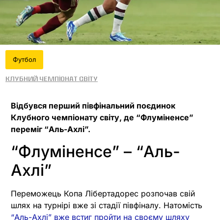
Футбол
Клубний чемпіонат світу
Відбувся перший півфінальний поєдинок
Клубного чемпіонату світу, де “Флуміненсе”
переміг “Аль-Ахлі”.
“Флуміненсе” – “Аль-
Ахлі”
Переможець Копа Лібертадорес розпочав свій
шлях на турнірі вже зі стадії півфіналу. Натомість
“Аль-Ахлі” вже встиг пройти на своєму шляху