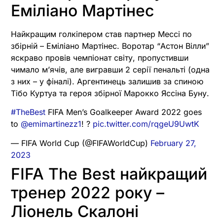
Еміліано Мартінес
Найкращим голкіпером став партнер Мессі по
збірній – Еміліано Мартінес. Воротар “Астон Вілли”
яскраво провів чемпіонат світу, пропустивши
чимало м’ячів, але вигравши 2 серії пенальті (одна
з них – у фіналі). Аргентинець залишив за спиною
Тібо Куртуа та героя збірної Марокко Яссіна Буну.
#TheBest
FIFA Men’s Goalkeeper Award 2022 goes
to
@emimartinezz1
! ?
pic.twitter.com/rqgeU9UwtK
— FIFA World Cup (@FIFAWorldCup)
February 27,
2023
FIFA The Best найкращий
тренер 2022 року –
Ліонель Скалоні