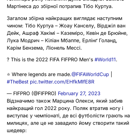
Мартінеса до збірної потрапив Тібо Куртуа.
Загалом збірна найкращих виглядає наступним
чином: Тібо Куртуа – Жоау Канселу, Вірджіл ван
Дейк, Ашраф Хакімі – Каземіро, Кевін де Брюйне,
Лука Модрич – Кіліан Мбаппе, Ерлінґ Голанд,
Карім Бензема, Ліонель Мессі.
?️ This is the 2022 FIFA FIFPRO Men's
#World11
.
⭐️ Where legends are made.
@FIFAWorldCup
|
#TheBest
pic.twitter.com/EHfkMIfE8R
— FIFPRO (@FIFPRO)
February 27, 2023
Відзначимо також Марцина Олекси, який забив
найкращий гол 2022 року. Поляк втратив ногу і
виступає у чемпіонаті, де всі футболісти грають на
милицях, але це не завадило йому створити такий
шедевр: