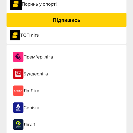
Поринь у спорт!
Підпишись
ТОП ліги
Прем'єр-ліга
Бундесліга
Ла Ліга
Серія а
Ліга 1