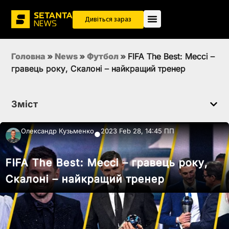
Дивіться зараз
Головна
»
News
»
Футбол
»
FIFA The Best: Мессі –
гравець року, Скалоні – найкращий тренер
Зміст
Олександр Кузьменко
2023 Feb 28, 14:45 ПП
●
FIFA The Best: Мессі – гравець року,
Скалоні – найкращий тренер