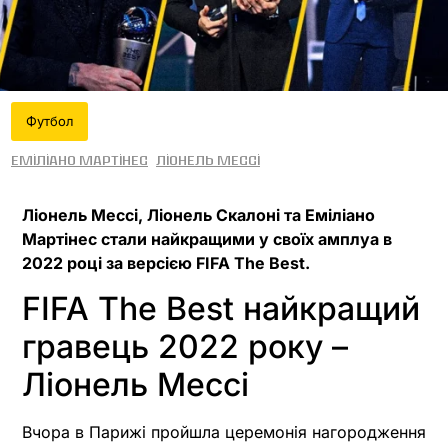
Футбол
Еміліано Мартінес
Ліонель Мессі
Ліонель Мессі, Ліонель Скалоні та Еміліано
Мартінес стали найкращими у своїх амплуа в
2022 році за версією FIFA The Best.
FIFA The Best найкращий
гравець 2022 року –
Ліонель Мессі
Вчора в Парижі пройшла церемонія нагородження