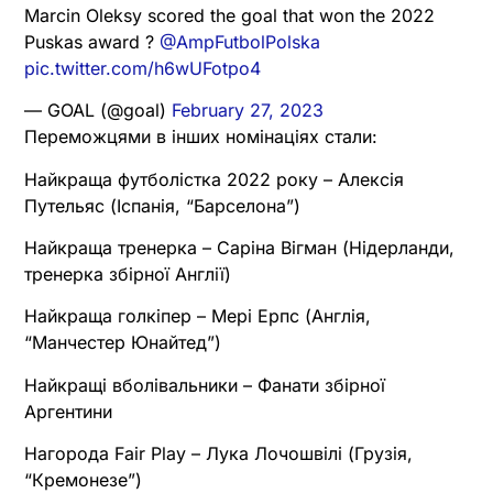
Marcin Oleksy scored the goal that won the 2022
Puskas award ?
@AmpFutbolPolska
pic.twitter.com/h6wUFotpo4
— GOAL (@goal)
February 27, 2023
Переможцями в інших номінаціях стали:
Найкраща футболістка 2022 року – Алексія
Путельяс (Іспанія, “Барселона”)
Найкраща тренерка – Саріна Вігман (Нідерланди,
тренерка збірної Англії)
Найкраща голкіпер – Мері Ерпс (Англія,
“Манчестер Юнайтед”)
Найкращі вболівальники – Фанати збірної
Аргентини
Нагорода Fair Play – Лука Лочошвілі (Грузія,
“Кремонезе”)