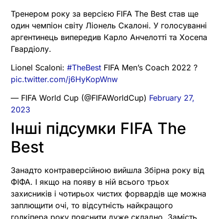
Тренером року за версією FIFA The Best став ще
один чемпіон світу Ліонель Скалоні. У голосуванні
аргентинець випередив Карло Анчелотті та Хосепа
Гвардіолу.
Lionel Scaloni:
#TheBest
FIFA Men’s Coach 2022 ?
pic.twitter.com/j6HyKopWnw
— FIFA World Cup (@FIFAWorldCup)
February 27,
2023
Інші підсумки FIFA The
Best
Занадто контраверсійною вийшла Збірна року від
ФІФА. І якщо на появу в ній всього трьох
захисників і чотирьох чистих форвардів ще можна
заплющити очі, то відсутність найкращого
голкіпера року пояснити дуже складно. Замість