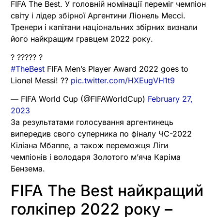
FIFA The Best. У головній номінації переміг чемпіон
світу і лідер збірної Аргентини Ліонель Мессі.
Тренери і капітани національних збірних визнали
його найкращим гравцем 2022 року.
? ????? ?
#TheBest
FIFA Men’s Player Award 2022 goes to
Lionel Messi! ??
pic.twitter.com/HXEugVH1t9
— FIFA World Cup (@FIFAWorldCup)
February 27,
2023
За результатами голосування аргентинець
випередив свого суперника по фіналу ЧС-2022
Кіліана Мбаппе, а також переможця Ліги
чемпіонів і володаря Золотого м’яча Каріма
Бензема.
FIFA The Best найкращий
голкіпер 2022 року –