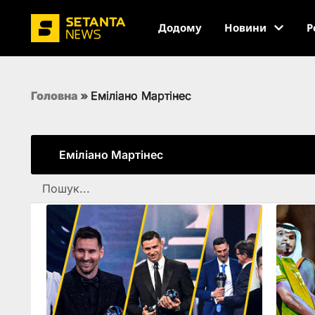
Додому
Новини
Р
Головна
»
Еміліано Мартінес
Еміліано Мартінес