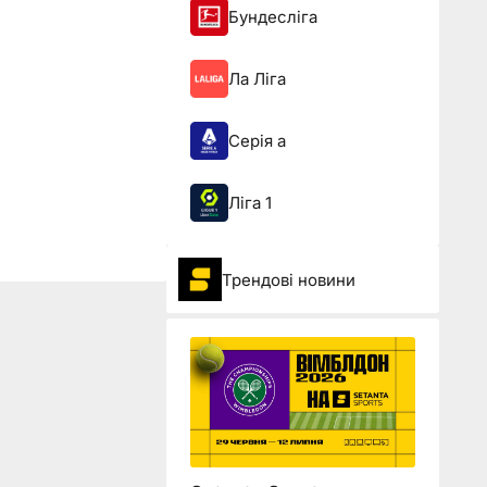
Бундесліга
Ла Ліга
Серія а
Ліга 1
Трендові новини