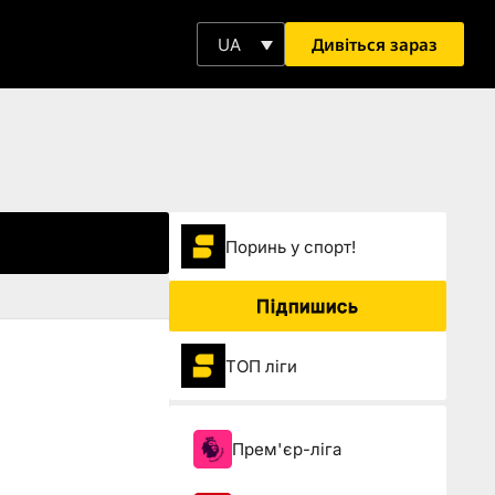
Дивіться зараз
UA
Поринь у спорт!
Підпишись
ТОП ліги
Прем'єр-ліга