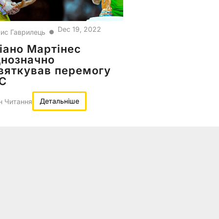
Dec 19, 2022
ис Гаврилець
●
іано Мартінес
днозначно
вяткував перемогу
ЧС
Детальніше
н Читання