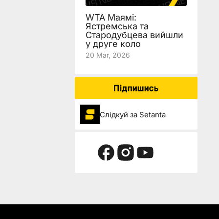
WTA Маямі:
Ястремська та
Стародубцева вийшли
у друге коло
20 Mar, 2026
Підпишись
Слідкуй за Setanta