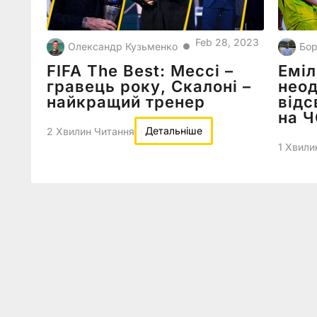
Feb 28, 2023
Олександр Кузьменко
Бор
●
FIFA The Best: Мессі –
Еміл
гравець року, Скалоні –
нео
найкращий тренер
відс
на 
Детальніше
2 Хвилин Читання
1 Хвили