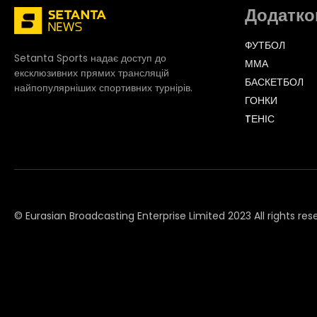
Додатко
ФУТБОЛ
Setanta Sports надає доступ до
ММА
ексклюзивних прямих трансляцій
БАСКЕТБОЛ
найпопулярніших спортивних турнірів.
ГОНКИ
TЕНІС
© Eurasian Broadcasting Enterprise Limited 2023 All rights res
© Adjara.com LLC 2023 All rights reserved