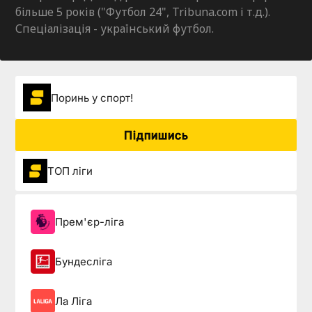
більше 5 років ("Футбол 24", Tribuna.com і т.д.).
Спеціалізація - український футбол.
Поринь у спорт!
Підпишись
ТОП ліги
Прем'єр-ліга
Бундесліга
Ла Ліга