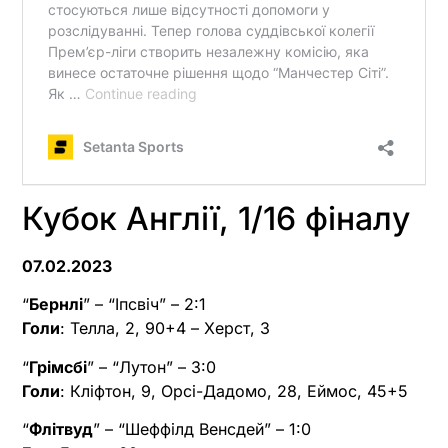
Кубок Англії, 1/16 фіналу
07.02.2023
“
Бернлі
” – “Іпсвіч” – 2:1
Голи
: Телла, 2, 90+4 – Херст, 3
“
Грімсбі
” – “Лутон” – 3:0
Голи
: Кліфтон, 9, Орсі-Дадомо, 28, Еймос, 45+5
“
Флітвуд
” – “Шеффілд Венсдей” – 1:0