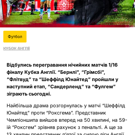
Футбол
Кубок Англії
Відбулись перегравання нічийних матчів 1/16
фіналу Кубка Англії. “Бернлі”, “Грімсбі”,
“Флітвуд” та “Шеффілд Юнайтед” пройшли у
наступний етап, “Сандерленд” та “Фулгем”
зіграють сьогодні.
Найбільша драма розгорнулась у матчі “Шеффілд
Юнайтед” проти “Роксгема”. Представник
Чемпіоншипа вийшов вперед на 50 хвилині, на 59-
ій “Роксгем” зрівняв рахунок з пенальті. А ще за
13 хвилин представник п’ятої за силою ліги Англії