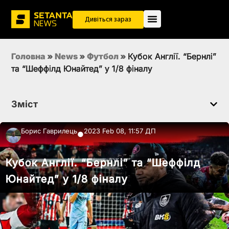
Дивіться зараз
Головна
»
News
»
Футбол
»
Кубок Англії. “Бернлі”
та “Шеффілд Юнайтед” у 1/8 фіналу
Зміст
Борис Гаврилець
2023 Feb 08, 11:57 ДП
●
Кубок Англії. “Бернлі” та “Шеффілд
Юнайтед” у 1/8 фіналу