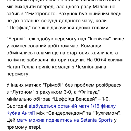
міг виходити вперед, але цього разу Маллін не
забив з 11-метрового. Рахунок був нічийним ледь
не до останніх секунд доданого часу, коли
“Шеффілд” все ж відзначився двома голами.
“Бернлі” теж здобув перемогу над “Іпсвічем” лише
у компенсований арбітром час. Команди
обмінялись голами ще на стартових хвилинах, а
потім не забивали півтори години. На 90+4 хвилині
Натан Телла приніс команді з Чемпіоншипа
перемогу.
У інших матчах “Грімсбі” без проблем розібрався
з “Лутоном” з рахунком 3:0, а “Флітвуд”
мінімально обіграв “Шеффілд Венсдей” – 1:0.
Сьогодні
відбудеться останній матч 1/16 фіналу
Кубка Англії
між “Сандерлендом” та “Фулгемом”.
Цей
матч можна подивитись на Setanta Sports
у
прямому етері.