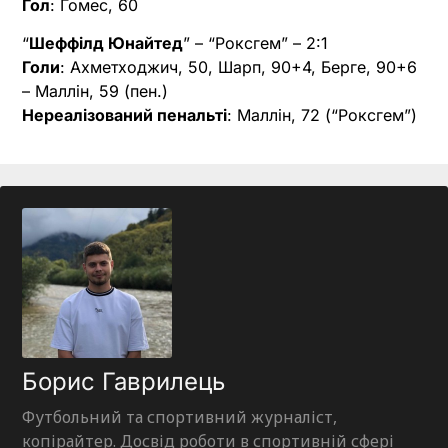
Гол
: Гомес, 60
“
Шеффілд Юнайтед
” – “Роксгем” – 2:1
Голи
: Ахметходжич, 50, Шарп, 90+4, Берге, 90+6
– Маллін, 59 (пен.)
Нереалізований пенальті
: Маллін, 72 (“Роксгем”)
Борис Гаврилець
Футбольний та спортивний журналіст,
копірайтер. Досвід роботи в спортивній сфері