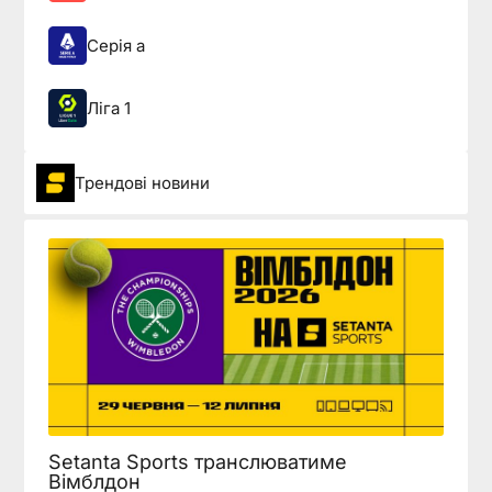
Серія а
Ліга 1
Трендові новини
Setanta Sports транслюватиме
Вімблдон