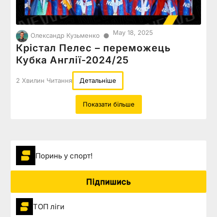
May 18, 2025
●
Олександр Кузьменко
Крістал Пелес – переможець
Кубка Англії-2024/25
2 Хвилин Читання
Детальніше
Показати більше
Поринь у спорт!
Підпишись
ТОП ліги