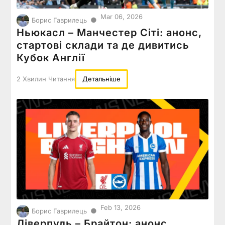
Mar 06, 2026
●
Борис Гаврилець
Ньюкасл – Манчестер Сіті: анонс,
стартові склади та де дивитись
Кубок Англії
2 Хвилин Читання
Детальніше
Feb 13, 2026
●
Борис Гаврилець
Ліверпуль – Брайтон: анонс,