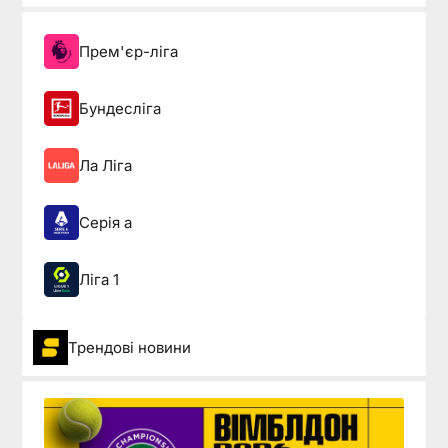
Прем'єр-ліга
Бундесліга
Ла Ліга
Серія а
Ліга 1
Трендові новини