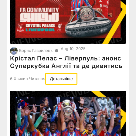
Aug 10, 2025
●
Борис Гаврилець
Крістал Пелас – Ліверпуль: анонс
Суперкубка Англії та де дивитись
6 Хвилин Читання
Детальніше