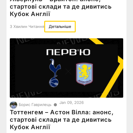
стартові склади та де дивитись
Кубок Англії
3 Хвилин Читання
Детальніше
Jan 09, 2026
●
Борис Гаврилець
Тоттенгем – Астон Вілла: анонс,
стартові склади та де дивитись
Кубок Англії