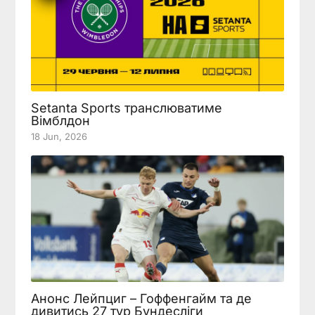
Setanta Sports транслюватиме
Вімблдон
18 Jun, 2026
Анонс Лейпциг – Гоффенгайм та де
дивитись 27 тур Бундесліги