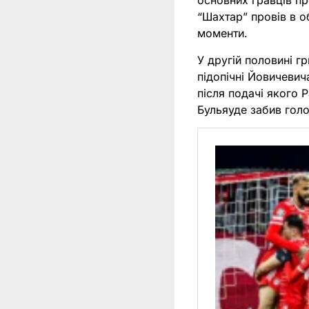
основних гравців п
“Шахтар” провів в о
моменти.
У другій половині г
підопічні Йовичевич
після подачі якого Р
Бульяуде забив гол