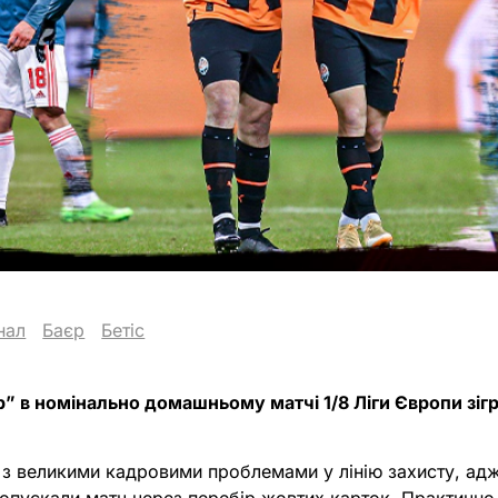
нал
Баєр
Бетіс
 в номінально домашньому матчі 1/8 Ліги Європи зігр
ь з великими кадровими проблемами у лінію захисту, ад