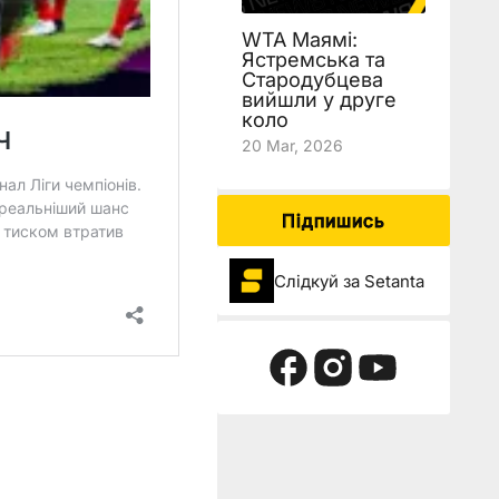
WTA Маямі:
Ястремська та
Стародубцева
вийшли у друге
коло
20 Mar, 2026
Підпишись
Слідкуй за Setanta