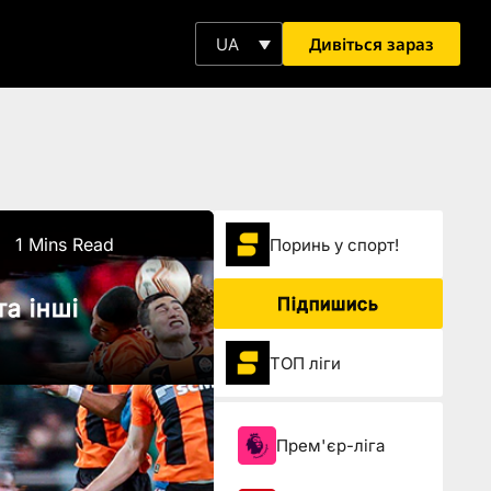
Дивіться зараз
UA
1 Mins Read
Поринь у спорт!
Підпишись
а інші
ТОП ліги
Прем'єр-ліга