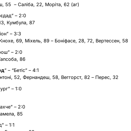
аш, 55 – Саліба, 22, Моріта, 62 (аг)
ьєдад” – 2:0
13, Кумбула, 87
іон” – 3:3
Кнохе, 69, Міхель, 89 – Боніфасе, 28, 72, Вертессен, 58
рош” – 2:0
Тапсоба, 86
ед
” – “Бетіс” – 4:1
нтоні, 52, Фернандеш, 58, Веггорст, 82 – Перес, 32
ург” – 1:0
ахче” – 2:0
Ламела, 85
” – 1:1