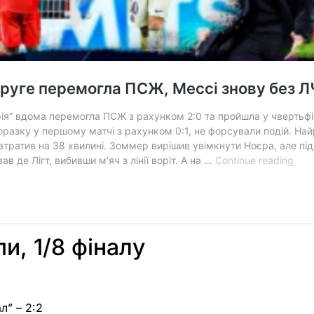
и, 1/8 фіналу
л” – 2:2