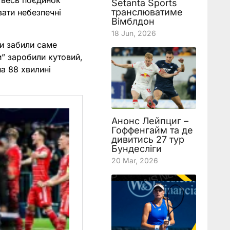
 весь поєдинок
Setanta Sports
транслюватиме
вати небезпечні
Вімблдон
18 Jun, 2026
ми забили саме
и” заробили кутовий,
на 88 хвилині
Анонс Лейпциг –
Гоффенгайм та де
дивитись 27 тур
Бундесліги
20 Mar, 2026