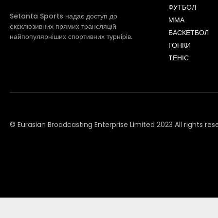
ФУТБОЛ
Setanta Sports надає доступ до
ММА
ексклюзивних прямих трансляцій
БАСКЕТБОЛ
найпопулярніших спортивних турнірів.
ГОНКИ
TЕНІС
© Eurasian Broadcasting Enterprise Limited 2023 All rights res
© Adjara.com LLC 2023 All rights reserved