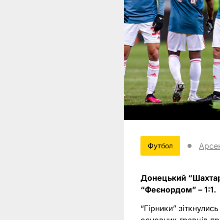
Арсе
Футбол
Донецький “Шахтар”
“Феєнордом” – 1:1.
“Гірники” зіткнулис