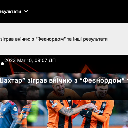
езультати
зіграв внічию з “Феєнордом” та інші результати
ь
2023 Mar 10, 09:07 ДП
●
Шахтар” зіграв внічию з “Феєнордом” т