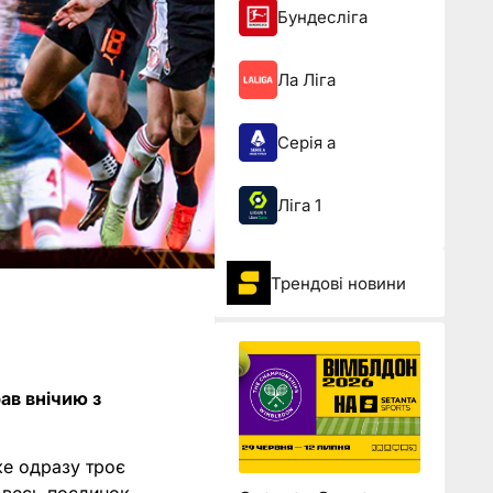
Бундесліга
Ла Ліга
Серія а
Ліга 1
Трендові новини
ав внічию з
же одразу троє