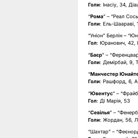
Голи
: Інасіу, 34, Ді
“
Рома
” – “Реал Сос
Голи
: Ель-Шаараві, 
“Уніон” Берлін – “Юн
Гол
: Юранович, 42, 
“
Баєр
” – “Ференцва
Голи
: Демірбай, 9, 
“
Манчестер Юнайт
Голи
: Рашфорд, 6, А
“
Ювентус
” – “Фрайб
Гол
: Ді Марія, 53
“
Севілья
” – “Фенерб
Голи
: Жордан, 56, 
“Шахтар” – “Феєнорд