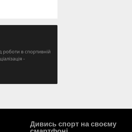
д роботи в спортивній
ціалізація -
Дивись спорт на своєму
смартфоні