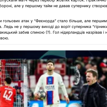
ропускали матч через перебір жовтих карток. Практично
бороні, але у першому тайм не давав супернику створю
ри гольових атак у “Феєнорда” стало більше, але перши
а. Ледь не у першому виході до воріт суперника “гірник
акицький забив спиною (?). Гол нідерландців назрівав і 
овою.