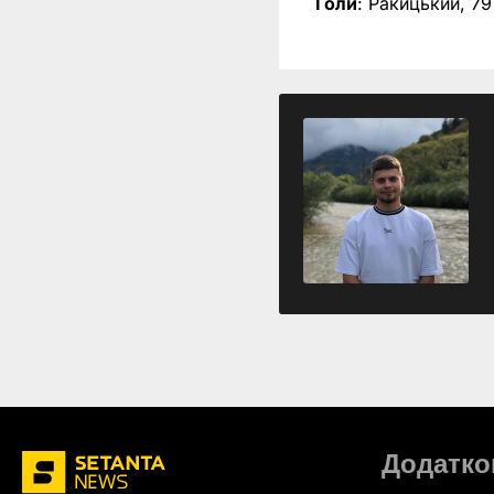
Голи
: Ракицький, 79
Додатко