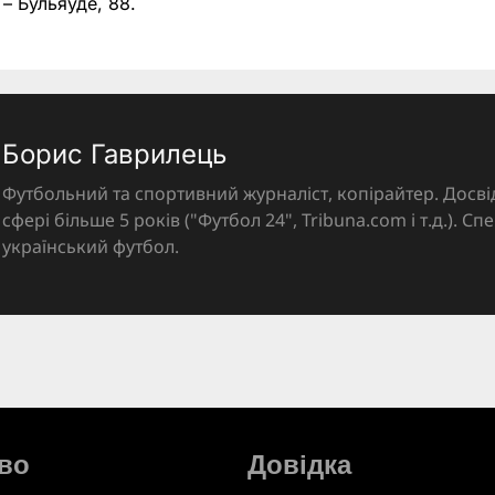
 – Бульяуде, 88.
Борис Гаврилець
Футбольний та спортивний журналіст, копірайтер. Досві
сфері більше 5 років ("Футбол 24", Tribuna.com і т.д.). Спе
український футбол.
во
Довідка