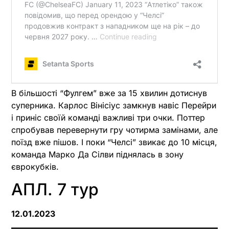
В більшості “Фулгем” вже за 15 хвилин дотиснув
суперника. Карлос Вінісіус замкнув навіс Перейри
і приніс своїй команді важливі три очки. Поттер
спробував перевернути гру чотирма замінами, але
поїзд вже пішов. І поки “Челсі” звикає до 10 місця,
команда Марко Да Сілви піднялась в зону
єврокубків.
АПЛ. 7 тур
12.01.2023