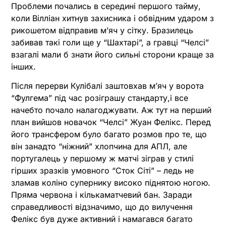
Проблеми почались в середині першого тайму,
коли Вілліан хитнув захисника і обвідним ударом з
рикошетом відправив м’яч у сітку. Бразилець
забивав такі голи ще у “Шахтарі”, а гравці “Челсі”
взагалі мали б знати його сильні сторони краще за
інших.
Після перерви Кулібалі заштовхав м’яч у ворота
“Фулгема” під час розіграшу стандарту,і все
начебто почало налагоджувати. Аж тут на перший
план вийшов новачок “Челсі” Жуан Фелікс. Перед
його трансфером було багато розмов про те, що
він занадто “ніжний” хлопчина для АПЛ, але
португалець у першому ж матчі зіграв у стилі
гірших зразків умовного “Сток Сіті” – ледь не
зламав коліно супернику високо піднятою ногою.
Пряма червона і кількаматчевий бан. Заради
справедливості відзначимо, що до вилучення
Фелікс був дуже активний і намагався багато