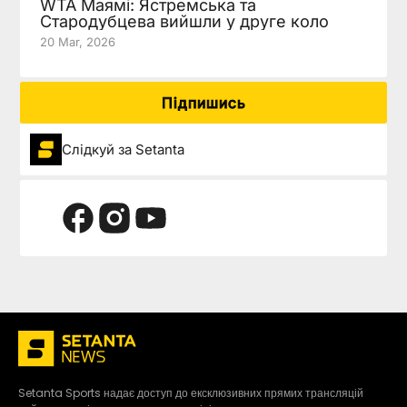
WTA Маямі: Ястремська та
Стародубцева вийшли у друге коло
20 Mar, 2026
Підпишись
Слідкуй за Setanta
Setanta Sports надає доступ до ексклюзивних прямих трансляцій