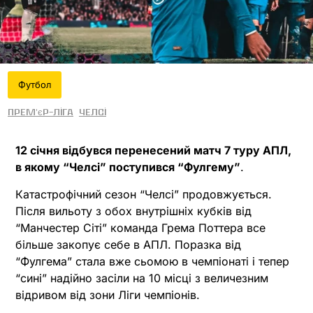
Футбол
Прем'єр-ліга
Челсі
12 січня відбувся перенесений матч 7 туру АПЛ,
в якому “Челсі” поступився “Фулгему”
.
Катастрофічний сезон “Челсі” продовжується.
Після вильоту з обох внутрішніх кубків від
“Манчестер Сіті” команда Грема Поттера все
більше закопує себе в АПЛ. Поразка від
“Фулгема” стала вже сьомою в чемпіонаті і тепер
“сині” надійно засіли на 10 місці з величезним
відривом від зони Ліги чемпіонів.