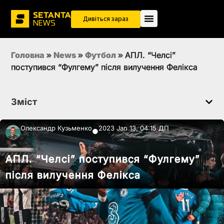
Дивіться зараз
Головна
»
News
»
Футбол
»
АПЛ. “Челсі”
поступився “Фулгему” після вилучення Фелікса
Зміст
Олександр Кузьменко
2023 Jan 13, 04:15 ДП
●
АПЛ. “Челсі” поступився “Фулгему”
після вилучення Фелікса