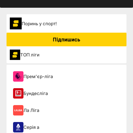
Поринь у спорт!
Підпишись
ТОП ліги
Прем'єр-ліга
Бундесліга
Ла Ліга
Серія а