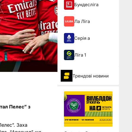
Бундесліга
Ла Ліга
Серія а
Ліга 1
Трендові новини
тал Пелес” з
Пелес”. Заха