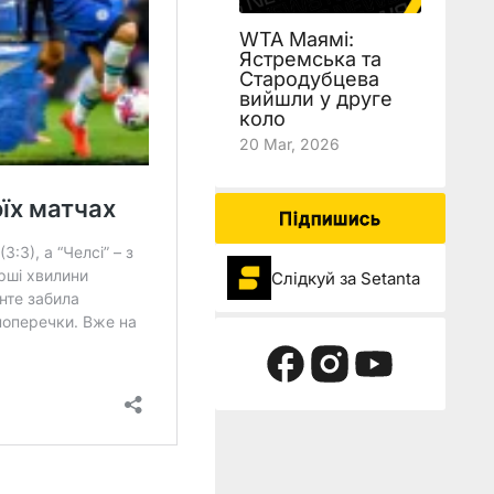
WTA Маямі:
Ястремська та
Стародубцева
вийшли у друге
коло
20 Mar, 2026
Підпишись
Слідкуй за Setanta