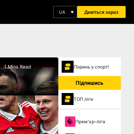
Дивіться зараз
UA
1 Mins Read
Поринь у спорт!
Підпишись
ТОП ліги
Прем'єр-ліга