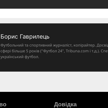
Борис Гаврилець
Футбольний та спортивний журналіст, копірайтер. Досві
сфері більше 5 років ("Футбол 24", Tribuna.com і т.д.). Спе
український футбол.
во
Довідка