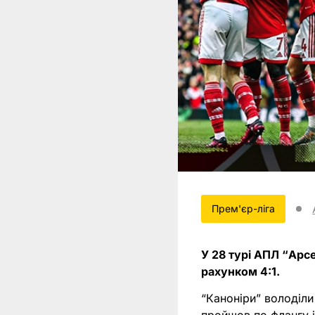
Прем'єр-ліга
У 28 турі АПЛ “Арс
рахунком 4:1.
“Каноніри” володіли