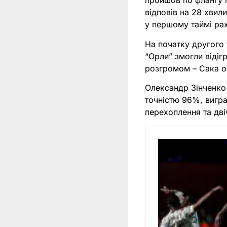
пройшов по флангу і
відповів на 28 хвил
у першому таймі рах
На початку другого 
“Орли” змогли відіг
розгромом – Сака 
Олександр Зінченко 
точністю 96%, вигра
перехоплення та двіч