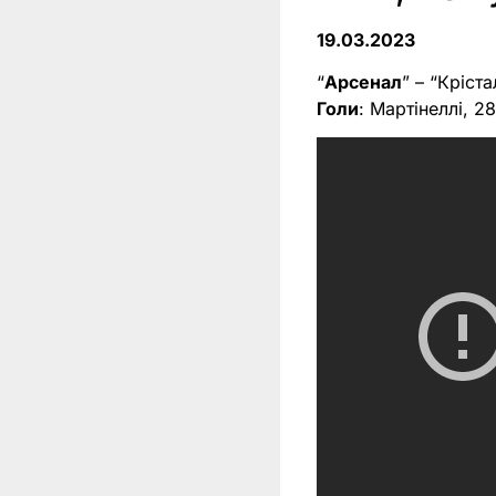
19.03.2023
“
Арсенал
” – “Кріста
Голи
: Мартінеллі, 2