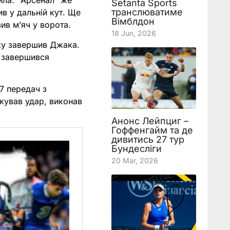
ейла. “Арсенал” же
Setanta Sports
транслюватиме
ив у дальній кут. Ще
Вімблдон
ив м’яч у ворота.
18 Jun, 2026
яку завершив Джака.
о завершився
47 передач з
кував удар, виконав
Анонс Лейпциг –
Гоффенгайм та де
дивитись 27 тур
Бундесліги
20 Mar, 2026