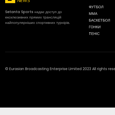
ФУТБОЛ
Setanta Sports надає доступ до
ММА
ексклюзивних прямих трансляцій
БАСКЕТБОЛ
найпопулярніших спортивних турнірів.
ГОНКИ
TЕНІС
© Eurasian Broadcasting Enterprise Limited 2023 All rights res
© Adjara.com LLC 2023 All rights reserved