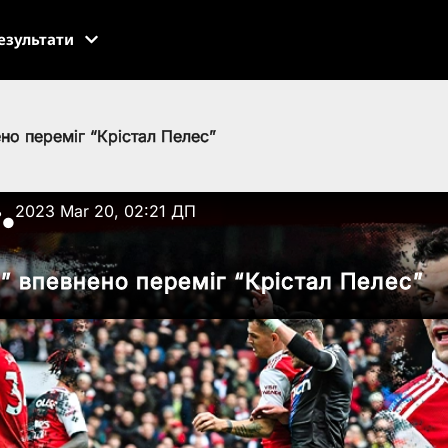
езультати
но переміг “Крістал Пелес”
ь
2023 Mar 20, 02:21 ДП
●
” впевнено переміг “Крістал Пелес”