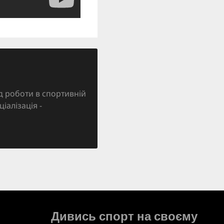
д роботи в спортивній
ціалізація -
Дивись спорт на своєму