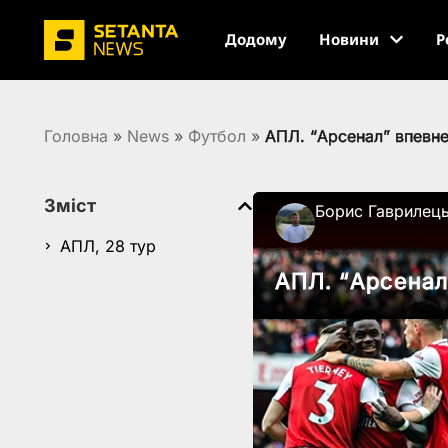
Додому
Новини
Р
Головна
»
News
»
Футбол
»
АПЛ. “Арсенал” впевне
Зміст
Борис Гаврилец
АПЛ, 28 тур
АПЛ. “Арсенал