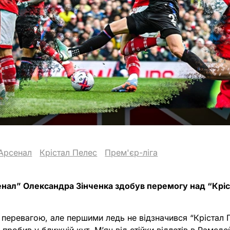
Арсенал
Крістал Пелес
Прем'єр-ліга
енал” Олександра Зінченка здобув перемогу над “Кріс
 перевагою, але першими ледь не відзначився “Крістал 