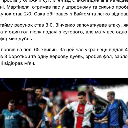
 пробив у ближній кут. М’яч від стійки відлетів в Рамсд
ині. Мартінеллі отримав пас у штрафному та сильно проб
унок став 2:0. Сака обігрався з Вайтом та легко відправ
тайму рахунок став 3:0. Зінченко започаткував атаку, 
рати один гол після подачі з кутового, але матч все одн
оформив дубль.
провів на полі 65 хвилин. За цей час українець віддав 
в 3 боротьби та одну верхову дуель, зробив фол, забло
і відібрав м’яч.