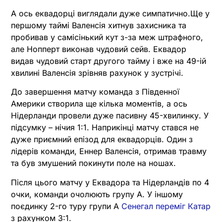
А ось еквадорці виглядали дуже симпатично.Ще у
першому таймі Валенсія хитнув захисника та
пробивав у самісінький кут з-за меж штрафного,
але Нопперт виконав чудовий сейв. Еквадор
видав чудовий старт другого тайму і вже на 49-ій
хвилині Валенсія зрівняв рахунок у зустрічі.
До завершення матчу команда з Південної
Америки створила ще кілька моментів, а ось
Нідерланди провели дуже пасивну 45-хвилинку. У
підсумку – нічия 1:1. Наприкінці матчу стався не
дуже приємний епізод для еквадорців. Один з
лідерів команди, Еннер Валенсія, отримав травму
та був змушений покинути поле на ношах.
Після цього матчу у Еквадора та Нідерландів по 4
очки, команди очолюють групу A. У іншому
поєдинку 2-го туру групи A
Сенегал переміг Катар
з рахунком 3:1.