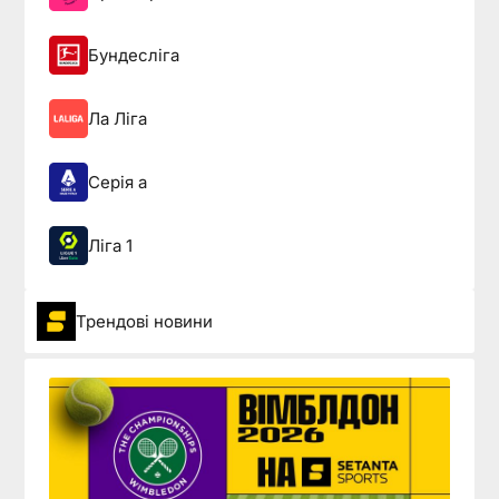
Бундесліга
Ла Ліга
Серія а
Ліга 1
Трендові новини