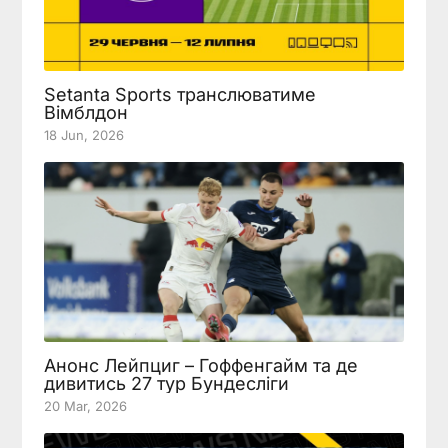
Setanta Sports транслюватиме
Вімблдон
18 Jun, 2026
Анонс Лейпциг – Гоффенгайм та де
дивитись 27 тур Бундесліги
20 Mar, 2026