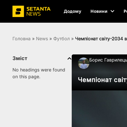
Додому
Новини
Р
Головна
»
News
»
Футбол
»
Чемпіонат світу-2034 в
Зміст
Борис Гаврилец
No headings were found
on this page.
Чемпіонат світ