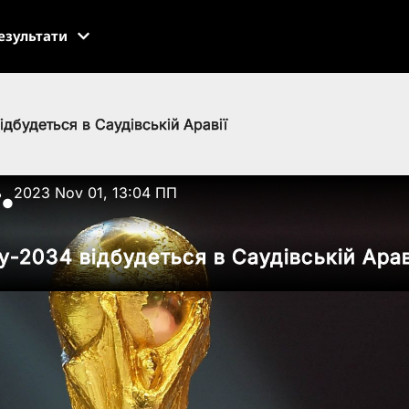
езультати
ідбудеться в Саудівській Аравії
ь
2023 Nov 01, 13:04 ПП
●
у-2034 відбудеться в Саудівській Арав