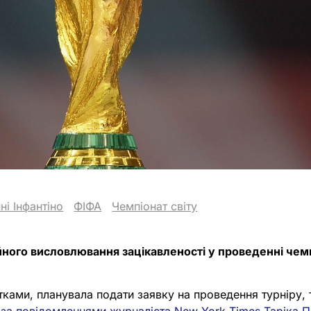
і Інфантіно
ФІФА
Чемпіонат світу
йного висловлювання зацікавленості у проведенні чем
утками, планувала подати заявку на проведення турніру, т