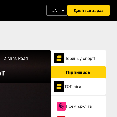
Дивіться зараз
UA
2 Mins Read
Поринь у спорт!
Підпишись
ії
ТОП ліги
Прем'єр-ліга