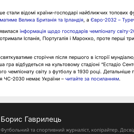
е стали відомі країни-господарі найближчих топових фу
атиме Велика Британія та Ірландія
, а
Євро-2032 – Туреч
ʼявилася
інформація щодо господарів чемпіонату світу-
отримали Іспанія, Португалія і Марокко, проте перші три
 святкуватиме сторіччя після першого в історії мундіалю
ша гра відбудеться на культовому стадіоні “Естадіо Сент
го чемпіонату світу з футболу в 1930 році. Детальніше п
ня ЧС-2030 немає України –
читайте за посиланням
.
Борис Гаврилець
Футбольний та спортивний журналіст, копірайтер. Досві