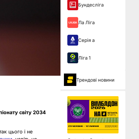
Бундесліга
Ла Ліга
Серія а
Ліга 1
Трендові новини
піонату світу 2034
ак цього і не