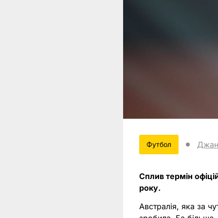
Джанн
Футбол
Сплив термін офіці
року.
Австралія, яка за ч