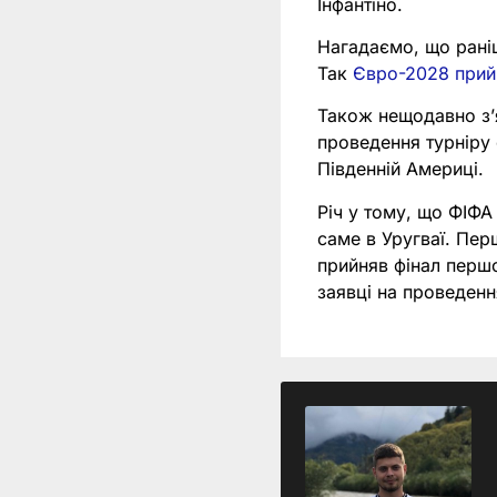
Інфантіно.
Нагадаємо, що раніш
Так
Євро-2028 прийм
Також нещодавно з
проведення турніру 
Південній Америці.
Річ у тому, що ФІФА
саме в Уругваї. Пер
прийняв фінал першо
заявці на проведен