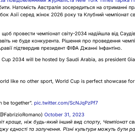
,
за повідомленнями журналіста New York Times Таріка 
бити. Натомість Австралія зосередиться на отриманні п
Кубок Азії серед жінок 2026 року та Клубний чемпіонат св
, щоб провести чемпіонат світу-2034 надійшла від Саудів
авіть не буде конкурента. Рішення про проведення чемпі
Аравії підтвердив президент ФІФА Джанні Інфантіно.
 Cup 2034 will be hosted by Saudi Arabia, as president Gian
world like no other sport, World Cup is perfect showcase fo
an be together”.
pic.twitter.com/ScNJqPzPf7
(@FabrizioRomano)
October 31, 2023
іт краще, ніж будь-який інший вид спорту, Чемпіонат св
жу єдності та залучення. Різні культури можуть бути р