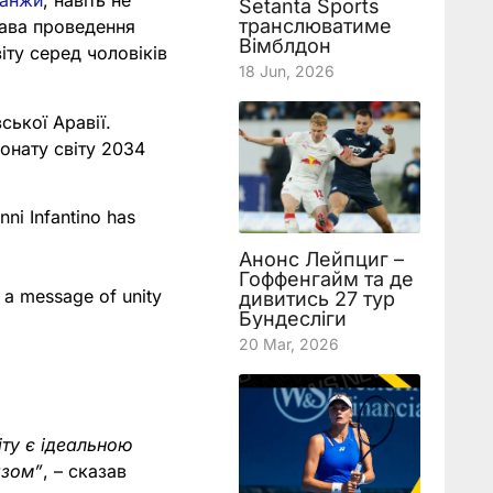
Панжи
, навіть не
Setanta Sports
транслюватиме
рава проведення
Вімблдон
іту серед чоловіків
18 Jun, 2026
ської Аравії.
онату світу 2034
ni Infantino has
Анонс Лейпциг –
Гоффенгайм та де
r a message of unity
дивитись 27 тур
Бундесліги
20 Mar, 2026
іту є ідеальною
азом”
, – сказав