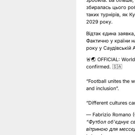
зробила. Ба більше
збиралась цього ро
таких турнірів, як 
2029 року.
Відтак єдина заявка
Фактично у країни н
року у Саудівській 
🚨🌏 OFFICIAL: World
confirmed. 🇸🇦
“Football unites the 
and inclusion”.
“Different cultures c
— Fabrizio Romano 
“Футбол об’єднує св
вітриною для мессед