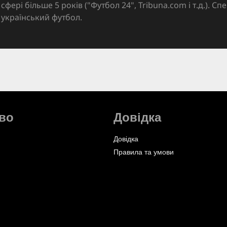
сфері більше 5 років ("Футбол 24", Tribuna.com і т.д.). Спе
український футбол.
во
Довідка
Довідка
Правила та умови