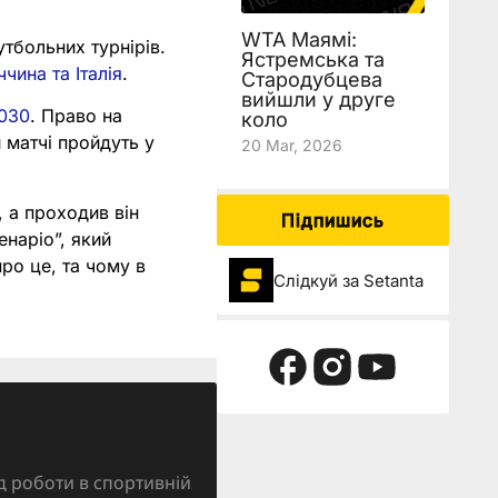
WTA Маямі:
тбольних турнірів.
Ястремська та
чина та Італія
.
Стародубцева
вийшли у друге
2030
. Право на
коло
 матчі пройдуть у
20 Mar, 2026
, а проходив він
Підпишись
енаріо”, який
ро це, та чому в
Слідкуй за Setanta
д роботи в спортивній