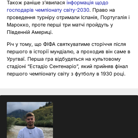
Також раніше зʼявилася
інформація щодо
господарів чемпіонату світу-2030
. Право на
проведення турніру отримали Іспанія, Португалія і
Марокко, проте перші три матчі пройдуть у
Південній Америці.
Річ у тому, що ФІФА святкуватиме сторіччя після
першого в історії мундіалю, а проходив він саме в
Уругваї. Перша гра відбудеться на культовому
стадіоні “Естадіо Сентенаріо”, який прийняв фінал
першого чемпіонату світу з футболу в 1930 році.