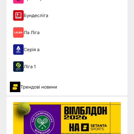
Бундесліга
Ла Ліга
Серія а
Ліга 1
Трендові новини