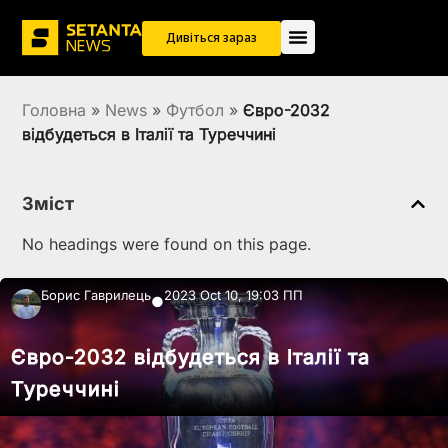
Дивіться зараз
Головна
»
News
»
Футбол
»
Євро-2032
відбудеться в Італії та Туреччині
Зміст
No headings were found on this page.
Борис Гаврилець
2023 Oct 10, 19:03 ПП
●
Євро-2032 відбудеться в Італії та
Туреччині