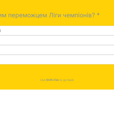
ним переможцем Ліги чемпіонів?
*
і
Use
Shift+Tab
to go back