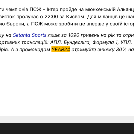
ги чемпіонів ПСЖ – Інтер пройде на мюнхенській Альянц 
висток пролунає о 22:00 за Києвом. Для міланців це ша
 Європи, а ПСЖ може зробити це вперше у своїй істор
ку на
Setanta Sports
лише за 1090 гривень на рік та отр
портивних трансляцій: АПЛ, Бундесліга, Формула 1, УПЛ,
нірів. А з промокодом
YEAR24
отримуйте знижку 30% на 