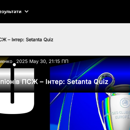
езультати
СЖ – Інтер: Setanta Quiz
менко
2025 May 30, 21:15 ПП
●
піонів ПСЖ – Інтер: Setanta Quiz