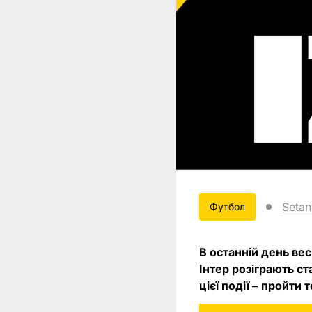
Setan
Футбол
В останній день вес
Інтер розіграють с
цієї події –
пройти т