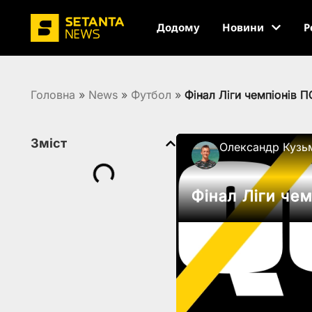
Додому
Новини
Р
Головна
»
News
»
Футбол
»
Фінал Ліги чемпіонів П
Зміст
Олександр Кузь
Фінал Ліги чем