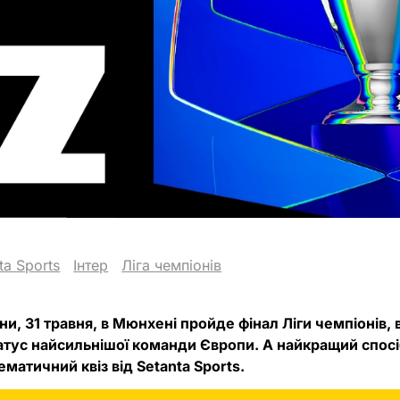
ta Sports
Інтер
Ліга чемпіонів
ни, 31 травня, в Мюнхені пройде фінал Ліги чемпіонів,
татус найсильнішої команди Європи. А найкращий спосі
ематичний квіз від Setanta Sports.