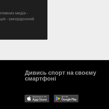
тивних медіа -
зація - закордонний
Дивись спорт на своєму
смартфоні