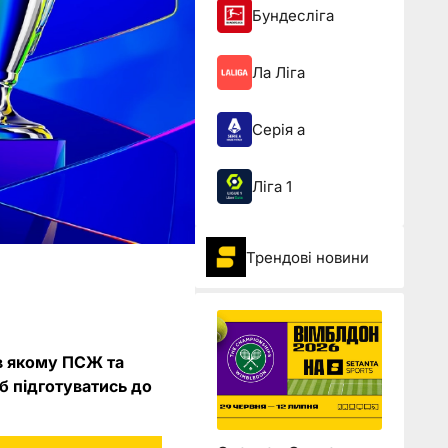
Бундесліга
Ла Ліга
Серія а
Ліга 1
Трендові новини
 в якому ПСЖ та
б підготуватись до