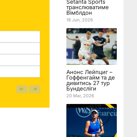
Setanta Sports
транслюватиме
Вімблдон
18 Jun, 2026
Анонс Лейпциг –
Гоффенгайм та де
дивитись 27 тур
Бундесліги
20 Mar, 2026