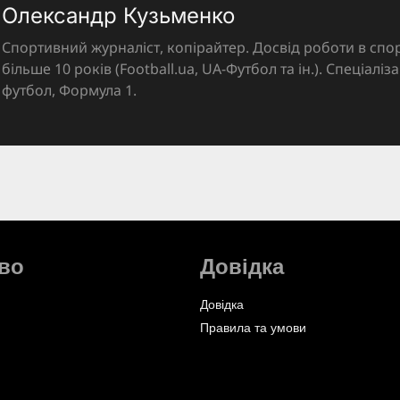
Олександр Кузьменко
Спортивний журналіст, копірайтер. Досвід роботи в спор
більше 10 років (Football.ua, UA-Футбол та ін.). Спеціалі
футбол, Формула 1.
во
Довідка
Довідка
Правила та умови