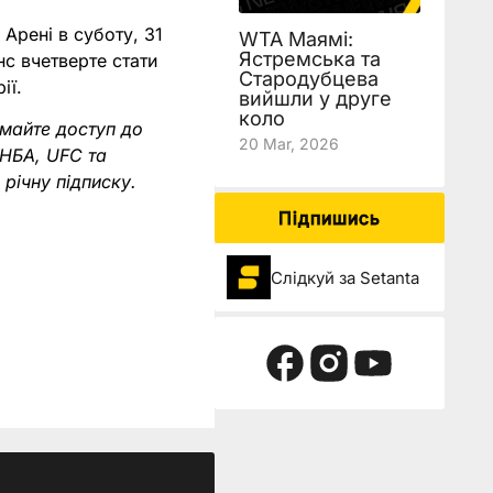
Арені в суботу, 31
WTA Маямі:
Ястремська та
нс вчетверте стати
Стародубцева
ії.
вийшли у друге
коло
имайте доступ до
20 Mar, 2026
 НБА, UFC та
річну підписку.
Підпишись
Слідкуй за Setanta