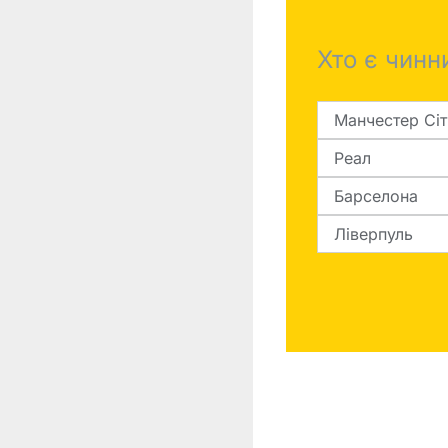
Фінал
ЛЧ
Хто є чин
ПСЖ
-
Манчестер Сіт
Інтер
Реал
Барселона
Ліверпуль