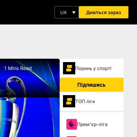
Дивіться зараз
UA
1 Mins Read
Поринь у спорт!
Підпишись
ТОП ліги
Прем'єр-ліга