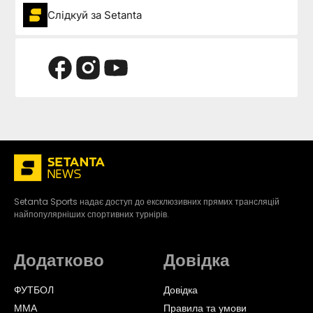
Слідкуй за Setanta
Setanta Sports надає доступ до ексклюзивних прямих трансляцій
найпопулярніших спортивних турнірів.
Додатково
Довідка
ФУТБОЛ
Довідка
ММА
Правила та умови