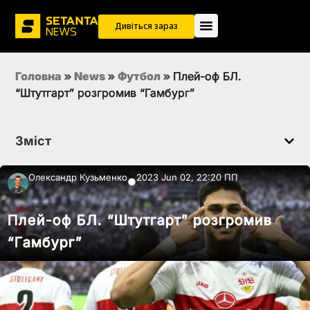
Дивіться зараз
Головна
»
News
»
Футбол
»
Плей-оф БЛ.
“Штутгарт” розгромив “Гамбург”
Зміст
Олександр Кузьменко
2023 Jun 02, 22:20 ПП
●
Плей-оф БЛ. “Штутгарт” розгромив
“Гамбург”