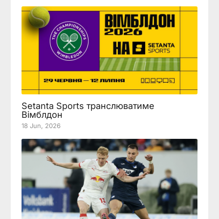
Setanta Sports транслюватиме
Вімблдон
18 Jun, 2026