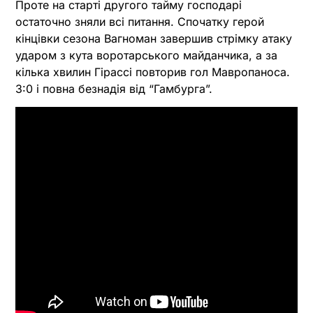
Проте на старті другого тайму господарі
остаточно зняли всі питання. Спочатку герой
кінцівки сезона Вагноман завершив стрімку атаку
ударом з кута воротарського майданчика, а за
кілька хвилин Гірассі повторив гол Мавропаноса.
3:0 і повна безнадія від “Гамбурга”.