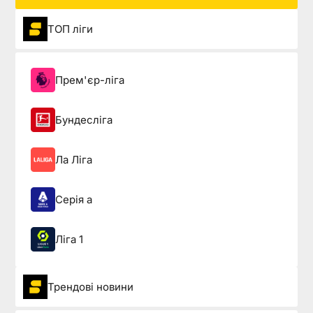
ТОП ліги
Прем'єр-ліга
Бундесліга
Ла Ліга
Серія а
Ліга 1
Трендові новини