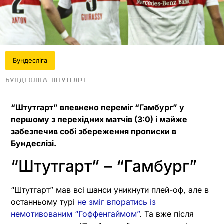
Бундесліга
Бундесліга
Штутгарт
“Штутгарт” впевнено переміг “Гамбург” у
першому з перехідних матчів (3:0) і майже
забезпечив собі збереження прописки в
Бундеслізі.
“Штутгарт” – “Гамбург”
“Штутгарт” мав всі шанси уникнути плей-оф, але в
останньому турі
не зміг впоратись із
немотивованим “Гоффенгаймом”
. Та вже після