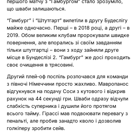
першого матчу з “Гамбургом” стало зрозуміло,
що шваби залишаються.
“Гамбург” і “Штутгарт” вилетіли в другу Будеслігу
майже одночасно. Перші – в 2018 році, а другі – в
2019. Обом великим клубам пророкували швидке
повернення, але впорались зі своїм завданням
тільки штутгартці – вони з ходу зайняли друге
місце в Бундеслізі 2. “Гамбург” же досі проходить
своє очищення в трясовині.
Другий плей-оф поспіль розпочався для команди
з півночі Німеччини просто жахливо. Мавропанос
відгукнувся на подачу Соси з кутового і відкрив
рахунок на 44 секунді гри. Шваби одразу відчули
слабкість суперника і душили його протягом
всього тайму. Гірассі мав подвоювати перевагу з
пенальті, але пробив занадто кволо і дозволив
голкіперу зробити сейв.